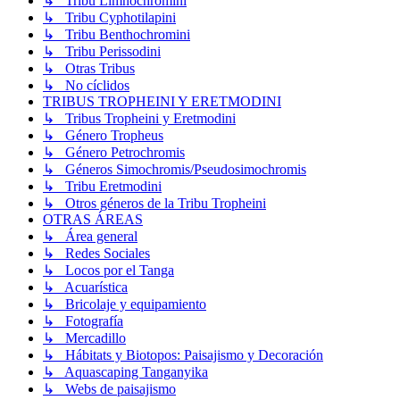
↳ Tribu Limnochromini
↳ Tribu Cyphotilapini
↳ Tribu Benthochromini
↳ Tribu Perissodini
↳ Otras Tribus
↳ No cíclidos
TRIBUS TROPHEINI Y ERETMODINI
↳ Tribus Tropheini y Eretmodini
↳ Género Tropheus
↳ Género Petrochromis
↳ Géneros Simochromis/Pseudosimochromis
↳ Tribu Eretmodini
↳ Otros géneros de la Tribu Tropheini
OTRAS ÁREAS
↳ Área general
↳ Redes Sociales
↳ Locos por el Tanga
↳ Acuarística
↳ Bricolaje y equipamiento
↳ Fotografía
↳ Mercadillo
↳ Hábitats y Biotopos: Paisajismo y Decoración
↳ Aquascaping Tanganyika
↳ Webs de paisajismo