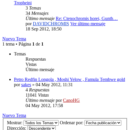
Tropheini
3
Temas
34
Mensajes
Último mensaje
Re: Ctenochromis horei, Gunth…
por
DAVIDCHROMIS
Ver último mensaje
18 Sep 2012, 18:50
Nuevo Tema
1 tema • Página
1
de
1
Temas
Respuestas
Vistas
Último mensaje
Petro Redfin Longola , Moshi Yelow , Famula Tembwe gold
por
sakes
»
04 May 2012, 11:31
4
Respuestas
11041
Vistas
Último mensaje
por
CanoHG
04 May 2012, 17:58
Nuevo Tema
Mostrar:
Ordenar por:
Dirección: