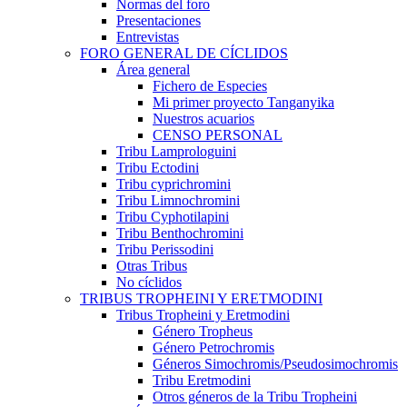
Normas del foro
Presentaciones
Entrevistas
FORO GENERAL DE CÍCLIDOS
Área general
Fichero de Especies
Mi primer proyecto Tanganyika
Nuestros acuarios
CENSO PERSONAL
Tribu Lamprologuini
Tribu Ectodini
Tribu cyprichromini
Tribu Limnochromini
Tribu Cyphotilapini
Tribu Benthochromini
Tribu Perissodini
Otras Tribus
No cíclidos
TRIBUS TROPHEINI Y ERETMODINI
Tribus Tropheini y Eretmodini
Género Tropheus
Género Petrochromis
Géneros Simochromis/Pseudosimochromis
Tribu Eretmodini
Otros géneros de la Tribu Tropheini