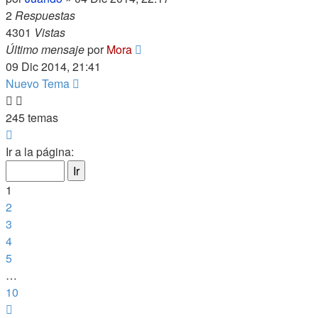
2
Respuestas
4301
Vistas
Último mensaje
por
Mora
09 Dic 2014, 21:41
Nuevo Tema
245 temas
Página
1
Ir a la página:
de
10
1
2
3
4
5
…
10
Siguiente