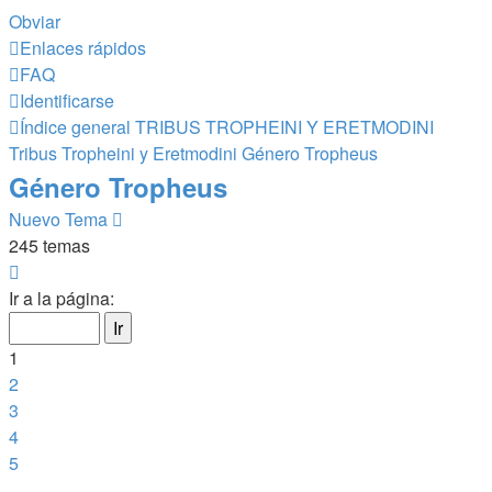
Obviar
Enlaces rápidos
FAQ
Identificarse
Índice general
TRIBUS TROPHEINI Y ERETMODINI
Tribus Tropheini y Eretmodini
Género Tropheus
Género Tropheus
Nuevo Tema
245 temas
Página
1
Ir a la página:
de
10
1
2
3
4
5
…