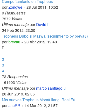
Comportamiento en Tropheus
por
Zongwe
»
28 Jul 2011, 10:52
9
Respuestas
7572
Vistas
Último mensaje
por
David
24 Feb 2012, 23:00
Tropheus Duboisi Maswa (seguimiento by breva8)
por
breva8
»
28 Abr 2012, 19:40
1
2
3
4
73
Respuestas
161903
Vistas
Último mensaje
por
marco santiago
20 Jun 2019, 02:35
Mis nuevos Tropheus Moorii Ilangi Real F0
por
aitoRR
»
14 Mar 2012, 21:57