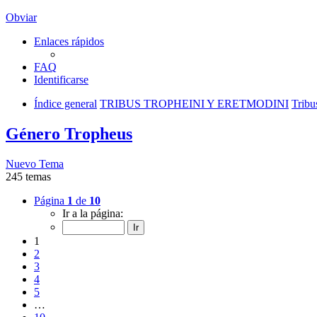
Obviar
Enlaces rápidos
FAQ
Identificarse
Índice general
TRIBUS TROPHEINI Y ERETMODINI
Tribu
Género Tropheus
Nuevo Tema
245 temas
Página
1
de
10
Ir a la página:
1
2
3
4
5
…