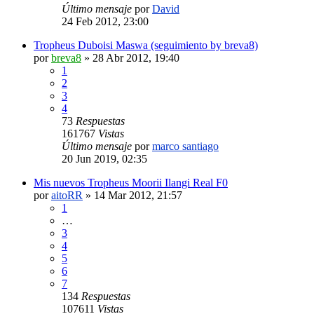
Último mensaje
por
David
24 Feb 2012, 23:00
Tropheus Duboisi Maswa (seguimiento by breva8)
por
breva8
»
28 Abr 2012, 19:40
1
2
3
4
73
Respuestas
161767
Vistas
Último mensaje
por
marco santiago
20 Jun 2019, 02:35
Mis nuevos Tropheus Moorii Ilangi Real F0
por
aitoRR
»
14 Mar 2012, 21:57
1
…
3
4
5
6
7
134
Respuestas
107611
Vistas