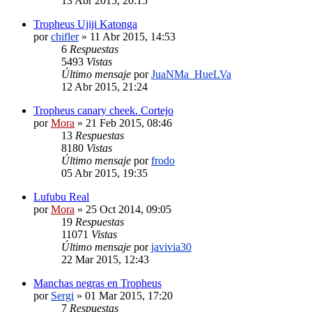
13 Abr 2015, 20:15
Tropheus Ujiji Katonga
por
chifler
»
11 Abr 2015, 14:53
6
Respuestas
5493
Vistas
Último mensaje
por
JuaNMa_HueLVa
12 Abr 2015, 21:24
Tropheus canary cheek. Cortejo
por
Mora
»
21 Feb 2015, 08:46
13
Respuestas
8180
Vistas
Último mensaje
por
frodo
05 Abr 2015, 19:35
Lufubu Real
por
Mora
»
25 Oct 2014, 09:05
19
Respuestas
11071
Vistas
Último mensaje
por
javivia30
22 Mar 2015, 12:43
Manchas negras en Tropheus
por
Sergi
»
01 Mar 2015, 17:20
7
Respuestas