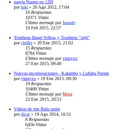
pareja Nangu en 120l
por
luki
»
20 Ago 2012, 17:04
16
Respuestas
10371
Vistas
Último mensaje
por
Juando
10 Feb 2015, 22:57
Tropheus Ilangi Yellow y Tropheus "ujiji"
por
chifler
»
20 Ene 2015, 21:02
15
Respuestas
8784
Vistas
Último mensaje
por
vinnyxx
27 Ene 2015, 09:49
Nuevas incorporaciones - Kalambo y Lufubu Purple
por
vinnyxx
»
19 Ene 2015, 09:30
19
Respuestas
10400
Vistas
Último mensaje
por
Mora
22 Ene 2015, 20:53
Videos de mis Bulu point
por
dicar
»
19 Ago 2014, 10:51
8
Respuestas
6456
Vistas