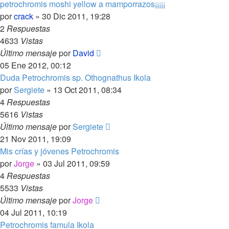
petrochromis moshi yellow a mamporrazos¡¡¡¡¡
por
crack
»
30 Dic 2011, 19:28
2
Respuestas
4633
Vistas
Último mensaje
por
David
05 Ene 2012, 00:12
Duda Petrochromis sp. Othognathus Ikola
por
Sergiete
»
13 Oct 2011, 08:34
4
Respuestas
5616
Vistas
Último mensaje
por
Sergiete
21 Nov 2011, 19:09
Mis crías y jóvenes Petrochromis
por
Jorge
»
03 Jul 2011, 09:59
4
Respuestas
5533
Vistas
Último mensaje
por
Jorge
04 Jul 2011, 10:19
Petrochromis famula Ikola