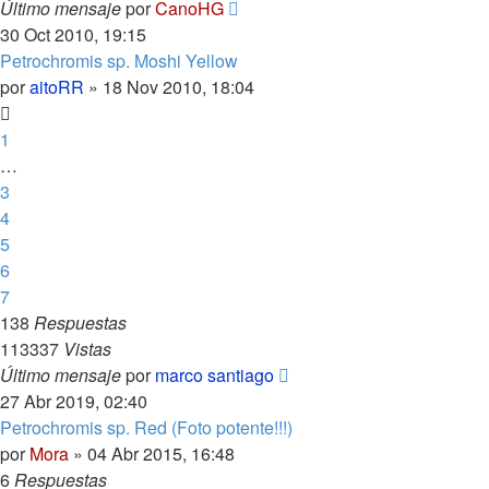
Último mensaje
por
CanoHG
30 Oct 2010, 19:15
Petrochromis sp. Moshi Yellow
por
aitoRR
»
18 Nov 2010, 18:04
1
…
3
4
5
6
7
138
Respuestas
113337
Vistas
Último mensaje
por
marco santiago
27 Abr 2019, 02:40
Petrochromis sp. Red (Foto potente!!!)
por
Mora
»
04 Abr 2015, 16:48
6
Respuestas