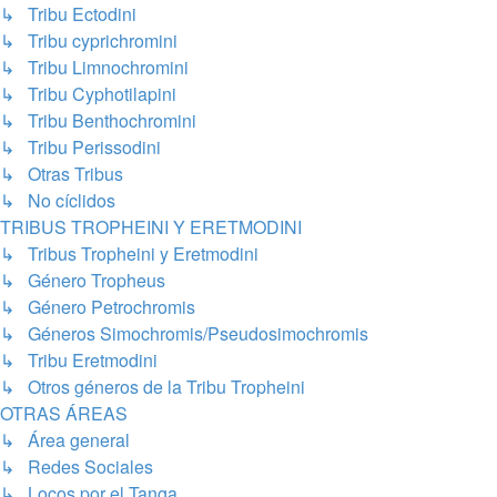
↳ Tribu Ectodini
↳ Tribu cyprichromini
↳ Tribu Limnochromini
↳ Tribu Cyphotilapini
↳ Tribu Benthochromini
↳ Tribu Perissodini
↳ Otras Tribus
↳ No cíclidos
TRIBUS TROPHEINI Y ERETMODINI
↳ Tribus Tropheini y Eretmodini
↳ Género Tropheus
↳ Género Petrochromis
↳ Géneros Simochromis/Pseudosimochromis
↳ Tribu Eretmodini
↳ Otros géneros de la Tribu Tropheini
OTRAS ÁREAS
↳ Área general
↳ Redes Sociales
↳ Locos por el Tanga