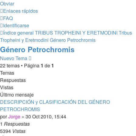
Obviar
Enlaces rápidos
FAQ
Identificarse
Índice general
TRIBUS TROPHEINI Y ERETMODINI
Tribus
Tropheini y Eretmodini
Género Petrochromis
Género Petrochromis
Nuevo Tema
22 temas • Página
1
de
1
Temas
Respuestas
Vistas
Último mensaje
DESCRIPCIÓN y CLASIFICACIÓN DEL GÉNERO
PETROCHROMIS
por
Jorge
»
30 Oct 2010, 15:44
1
Respuestas
5394
Vistas