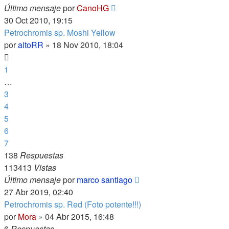
Último mensaje
por
CanoHG
30 Oct 2010, 19:15
Petrochromis sp. Moshi Yellow
por
aitoRR
»
18 Nov 2010, 18:04
1
…
3
4
5
6
7
138
Respuestas
113413
Vistas
Último mensaje
por
marco santiago
27 Abr 2019, 02:40
Petrochromis sp. Red (Foto potente!!!)
por
Mora
»
04 Abr 2015, 16:48
6
Respuestas