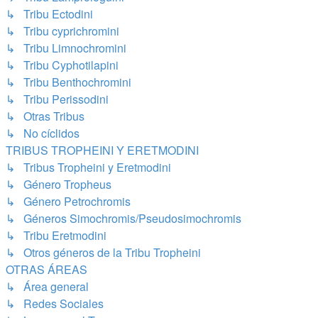
↳ Tribu Ectodini
↳ Tribu cyprichromini
↳ Tribu Limnochromini
↳ Tribu Cyphotilapini
↳ Tribu Benthochromini
↳ Tribu Perissodini
↳ Otras Tribus
↳ No cíclidos
TRIBUS TROPHEINI Y ERETMODINI
↳ Tribus Tropheini y Eretmodini
↳ Género Tropheus
↳ Género Petrochromis
↳ Géneros Simochromis/Pseudosimochromis
↳ Tribu Eretmodini
↳ Otros géneros de la Tribu Tropheini
OTRAS ÁREAS
↳ Área general
↳ Redes Sociales