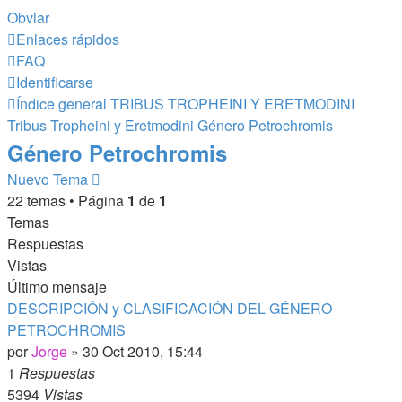
Obviar
Enlaces rápidos
FAQ
Identificarse
Índice general
TRIBUS TROPHEINI Y ERETMODINI
Tribus Tropheini y Eretmodini
Género Petrochromis
Género Petrochromis
Nuevo Tema
22 temas • Página
1
de
1
Temas
Respuestas
Vistas
Último mensaje
DESCRIPCIÓN y CLASIFICACIÓN DEL GÉNERO
PETROCHROMIS
por
Jorge
»
30 Oct 2010, 15:44
1
Respuestas
5394
Vistas