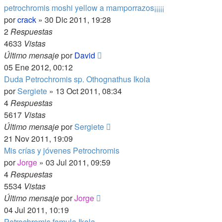
petrochromis moshi yellow a mamporrazos¡¡¡¡¡
por
crack
»
30 Dic 2011, 19:28
2
Respuestas
4633
Vistas
Último mensaje
por
David
05 Ene 2012, 00:12
Duda Petrochromis sp. Othognathus Ikola
por
Sergiete
»
13 Oct 2011, 08:34
4
Respuestas
5617
Vistas
Último mensaje
por
Sergiete
21 Nov 2011, 19:09
Mis crías y jóvenes Petrochromis
por
Jorge
»
03 Jul 2011, 09:59
4
Respuestas
5534
Vistas
Último mensaje
por
Jorge
04 Jul 2011, 10:19
Petrochromis famula Ikola