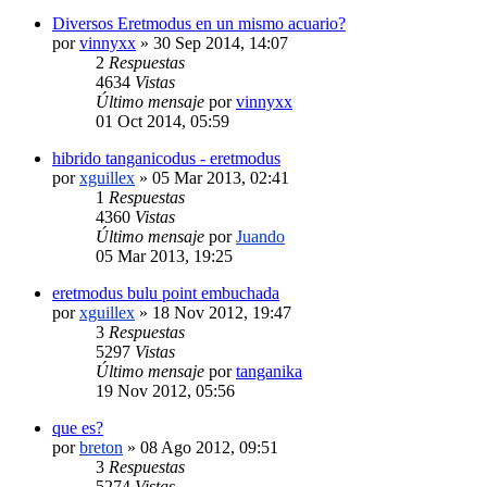
Diversos Eretmodus en un mismo acuario?
por
vinnyxx
»
30 Sep 2014, 14:07
2
Respuestas
4634
Vistas
Último mensaje
por
vinnyxx
01 Oct 2014, 05:59
hibrido tanganicodus - eretmodus
por
xguillex
»
05 Mar 2013, 02:41
1
Respuestas
4360
Vistas
Último mensaje
por
Juando
05 Mar 2013, 19:25
eretmodus bulu point embuchada
por
xguillex
»
18 Nov 2012, 19:47
3
Respuestas
5297
Vistas
Último mensaje
por
tanganika
19 Nov 2012, 05:56
que es?
por
breton
»
08 Ago 2012, 09:51
3
Respuestas
5274
Vistas