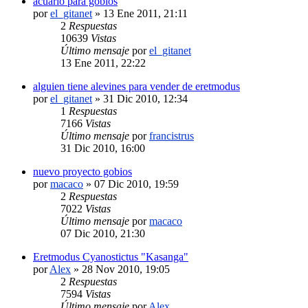
acuario para gobios
por
el_gitanet
»
13 Ene 2011, 21:11
2
Respuestas
10639
Vistas
Último mensaje
por
el_gitanet
13 Ene 2011, 22:22
alguien tiene alevines para vender de eretmodus
por
el_gitanet
»
31 Dic 2010, 12:34
1
Respuestas
7166
Vistas
Último mensaje
por
francistrus
31 Dic 2010, 16:00
nuevo proyecto gobios
por
macaco
»
07 Dic 2010, 19:59
2
Respuestas
7022
Vistas
Último mensaje
por
macaco
07 Dic 2010, 21:30
Eretmodus Cyanostictus "Kasanga"
por
Alex
»
28 Nov 2010, 19:05
2
Respuestas
7594
Vistas
Último mensaje
por
Alex