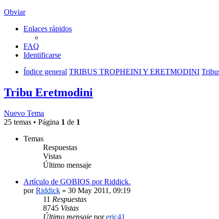
Obviar
Enlaces rápidos
FAQ
Identificarse
Índice general
TRIBUS TROPHEINI Y ERETMODINI
Tribu
Tribu Eretmodini
Nuevo Tema
25 temas • Página
1
de
1
Temas
Respuestas
Vistas
Último mensaje
Artículo de GOBIOS por Riddick.
por
Riddick
»
30 May 2011, 09:19
11
Respuestas
8745
Vistas
Último mensaje
por
eric41