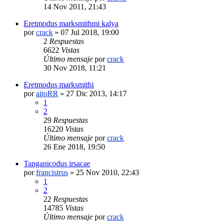
14 Nov 2011, 21:43
Eretmodus marksmithmi kalya
por
crack
»
07 Jul 2018, 19:00
2
Respuestas
6622
Vistas
Último mensaje
por
crack
30 Nov 2018, 11:21
Eretmodus marksmithi
por
aitoRR
»
27 Dic 2013, 14:17
1
2
29
Respuestas
16220
Vistas
Último mensaje
por
crack
26 Ene 2018, 19:50
Tanganicodus irsacae
por
francistrus
»
25 Nov 2010, 22:43
1
2
22
Respuestas
14785
Vistas
Último mensaje
por
crack