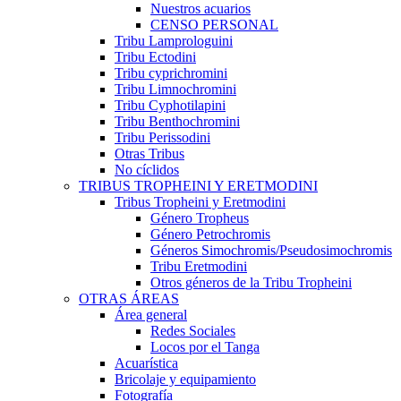
Nuestros acuarios
CENSO PERSONAL
Tribu Lamprologuini
Tribu Ectodini
Tribu cyprichromini
Tribu Limnochromini
Tribu Cyphotilapini
Tribu Benthochromini
Tribu Perissodini
Otras Tribus
No cíclidos
TRIBUS TROPHEINI Y ERETMODINI
Tribus Tropheini y Eretmodini
Género Tropheus
Género Petrochromis
Géneros Simochromis/Pseudosimochromis
Tribu Eretmodini
Otros géneros de la Tribu Tropheini
OTRAS ÁREAS
Área general
Redes Sociales
Locos por el Tanga
Acuarística
Bricolaje y equipamiento
Fotografía