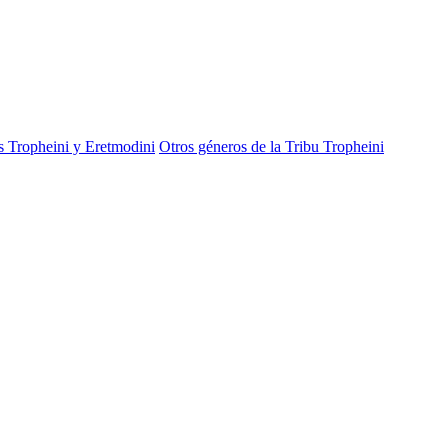
s Tropheini y Eretmodini
Otros géneros de la Tribu Tropheini