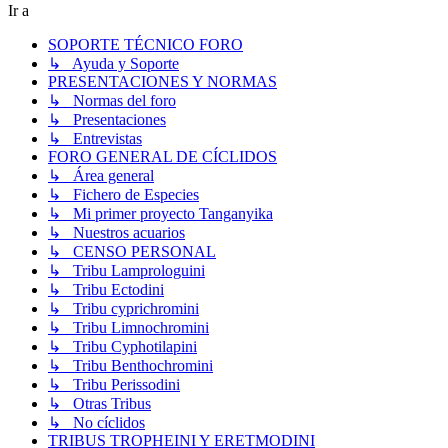
Ir a
SOPORTE TÉCNICO FORO
↳ Ayuda y Soporte
PRESENTACIONES Y NORMAS
↳ Normas del foro
↳ Presentaciones
↳ Entrevistas
FORO GENERAL DE CÍCLIDOS
↳ Área general
↳ Fichero de Especies
↳ Mi primer proyecto Tanganyika
↳ Nuestros acuarios
↳ CENSO PERSONAL
↳ Tribu Lamprologuini
↳ Tribu Ectodini
↳ Tribu cyprichromini
↳ Tribu Limnochromini
↳ Tribu Cyphotilapini
↳ Tribu Benthochromini
↳ Tribu Perissodini
↳ Otras Tribus
↳ No cíclidos
TRIBUS TROPHEINI Y ERETMODINI