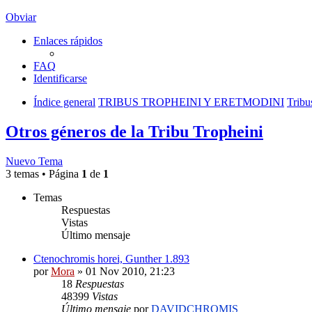
Obviar
Enlaces rápidos
FAQ
Identificarse
Índice general
TRIBUS TROPHEINI Y ERETMODINI
Tribu
Otros géneros de la Tribu Tropheini
Nuevo Tema
3 temas • Página
1
de
1
Temas
Respuestas
Vistas
Último mensaje
Ctenochromis horei, Gunther 1.893
por
Mora
»
01 Nov 2010, 21:23
18
Respuestas
48399
Vistas
Último mensaje
por
DAVIDCHROMIS