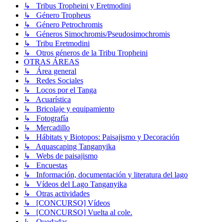
↳ Tribus Tropheini y Eretmodini
↳ Género Tropheus
↳ Género Petrochromis
↳ Géneros Simochromis/Pseudosimochromis
↳ Tribu Eretmodini
↳ Otros géneros de la Tribu Tropheini
OTRAS ÁREAS
↳ Área general
↳ Redes Sociales
↳ Locos por el Tanga
↳ Acuarística
↳ Bricolaje y equipamiento
↳ Fotografía
↳ Mercadillo
↳ Hábitats y Biotopos: Paisajismo y Decoración
↳ Aquascaping Tanganyika
↳ Webs de paisajismo
↳ Encuestas
↳ Información, documentación y literatura del lago
↳ Vídeos del Lago Tanganyika
↳ Otras actividades
↳ [CONCURSO] Vídeos
↳ [CONCURSO] Vuelta al cole.
↳ Quedadas