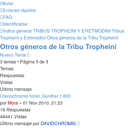
Obviar
Enlaces rápidos
FAQ
Identificarse
Índice general
TRIBUS TROPHEINI Y ERETMODINI
Tribus
Tropheini y Eretmodini
Otros géneros de la Tribu Tropheini
Otros géneros de la Tribu Tropheini
Nuevo Tema
3 temas • Página
1
de
1
Temas
Respuestas
Vistas
Último mensaje
Ctenochromis horei, Gunther 1.893
por
Mora
»
01 Nov 2010, 21:23
18
Respuestas
48441
Vistas
Último mensaje
por
DAVIDCHROMIS