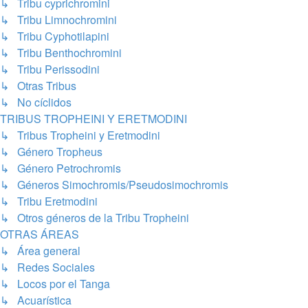
↳ Tribu cyprichromini
↳ Tribu Limnochromini
↳ Tribu Cyphotilapini
↳ Tribu Benthochromini
↳ Tribu Perissodini
↳ Otras Tribus
↳ No cíclidos
TRIBUS TROPHEINI Y ERETMODINI
↳ Tribus Tropheini y Eretmodini
↳ Género Tropheus
↳ Género Petrochromis
↳ Géneros Simochromis/Pseudosimochromis
↳ Tribu Eretmodini
↳ Otros géneros de la Tribu Tropheini
OTRAS ÁREAS
↳ Área general
↳ Redes Sociales
↳ Locos por el Tanga
↳ Acuarística