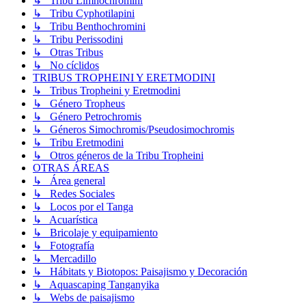
↳ Tribu Limnochromini
↳ Tribu Cyphotilapini
↳ Tribu Benthochromini
↳ Tribu Perissodini
↳ Otras Tribus
↳ No cíclidos
TRIBUS TROPHEINI Y ERETMODINI
↳ Tribus Tropheini y Eretmodini
↳ Género Tropheus
↳ Género Petrochromis
↳ Géneros Simochromis/Pseudosimochromis
↳ Tribu Eretmodini
↳ Otros géneros de la Tribu Tropheini
OTRAS ÁREAS
↳ Área general
↳ Redes Sociales
↳ Locos por el Tanga
↳ Acuarística
↳ Bricolaje y equipamiento
↳ Fotografía
↳ Mercadillo
↳ Hábitats y Biotopos: Paisajismo y Decoración
↳ Aquascaping Tanganyika
↳ Webs de paisajismo