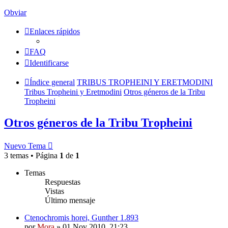
Obviar
Enlaces rápidos
FAQ
Identificarse
Índice general
TRIBUS TROPHEINI Y ERETMODINI
Tribus Tropheini y Eretmodini
Otros géneros de la Tribu
Tropheini
Otros géneros de la Tribu Tropheini
Nuevo Tema
3 temas • Página
1
de
1
Temas
Respuestas
Vistas
Último mensaje
Ctenochromis horei, Gunther 1.893
por
Mora
»
01 Nov 2010, 21:23