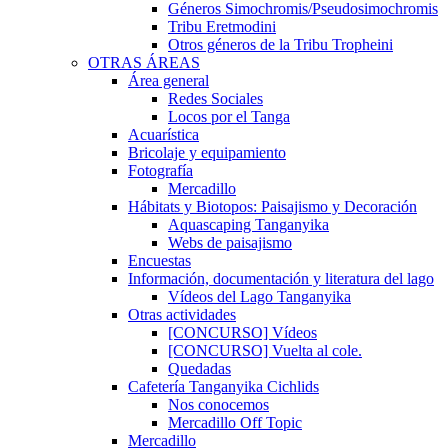
Géneros Simochromis/Pseudosimochromis
Tribu Eretmodini
Otros géneros de la Tribu Tropheini
OTRAS ÁREAS
Área general
Redes Sociales
Locos por el Tanga
Acuarística
Bricolaje y equipamiento
Fotografía
Mercadillo
Hábitats y Biotopos: Paisajismo y Decoración
Aquascaping Tanganyika
Webs de paisajismo
Encuestas
Información, documentación y literatura del lago
Vídeos del Lago Tanganyika
Otras actividades
[CONCURSO] Vídeos
[CONCURSO] Vuelta al cole.
Quedadas
Cafetería Tanganyika Cichlids
Nos conocemos
Mercadillo Off Topic
Mercadillo