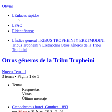
Obviar
Enlaces rápidos
FAQ
Identificarse
Índice general
TRIBUS TROPHEINI Y ERETMODINI
Tribus Tropheini y Eretmodini
Otros géneros de la Tribu
Tropheini
Otros géneros de la Tribu Tropheini
Nuevo Tema
3 temas • Página
1
de
1
Temas
Respuestas
Vistas
Último mensaje
Ctenochromis horei, Gunther 1.893
por
Mora
»
01 Nov 2010, 21:23