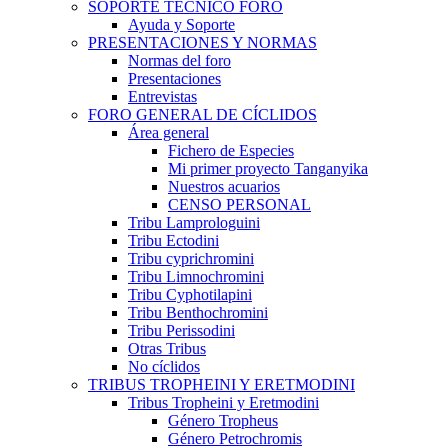
SOPORTE TÉCNICO FORO
Ayuda y Soporte
PRESENTACIONES Y NORMAS
Normas del foro
Presentaciones
Entrevistas
FORO GENERAL DE CÍCLIDOS
Área general
Fichero de Especies
Mi primer proyecto Tanganyika
Nuestros acuarios
CENSO PERSONAL
Tribu Lamprologuini
Tribu Ectodini
Tribu cyprichromini
Tribu Limnochromini
Tribu Cyphotilapini
Tribu Benthochromini
Tribu Perissodini
Otras Tribus
No cíclidos
TRIBUS TROPHEINI Y ERETMODINI
Tribus Tropheini y Eretmodini
Género Tropheus
Género Petrochromis