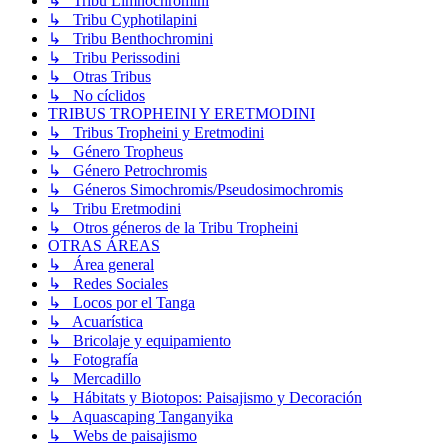
↳ Tribu Limnochromini
↳ Tribu Cyphotilapini
↳ Tribu Benthochromini
↳ Tribu Perissodini
↳ Otras Tribus
↳ No cíclidos
TRIBUS TROPHEINI Y ERETMODINI
↳ Tribus Tropheini y Eretmodini
↳ Género Tropheus
↳ Género Petrochromis
↳ Géneros Simochromis/Pseudosimochromis
↳ Tribu Eretmodini
↳ Otros géneros de la Tribu Tropheini
OTRAS ÁREAS
↳ Área general
↳ Redes Sociales
↳ Locos por el Tanga
↳ Acuarística
↳ Bricolaje y equipamiento
↳ Fotografía
↳ Mercadillo
↳ Hábitats y Biotopos: Paisajismo y Decoración
↳ Aquascaping Tanganyika
↳ Webs de paisajismo