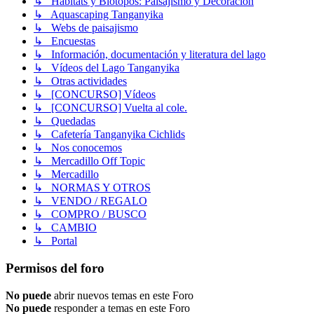
↳ Hábitats y Biotopos: Paisajismo y Decoración
↳ Aquascaping Tanganyika
↳ Webs de paisajismo
↳ Encuestas
↳ Información, documentación y literatura del lago
↳ Vídeos del Lago Tanganyika
↳ Otras actividades
↳ [CONCURSO] Vídeos
↳ [CONCURSO] Vuelta al cole.
↳ Quedadas
↳ Cafetería Tanganyika Cichlids
↳ Nos conocemos
↳ Mercadillo Off Topic
↳ Mercadillo
↳ NORMAS Y OTROS
↳ VENDO / REGALO
↳ COMPRO / BUSCO
↳ CAMBIO
↳ Portal
Permisos del foro
No puede
abrir nuevos temas en este Foro
No puede
responder a temas en este Foro