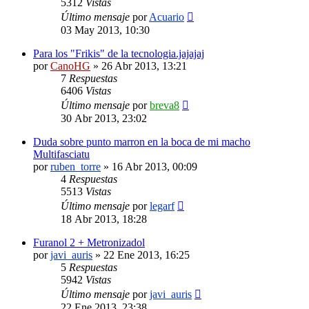
5312
Vistas
Último mensaje
por
Acuario
03 May 2013, 10:30
Para los "Frikis" de la tecnologia.jajajaj
por
CanoHG
»
26 Abr 2013, 13:21
7
Respuestas
6406
Vistas
Último mensaje
por
breva8
30 Abr 2013, 23:02
Duda sobre punto marron en la boca de mi macho
Multifasciatu
por
ruben_torre
»
16 Abr 2013, 00:09
4
Respuestas
5513
Vistas
Último mensaje
por
legarf
18 Abr 2013, 18:28
Furanol 2 + Metronizadol
por
javi_auris
»
22 Ene 2013, 16:25
5
Respuestas
5942
Vistas
Último mensaje
por
javi_auris
22 Ene 2013, 23:38