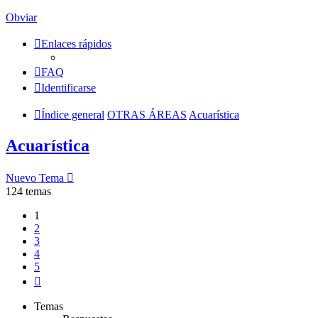
Obviar
Enlaces rápidos
FAQ
Identificarse
Índice general
OTRAS ÁREAS
Acuarística
Acuarística
Nuevo Tema
124 temas
1
2
3
4
5
Siguiente
Temas