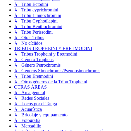
↳ Tribu Ectodini
↳ Tribu cyprichromini
↳ Tribu Limnochromini
↳ Tribu Cyphotilapini
↳ Tribu Benthochromini
↳ Tribu Perissodini
↳ Otras Tribus
↳ No cíclidos
TRIBUS TROPHEINI Y ERETMODINI
↳ Tribus Tropheini y Eretmodini
↳ Género Tropheus
↳ Género Petrochromis
↳ Géneros Simochromis/Pseudosimochromis
↳ Tribu Eretmodini
↳ Otros géneros de la Tribu Tropheini
OTRAS ÁREAS
↳ Área general
↳ Redes Sociales
↳ Locos por el Tanga
↳ Acuarística
↳ Bricolaje y equipamiento
↳ Fotografía
↳ Mercadillo