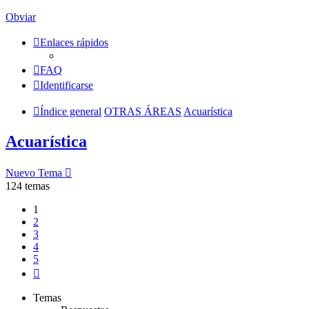
Obviar
Enlaces rápidos
FAQ
Identificarse
Índice general
OTRAS ÁREAS
Acuarística
Acuarística
Nuevo Tema
124 temas
1
2
3
4
5
Siguiente
Temas