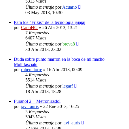
5313
Vistas
Último mensaje
por
Acuario
03 May 2013, 10:30
Para los "Frikis" de la tecnologia.jajajaj
por
CanoHG
»
26 Abr 2013, 13:21
7
Respuestas
6407
Vistas
Último mensaje
por
breva8
30 Abr 2013, 23:02
Duda sobre punto marron en la boca de mi macho
Multifasciatu
por
ruben_torre
»
16 Abr 2013, 00:09
4
Respuestas
5514
Vistas
Último mensaje
por
legarf
18 Abr 2013, 18:28
Furanol 2 + Metronizadol
por
javi_auris
»
22 Ene 2013, 16:25
5
Respuestas
5943
Vistas
Último mensaje
por
javi_auris
22 Ene 2013, 23:38