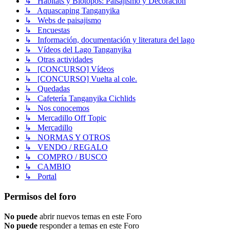
↳ Hábitats y Biotopos: Paisajismo y Decoración
↳ Aquascaping Tanganyika
↳ Webs de paisajismo
↳ Encuestas
↳ Información, documentación y literatura del lago
↳ Vídeos del Lago Tanganyika
↳ Otras actividades
↳ [CONCURSO] Vídeos
↳ [CONCURSO] Vuelta al cole.
↳ Quedadas
↳ Cafetería Tanganyika Cichlids
↳ Nos conocemos
↳ Mercadillo Off Topic
↳ Mercadillo
↳ NORMAS Y OTROS
↳ VENDO / REGALO
↳ COMPRO / BUSCO
↳ CAMBIO
↳ Portal
Permisos del foro
No puede
abrir nuevos temas en este Foro
No puede
responder a temas en este Foro