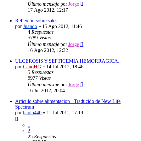
Último mensaje
por
Jorge
17 Ago 2012, 12:17
Reflexión sobre sales
por
Juando
»
15 Ago 2012, 11:46
4
Respuestas
5789
Vistas
Último mensaje
por
Jorge
16 Ago 2012, 12:32
ULCEROSIS Y SEPTICEMIA HEMORRAGICA.
por
CanoHG
»
14 Jul 2012, 18:46
5
Respuestas
5977
Vistas
Último mensaje
por
Jorge
16 Jul 2012, 20:04
Articulo sobre alimentacion - Traducido de New Life
Spectrum
por
haplo440
»
11 Jul 2011, 17:19
1
2
25
Respuestas