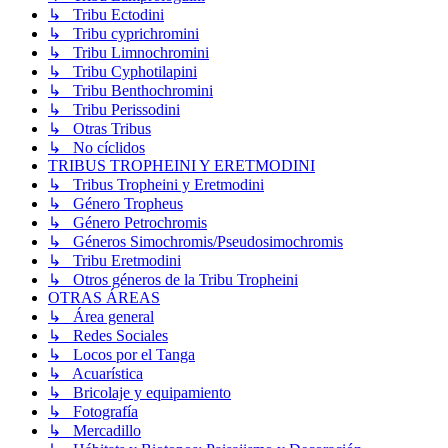
↳ Tribu Ectodini
↳ Tribu cyprichromini
↳ Tribu Limnochromini
↳ Tribu Cyphotilapini
↳ Tribu Benthochromini
↳ Tribu Perissodini
↳ Otras Tribus
↳ No cíclidos
TRIBUS TROPHEINI Y ERETMODINI
↳ Tribus Tropheini y Eretmodini
↳ Género Tropheus
↳ Género Petrochromis
↳ Géneros Simochromis/Pseudosimochromis
↳ Tribu Eretmodini
↳ Otros géneros de la Tribu Tropheini
OTRAS ÁREAS
↳ Área general
↳ Redes Sociales
↳ Locos por el Tanga
↳ Acuarística
↳ Bricolaje y equipamiento
↳ Fotografía
↳ Mercadillo