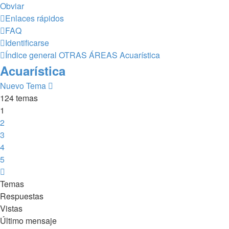
Obviar
Enlaces rápidos
FAQ
Identificarse
Índice general
OTRAS ÁREAS
Acuarística
Acuarística
Nuevo Tema
124 temas
1
2
3
4
5
Siguiente
Temas
Respuestas
Vistas
Último mensaje