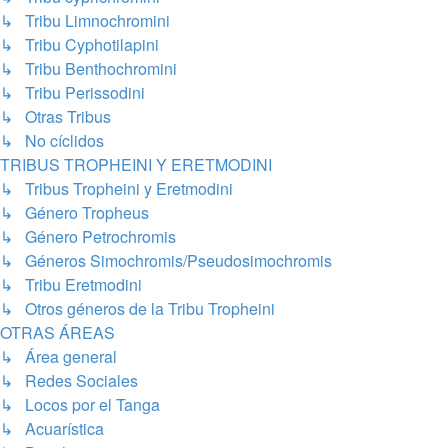
↳ Tribu Limnochromini
↳ Tribu Cyphotilapini
↳ Tribu Benthochromini
↳ Tribu Perissodini
↳ Otras Tribus
↳ No cíclidos
TRIBUS TROPHEINI Y ERETMODINI
↳ Tribus Tropheini y Eretmodini
↳ Género Tropheus
↳ Género Petrochromis
↳ Géneros Simochromis/Pseudosimochromis
↳ Tribu Eretmodini
↳ Otros géneros de la Tribu Tropheini
OTRAS ÁREAS
↳ Área general
↳ Redes Sociales
↳ Locos por el Tanga
↳ Acuarística