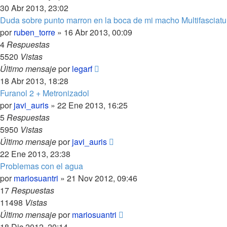
30 Abr 2013, 23:02
Duda sobre punto marron en la boca de mi macho Multifasciatu
por
ruben_torre
»
16 Abr 2013, 00:09
4
Respuestas
5520
Vistas
Último mensaje
por
legarf
18 Abr 2013, 18:28
Furanol 2 + Metronizadol
por
javi_auris
»
22 Ene 2013, 16:25
5
Respuestas
5950
Vistas
Último mensaje
por
javi_auris
22 Ene 2013, 23:38
Problemas con el agua
por
mariosuantri
»
21 Nov 2012, 09:46
17
Respuestas
11498
Vistas
Último mensaje
por
mariosuantri
18 Dic 2012, 20:14