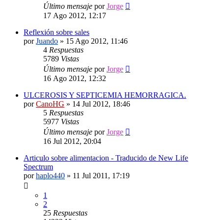
Último mensaje
por
Jorge
17 Ago 2012, 12:17
Reflexión sobre sales
por
Juando
»
15 Ago 2012, 11:46
4
Respuestas
5789
Vistas
Último mensaje
por
Jorge
16 Ago 2012, 12:32
ULCEROSIS Y SEPTICEMIA HEMORRAGICA.
por
CanoHG
»
14 Jul 2012, 18:46
5
Respuestas
5977
Vistas
Último mensaje
por
Jorge
16 Jul 2012, 20:04
Articulo sobre alimentacion - Traducido de New Life
Spectrum
por
haplo440
»
11 Jul 2011, 17:19
1
2
25
Respuestas