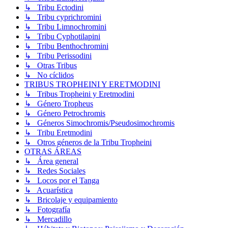
↳ Tribu Ectodini
↳ Tribu cyprichromini
↳ Tribu Limnochromini
↳ Tribu Cyphotilapini
↳ Tribu Benthochromini
↳ Tribu Perissodini
↳ Otras Tribus
↳ No cíclidos
TRIBUS TROPHEINI Y ERETMODINI
↳ Tribus Tropheini y Eretmodini
↳ Género Tropheus
↳ Género Petrochromis
↳ Géneros Simochromis/Pseudosimochromis
↳ Tribu Eretmodini
↳ Otros géneros de la Tribu Tropheini
OTRAS ÁREAS
↳ Área general
↳ Redes Sociales
↳ Locos por el Tanga
↳ Acuarística
↳ Bricolaje y equipamiento
↳ Fotografía
↳ Mercadillo