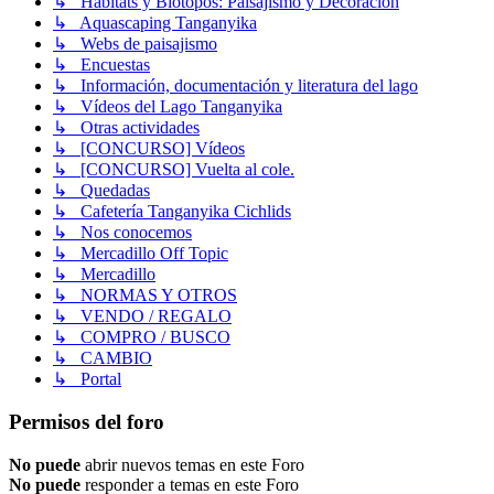
↳ Hábitats y Biotopos: Paisajismo y Decoración
↳ Aquascaping Tanganyika
↳ Webs de paisajismo
↳ Encuestas
↳ Información, documentación y literatura del lago
↳ Vídeos del Lago Tanganyika
↳ Otras actividades
↳ [CONCURSO] Vídeos
↳ [CONCURSO] Vuelta al cole.
↳ Quedadas
↳ Cafetería Tanganyika Cichlids
↳ Nos conocemos
↳ Mercadillo Off Topic
↳ Mercadillo
↳ NORMAS Y OTROS
↳ VENDO / REGALO
↳ COMPRO / BUSCO
↳ CAMBIO
↳ Portal
Permisos del foro
No puede
abrir nuevos temas en este Foro
No puede
responder a temas en este Foro