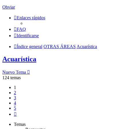
Obviar
Enlaces rápidos
FAQ
Identificarse
Índice general
OTRAS ÁREAS
Acuarística
Acuarística
Nuevo Tema
124 temas
1
2
3
4
5
Siguiente
Temas