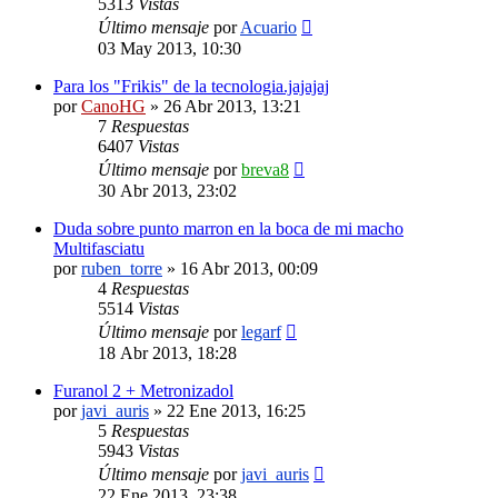
5313
Vistas
Último mensaje
por
Acuario
03 May 2013, 10:30
Para los "Frikis" de la tecnologia.jajajaj
por
CanoHG
»
26 Abr 2013, 13:21
7
Respuestas
6407
Vistas
Último mensaje
por
breva8
30 Abr 2013, 23:02
Duda sobre punto marron en la boca de mi macho
Multifasciatu
por
ruben_torre
»
16 Abr 2013, 00:09
4
Respuestas
5514
Vistas
Último mensaje
por
legarf
18 Abr 2013, 18:28
Furanol 2 + Metronizadol
por
javi_auris
»
22 Ene 2013, 16:25
5
Respuestas
5943
Vistas
Último mensaje
por
javi_auris
22 Ene 2013, 23:38