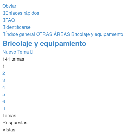
Obviar
Enlaces rápidos
FAQ
Identificarse
Índice general
OTRAS ÁREAS
Bricolaje y equipamiento
Bricolaje y equipamiento
Nuevo Tema
141 temas
1
2
3
4
5
6
Siguiente
Temas
Respuestas
Vistas