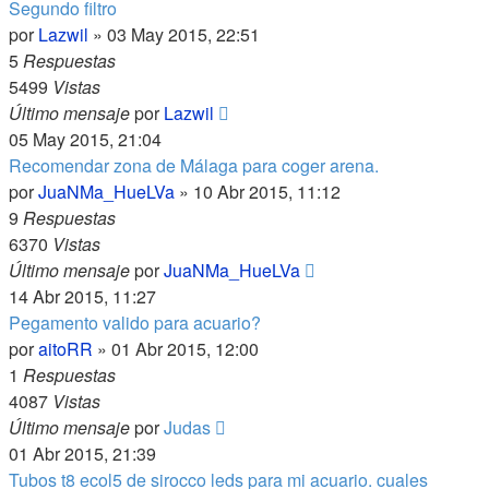
Segundo filtro
por
Lazwil
»
03 May 2015, 22:51
5
Respuestas
5499
Vistas
Último mensaje
por
Lazwil
05 May 2015, 21:04
Recomendar zona de Málaga para coger arena.
por
JuaNMa_HueLVa
»
10 Abr 2015, 11:12
9
Respuestas
6370
Vistas
Último mensaje
por
JuaNMa_HueLVa
14 Abr 2015, 11:27
Pegamento valido para acuario?
por
aitoRR
»
01 Abr 2015, 12:00
1
Respuestas
4087
Vistas
Último mensaje
por
Judas
01 Abr 2015, 21:39
Tubos t8 ecol5 de sirocco leds para mi acuario. cuales