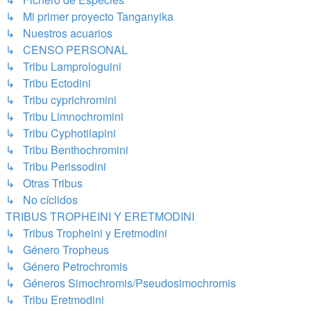
↳ Mi primer proyecto Tanganyika
↳ Nuestros acuarios
↳ CENSO PERSONAL
↳ Tribu Lamprologuini
↳ Tribu Ectodini
↳ Tribu cyprichromini
↳ Tribu Limnochromini
↳ Tribu Cyphotilapini
↳ Tribu Benthochromini
↳ Tribu Perissodini
↳ Otras Tribus
↳ No cíclidos
TRIBUS TROPHEINI Y ERETMODINI
↳ Tribus Tropheini y Eretmodini
↳ Género Tropheus
↳ Género Petrochromis
↳ Géneros Simochromis/Pseudosimochromis
↳ Tribu Eretmodini