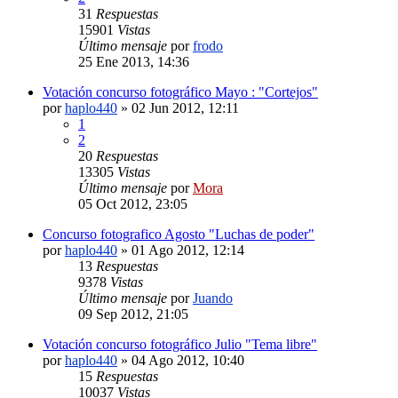
31
Respuestas
15901
Vistas
Último mensaje
por
frodo
25 Ene 2013, 14:36
Votación concurso fotográfico Mayo : "Cortejos"
por
haplo440
»
02 Jun 2012, 12:11
1
2
20
Respuestas
13305
Vistas
Último mensaje
por
Mora
05 Oct 2012, 23:05
Concurso fotografico Agosto "Luchas de poder"
por
haplo440
»
01 Ago 2012, 12:14
13
Respuestas
9378
Vistas
Último mensaje
por
Juando
09 Sep 2012, 21:05
Votación concurso fotográfico Julio "Tema libre"
por
haplo440
»
04 Ago 2012, 10:40
15
Respuestas
10037
Vistas