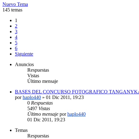
Nuevo Tema
145 temas
1
2
3
4
5
6
Siguiente
Anuncios
Respuestas
Vistas
Último mensaje
BASES DEL CONCURSO FOTOGRAFICO TANGANYKA
por
haplo440
»
01 Dic 2011, 19:23
0
Respuestas
5497
Vistas
Último mensaje
por
haplo440
01 Dic 2011, 19:23
Temas
Respuestas