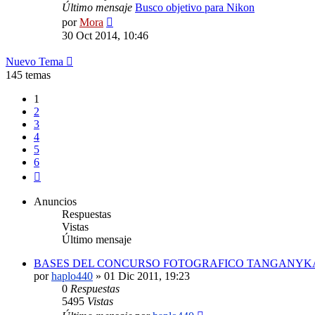
Último mensaje
Busco objetivo para Nikon
Ver
por
Mora
último
30 Oct 2014, 10:46
mensaje
Nuevo Tema
145 temas
1
2
3
4
5
6
Siguiente
Anuncios
Respuestas
Vistas
Último mensaje
BASES DEL CONCURSO FOTOGRAFICO TANGANYKA
por
haplo440
»
01 Dic 2011, 19:23
0
Respuestas
5495
Vistas