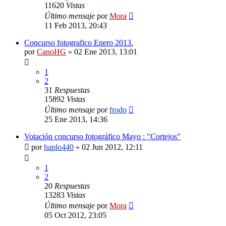
11620
Vistas
Último mensaje
por
Mora
11 Feb 2013, 20:43
Concurso fotografico Enero 2013.
por
CanoHG
»
02 Ene 2013, 13:01
1
2
31
Respuestas
15892
Vistas
Último mensaje
por
frodo
25 Ene 2013, 14:36
Votación concurso fotográfico Mayo : "Cortejos"
por
haplo440
»
02 Jun 2012, 12:11
1
2
20
Respuestas
13283
Vistas
Último mensaje
por
Mora
05 Oct 2012, 23:05