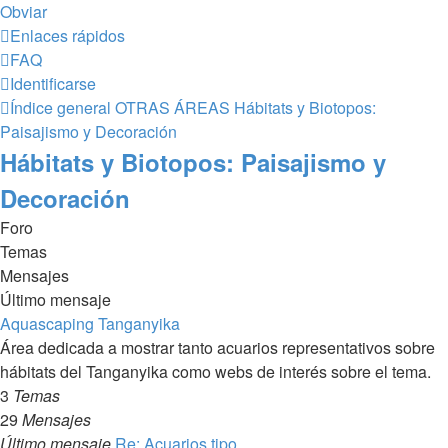
Obviar
Enlaces rápidos
FAQ
Identificarse
Índice general
OTRAS ÁREAS
Hábitats y Biotopos:
Paisajismo y Decoración
Hábitats y Biotopos: Paisajismo y
Decoración
Foro
Temas
Mensajes
Último mensaje
Aquascaping Tanganyika
Área dedicada a mostrar tanto acuarios representativos sobre
hábitats del Tanganyika como webs de interés sobre el tema.
3
Temas
29
Mensajes
Último mensaje
Re: Acuarios tipo