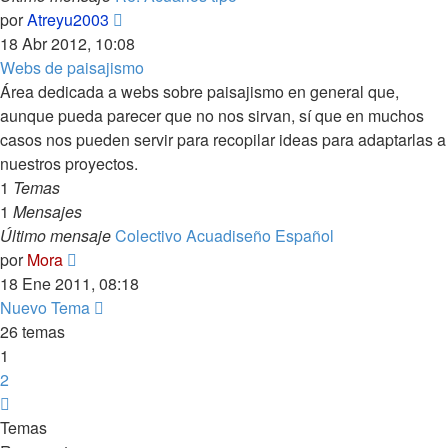
Ver
por
Atreyu2003
último
18 Abr 2012, 10:08
mensaje
Webs de paisajismo
Área dedicada a webs sobre paisajismo en general que,
aunque pueda parecer que no nos sirvan, sí que en muchos
casos nos pueden servir para recopilar ideas para adaptarlas a
nuestros proyectos.
1
Temas
1
Mensajes
Último mensaje
Colectivo Acuadiseño Español
Ver
por
Mora
último
18 Ene 2011, 08:18
mensaje
Nuevo Tema
26 temas
1
2
Siguiente
Temas