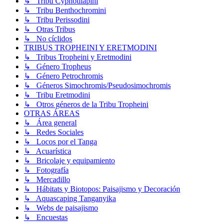
↳ Tribu Cyphotilapini
↳ Tribu Benthochromini
↳ Tribu Perissodini
↳ Otras Tribus
↳ No cíclidos
TRIBUS TROPHEINI Y ERETMODINI
↳ Tribus Tropheini y Eretmodini
↳ Género Tropheus
↳ Género Petrochromis
↳ Géneros Simochromis/Pseudosimochromis
↳ Tribu Eretmodini
↳ Otros géneros de la Tribu Tropheini
OTRAS ÁREAS
↳ Área general
↳ Redes Sociales
↳ Locos por el Tanga
↳ Acuarística
↳ Bricolaje y equipamiento
↳ Fotografía
↳ Mercadillo
↳ Hábitats y Biotopos: Paisajismo y Decoración
↳ Aquascaping Tanganyika
↳ Webs de paisajismo
↳ Encuestas