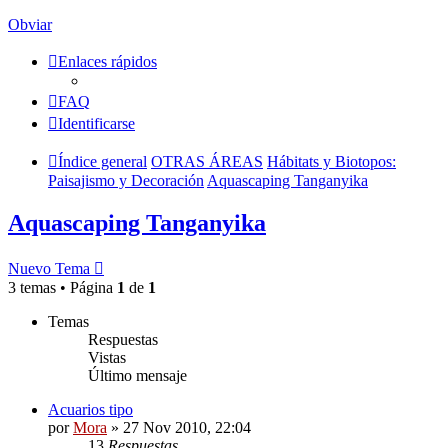
Obviar
Enlaces rápidos
FAQ
Identificarse
Índice general
OTRAS ÁREAS
Hábitats y Biotopos:
Paisajismo y Decoración
Aquascaping Tanganyika
Aquascaping Tanganyika
Nuevo Tema
3 temas • Página
1
de
1
Temas
Respuestas
Vistas
Último mensaje
Acuarios tipo
por
Mora
»
27 Nov 2010, 22:04
13
Respuestas