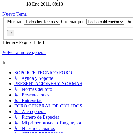
18 Ene 2011, 08:18
Nuevo Tema
Mostrar:
Ordenar por:
Dir
1 tema • Página
1
de
1
Volver a Índice general
Ir a
SOPORTE TÉCNICO FORO
↳ Ayuda y Soporte
PRESENTACIONES Y NORMAS
↳ Normas del foro
↳ Presentaciones
↳ Entrevistas
FORO GENERAL DE CÍCLIDOS
↳ Área general
↳ Fichero de Especies
↳ Mi primer proyecto Tanganyika
↳ Nuestros acuarios