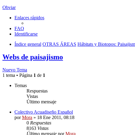
Obviar
Enlaces rápidos
FAQ
Identificarse
Índice general
OTRAS ÁREAS
Hábitats y Biotopos: Paisajis
Webs de paisajismo
Nuevo Tema
1 tema • Página
1
de
1
Temas
Respuestas
Vistas
Último mensaje
Colectivo Acuadiseño Español
por
Mora
»
18 Ene 2011, 08:18
0
Respuestas
8163
Vistas
Último mensaje
por
Mora