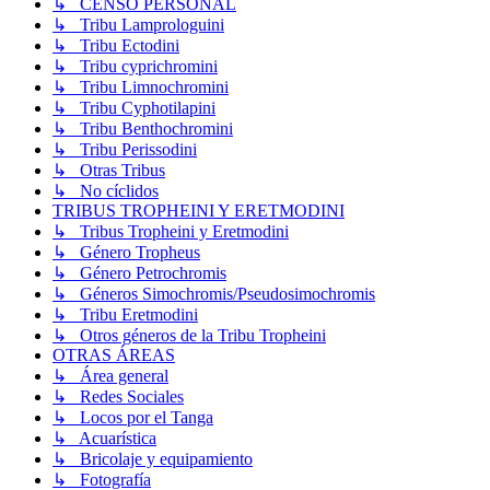
↳ CENSO PERSONAL
↳ Tribu Lamprologuini
↳ Tribu Ectodini
↳ Tribu cyprichromini
↳ Tribu Limnochromini
↳ Tribu Cyphotilapini
↳ Tribu Benthochromini
↳ Tribu Perissodini
↳ Otras Tribus
↳ No cíclidos
TRIBUS TROPHEINI Y ERETMODINI
↳ Tribus Tropheini y Eretmodini
↳ Género Tropheus
↳ Género Petrochromis
↳ Géneros Simochromis/Pseudosimochromis
↳ Tribu Eretmodini
↳ Otros géneros de la Tribu Tropheini
OTRAS ÁREAS
↳ Área general
↳ Redes Sociales
↳ Locos por el Tanga
↳ Acuarística
↳ Bricolaje y equipamiento
↳ Fotografía