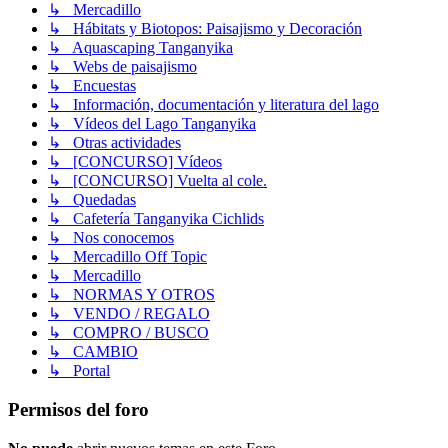
↳ Mercadillo
↳ Hábitats y Biotopos: Paisajismo y Decoración
↳ Aquascaping Tanganyika
↳ Webs de paisajismo
↳ Encuestas
↳ Información, documentación y literatura del lago
↳ Vídeos del Lago Tanganyika
↳ Otras actividades
↳ [CONCURSO] Vídeos
↳ [CONCURSO] Vuelta al cole.
↳ Quedadas
↳ Cafetería Tanganyika Cichlids
↳ Nos conocemos
↳ Mercadillo Off Topic
↳ Mercadillo
↳ NORMAS Y OTROS
↳ VENDO / REGALO
↳ COMPRO / BUSCO
↳ CAMBIO
↳ Portal
Permisos del foro