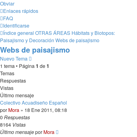
Obviar
Enlaces rápidos
FAQ
Identificarse
Índice general
OTRAS ÁREAS
Hábitats y Biotopos:
Paisajismo y Decoración
Webs de paisajismo
Webs de paisajismo
Nuevo Tema
1 tema • Página
1
de
1
Temas
Respuestas
Vistas
Último mensaje
Colectivo Acuadiseño Español
por
Mora
»
18 Ene 2011, 08:18
0
Respuestas
8164
Vistas
Último mensaje
por
Mora