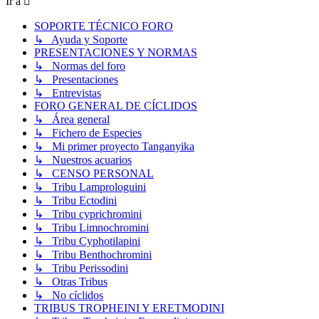
Ir a
SOPORTE TÉCNICO FORO
↳ Ayuda y Soporte
PRESENTACIONES Y NORMAS
↳ Normas del foro
↳ Presentaciones
↳ Entrevistas
FORO GENERAL DE CÍCLIDOS
↳ Área general
↳ Fichero de Especies
↳ Mi primer proyecto Tanganyika
↳ Nuestros acuarios
↳ CENSO PERSONAL
↳ Tribu Lamprologuini
↳ Tribu Ectodini
↳ Tribu cyprichromini
↳ Tribu Limnochromini
↳ Tribu Cyphotilapini
↳ Tribu Benthochromini
↳ Tribu Perissodini
↳ Otras Tribus
↳ No cíclidos
TRIBUS TROPHEINI Y ERETMODINI