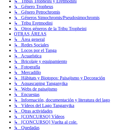
↳ Tribus Tropheini y Eretmodini
↳ Género Tropheus
↳ Género Petrochromis
↳ Géneros Simochromis/Pseudosimochromis
↳ Tribu Eretmodini
↳ Otros géneros de la Tribu Tropheini
OTRAS ÁREAS
↳ Área general
↳ Redes Sociales
↳ Locos por el Tanga
↳ Acuarística
↳ Bricolaje y equipamiento
↳ Fotografía
↳ Mercadillo
↳ Hábitats y Biotopos: Paisajismo y Decoración
↳ Aquascaping Tanganyika
↳ Webs de paisajismo
↳ Encuestas
↳ Información, documentación y literatura del lago
↳ Vídeos del Lago Tanganyika
↳ Otras actividades
↳ [CONCURSO] Vídeos
↳ [CONCURSO] Vuelta al cole.
↳ Quedadas