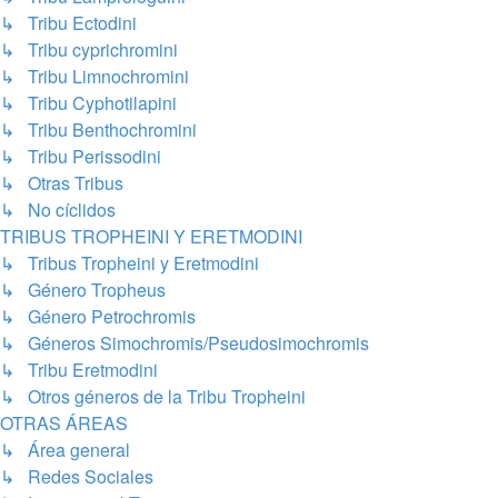
↳ Tribu Ectodini
↳ Tribu cyprichromini
↳ Tribu Limnochromini
↳ Tribu Cyphotilapini
↳ Tribu Benthochromini
↳ Tribu Perissodini
↳ Otras Tribus
↳ No cíclidos
TRIBUS TROPHEINI Y ERETMODINI
↳ Tribus Tropheini y Eretmodini
↳ Género Tropheus
↳ Género Petrochromis
↳ Géneros Simochromis/Pseudosimochromis
↳ Tribu Eretmodini
↳ Otros géneros de la Tribu Tropheini
OTRAS ÁREAS
↳ Área general
↳ Redes Sociales