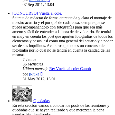
último
07 Sep 2011, 13:04
mensaje
[CONCURSO] Vuelta al cole.
Se trata de redactar de forma entretenida y clara el montaje de
nuestro acuario y el por qué de cada cosa, siempre que se
pueda acompañándolo con fotografías para que sea más
ameno y fácil de entender a la hora de de valorarlo. Se tendrá
en muy en cuenta los post que aporten fotografías de todos los
elementos y pasos, así como una general del acuario y a poder
ser de sus inquilinos. Aclararos que no es un concurso de
fotografía por lo cual no se tendrá en cuenta la calidad de las
mismas...
7
Temas
36
Mensajes
Último mensaje
Re: Vuelta al cole: Canoh
Ver
por
p-luka
último
31 May 2012, 13:01
mensaje
Quedadas
En esta sección vamos a colocar los posts de las reuniones y
quedadas que se hayan realizado y que merezcan la pena
tenerlas bien localizadas.