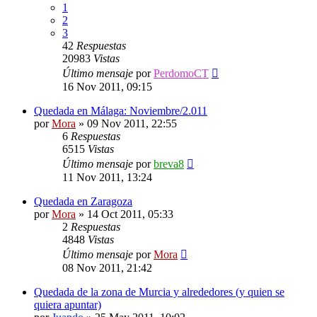
1
2
3
42
Respuestas
20983
Vistas
Último mensaje
por
PerdomoCT
16 Nov 2011, 09:15
Quedada en Málaga: Noviembre/2.011
por
Mora
»
09 Nov 2011, 22:55
6
Respuestas
6515
Vistas
Último mensaje
por
breva8
11 Nov 2011, 13:24
Quedada en Zaragoza
por
Mora
»
14 Oct 2011, 05:33
2
Respuestas
4848
Vistas
Último mensaje
por
Mora
08 Nov 2011, 21:42
Quedada de la zona de Murcia y alrededores (y quien se
quiera apuntar)