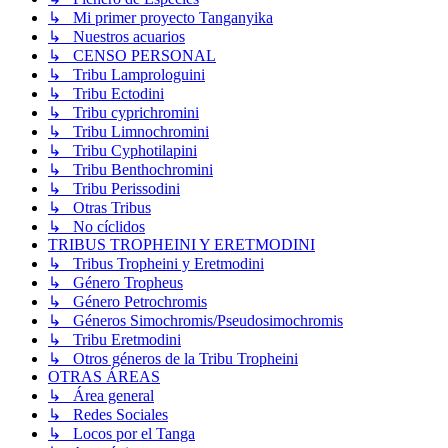
↳ Mi primer proyecto Tanganyika
↳ Nuestros acuarios
↳ CENSO PERSONAL
↳ Tribu Lamprologuini
↳ Tribu Ectodini
↳ Tribu cyprichromini
↳ Tribu Limnochromini
↳ Tribu Cyphotilapini
↳ Tribu Benthochromini
↳ Tribu Perissodini
↳ Otras Tribus
↳ No cíclidos
TRIBUS TROPHEINI Y ERETMODINI
↳ Tribus Tropheini y Eretmodini
↳ Género Tropheus
↳ Género Petrochromis
↳ Géneros Simochromis/Pseudosimochromis
↳ Tribu Eretmodini
↳ Otros géneros de la Tribu Tropheini
OTRAS ÁREAS
↳ Área general
↳ Redes Sociales
↳ Locos por el Tanga