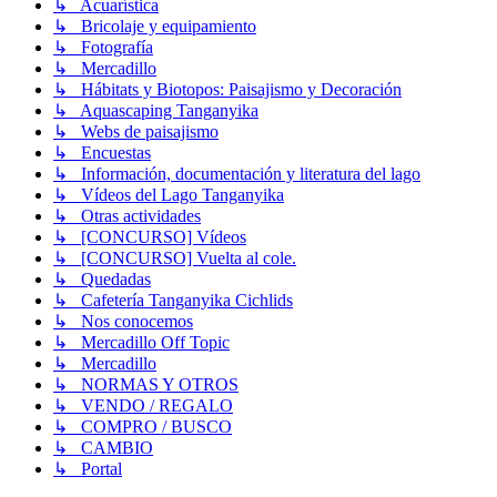
↳ Acuarística
↳ Bricolaje y equipamiento
↳ Fotografía
↳ Mercadillo
↳ Hábitats y Biotopos: Paisajismo y Decoración
↳ Aquascaping Tanganyika
↳ Webs de paisajismo
↳ Encuestas
↳ Información, documentación y literatura del lago
↳ Vídeos del Lago Tanganyika
↳ Otras actividades
↳ [CONCURSO] Vídeos
↳ [CONCURSO] Vuelta al cole.
↳ Quedadas
↳ Cafetería Tanganyika Cichlids
↳ Nos conocemos
↳ Mercadillo Off Topic
↳ Mercadillo
↳ NORMAS Y OTROS
↳ VENDO / REGALO
↳ COMPRO / BUSCO
↳ CAMBIO
↳ Portal