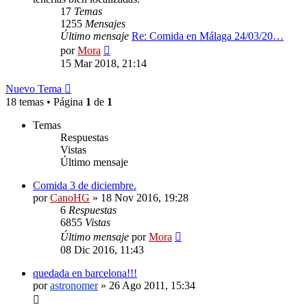
17
Temas
1255
Mensajes
Último mensaje
Re: Comida en Málaga 24/03/20…
Ver
por
Mora
último
15 Mar 2018, 21:14
mensaje
Nuevo Tema
18 temas • Página
1
de
1
Temas
Respuestas
Vistas
Último mensaje
Comida 3 de diciembre.
por
CanoHG
»
18 Nov 2016, 19:28
6
Respuestas
6855
Vistas
Último mensaje
por
Mora
08 Dic 2016, 11:43
quedada en barcelona!!!
por
astronomer
»
26 Ago 2011, 15:34