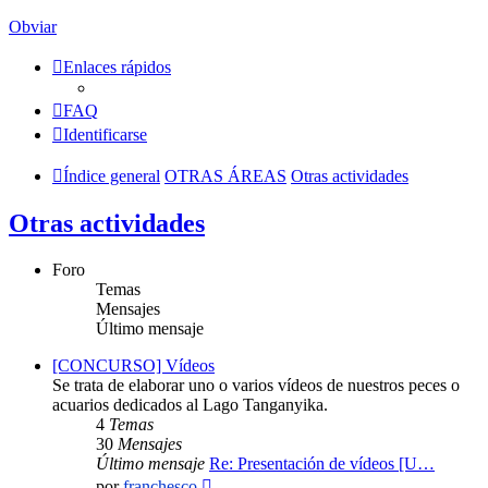
Obviar
Enlaces rápidos
FAQ
Identificarse
Índice general
OTRAS ÁREAS
Otras actividades
Otras actividades
Foro
Temas
Mensajes
Último mensaje
[CONCURSO] Vídeos
Se trata de elaborar uno o varios vídeos de nuestros peces o
acuarios dedicados al Lago Tanganyika.
4
Temas
30
Mensajes
Último mensaje
Re: Presentación de vídeos [U…
Ver
por
franchesco