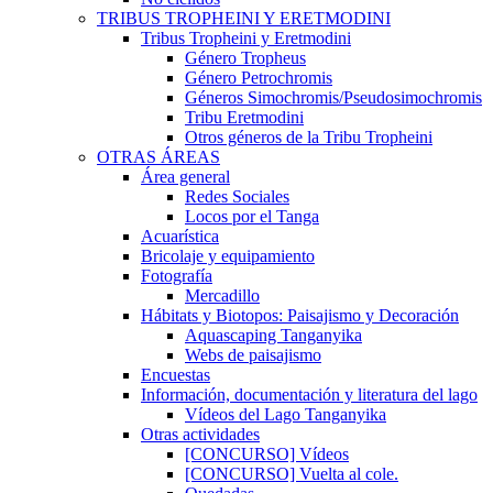
TRIBUS TROPHEINI Y ERETMODINI
Tribus Tropheini y Eretmodini
Género Tropheus
Género Petrochromis
Géneros Simochromis/Pseudosimochromis
Tribu Eretmodini
Otros géneros de la Tribu Tropheini
OTRAS ÁREAS
Área general
Redes Sociales
Locos por el Tanga
Acuarística
Bricolaje y equipamiento
Fotografía
Mercadillo
Hábitats y Biotopos: Paisajismo y Decoración
Aquascaping Tanganyika
Webs de paisajismo
Encuestas
Información, documentación y literatura del lago
Vídeos del Lago Tanganyika
Otras actividades
[CONCURSO] Vídeos
[CONCURSO] Vuelta al cole.