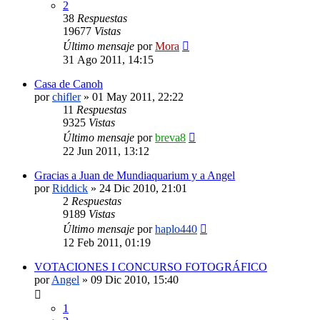
2
38
Respuestas
19677
Vistas
Último mensaje
por
Mora
31 Ago 2011, 14:15
Casa de Canoh
por
chifler
»
01 May 2011, 22:22
11
Respuestas
9325
Vistas
Último mensaje
por
breva8
22 Jun 2011, 13:12
Gracias a Juan de Mundiaquarium y a Angel
por
Riddick
»
24 Dic 2010, 21:01
2
Respuestas
9189
Vistas
Último mensaje
por
haplo440
12 Feb 2011, 01:19
VOTACIONES I CONCURSO FOTOGRÁFICO
por
Angel
»
09 Dic 2010, 15:40
1