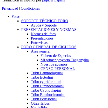
Traducción al español por
phpBB España
Privacidad
|
Condiciones
Foros
SOPORTE TÉCNICO FORO
Ayuda y Soporte
PRESENTACIONES Y NORMAS
Normas del foro
Presentaciones
Entrevistas
FORO GENERAL DE CÍCLIDOS
Área general
Fichero de Especies
Mi primer proyecto Tanganyika
Nuestros acuarios
CENSO PERSONAL
Tribu Lamprologuini
Tribu Ectodini
Tribu cyprichromini
Tribu Limnochromini
Tribu Cyphotilapini
Tribu Benthochromini
Tribu Perissodini
Otras Tribus
No cíclidos