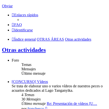
Obviar
Enlaces rápidos
FAQ
Identificarse
Índice general
OTRAS ÁREAS
Otras actividades
Otras actividades
Foro
Temas
Mensajes
Último mensaje
[CONCURSO] Vídeos
Se trata de elaborar uno o varios vídeos de nuestros peces o
acuarios dedicados al Lago Tanganyika.
4
Temas
30
Mensajes
Último mensaje
Re: Presentación de vídeos [U…
Ver
por
franchesco