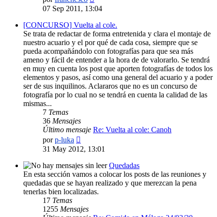
último
07 Sep 2011, 13:04
mensaje
[CONCURSO] Vuelta al cole.
Se trata de redactar de forma entretenida y clara el montaje de
nuestro acuario y el por qué de cada cosa, siempre que se
pueda acompañándolo con fotografías para que sea más
ameno y fácil de entender a la hora de de valorarlo. Se tendrá
en muy en cuenta los post que aporten fotografías de todos los
elementos y pasos, así como una general del acuario y a poder
ser de sus inquilinos. Aclararos que no es un concurso de
fotografía por lo cual no se tendrá en cuenta la calidad de las
mismas...
7
Temas
36
Mensajes
Último mensaje
Re: Vuelta al cole: Canoh
Ver
por
p-luka
último
31 May 2012, 13:01
mensaje
Quedadas
En esta sección vamos a colocar los posts de las reuniones y
quedadas que se hayan realizado y que merezcan la pena
tenerlas bien localizadas.
17
Temas
1255
Mensajes