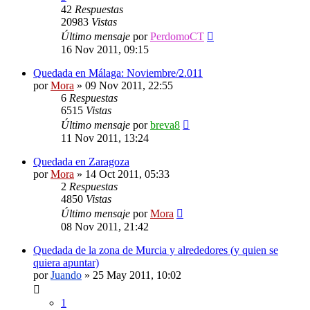
42
Respuestas
20983
Vistas
Último mensaje
por
PerdomoCT
16 Nov 2011, 09:15
Quedada en Málaga: Noviembre/2.011
por
Mora
»
09 Nov 2011, 22:55
6
Respuestas
6515
Vistas
Último mensaje
por
breva8
11 Nov 2011, 13:24
Quedada en Zaragoza
por
Mora
»
14 Oct 2011, 05:33
2
Respuestas
4850
Vistas
Último mensaje
por
Mora
08 Nov 2011, 21:42
Quedada de la zona de Murcia y alrededores (y quien se
quiera apuntar)
por
Juando
»
25 May 2011, 10:02
1