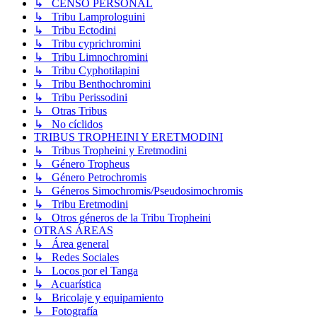
↳ CENSO PERSONAL
↳ Tribu Lamprologuini
↳ Tribu Ectodini
↳ Tribu cyprichromini
↳ Tribu Limnochromini
↳ Tribu Cyphotilapini
↳ Tribu Benthochromini
↳ Tribu Perissodini
↳ Otras Tribus
↳ No cíclidos
TRIBUS TROPHEINI Y ERETMODINI
↳ Tribus Tropheini y Eretmodini
↳ Género Tropheus
↳ Género Petrochromis
↳ Géneros Simochromis/Pseudosimochromis
↳ Tribu Eretmodini
↳ Otros géneros de la Tribu Tropheini
OTRAS ÁREAS
↳ Área general
↳ Redes Sociales
↳ Locos por el Tanga
↳ Acuarística
↳ Bricolaje y equipamiento
↳ Fotografía