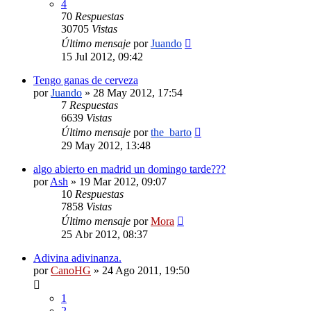
4
70
Respuestas
30705
Vistas
Último mensaje
por
Juando
15 Jul 2012, 09:42
Tengo ganas de cerveza
por
Juando
»
28 May 2012, 17:54
7
Respuestas
6639
Vistas
Último mensaje
por
the_barto
29 May 2012, 13:48
algo abierto en madrid un domingo tarde???
por
Ash
»
19 Mar 2012, 09:07
10
Respuestas
7858
Vistas
Último mensaje
por
Mora
25 Abr 2012, 08:37
Adivina adivinanza.
por
CanoHG
»
24 Ago 2011, 19:50
1
2