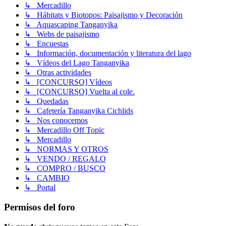
↳ Mercadillo
↳ Hábitats y Biotopos: Paisajismo y Decoración
↳ Aquascaping Tanganyika
↳ Webs de paisajismo
↳ Encuestas
↳ Información, documentación y literatura del lago
↳ Vídeos del Lago Tanganyika
↳ Otras actividades
↳ [CONCURSO] Vídeos
↳ [CONCURSO] Vuelta al cole.
↳ Quedadas
↳ Cafetería Tanganyika Cichlids
↳ Nos conocemos
↳ Mercadillo Off Topic
↳ Mercadillo
↳ NORMAS Y OTROS
↳ VENDO / REGALO
↳ COMPRO / BUSCO
↳ CAMBIO
↳ Portal
Permisos del foro