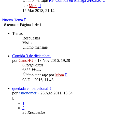
Último mensaje
Re: Comida en Málaga 24/03/20…
Ver
por
Mora
último
15 Mar 2018, 21:14
mensaje
Nuevo Tema
18 temas • Página
1
de
1
Temas
Respuestas
Vistas
Último mensaje
Comida 3 de diciembre.
por
CanoHG
»
18 Nov 2016, 19:28
6
Respuestas
6855
Vistas
Último mensaje
por
Mora
08 Dic 2016, 11:43
quedada en barcelona!!!
por
astronomer
»
26 Ago 2011, 15:34
1
2
35
Respuestas