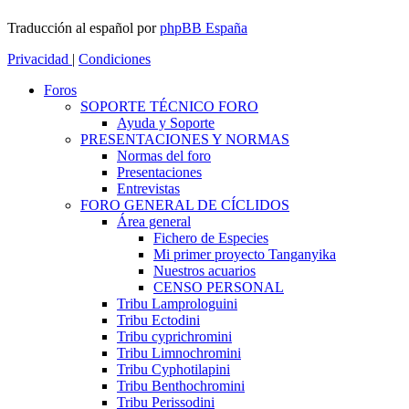
Traducción al español por
phpBB España
Privacidad
|
Condiciones
Foros
SOPORTE TÉCNICO FORO
Ayuda y Soporte
PRESENTACIONES Y NORMAS
Normas del foro
Presentaciones
Entrevistas
FORO GENERAL DE CÍCLIDOS
Área general
Fichero de Especies
Mi primer proyecto Tanganyika
Nuestros acuarios
CENSO PERSONAL
Tribu Lamprologuini
Tribu Ectodini
Tribu cyprichromini
Tribu Limnochromini
Tribu Cyphotilapini
Tribu Benthochromini
Tribu Perissodini