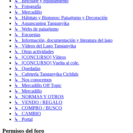
↳ Bricolaje y equipamiento
↳ Fotografía
↳ Mercadillo
↳ Hábitats y Biotopos: Paisajismo y Decoración
↳ Aquascaping Tanganyika
↳ Webs de paisajismo
↳ Encuestas
↳ Información, documentación y literatura del lago
↳ Vídeos del Lago Tanganyika
↳ Otras actividades
↳ [CONCURSO] Vídeos
↳ [CONCURSO] Vuelta al cole.
↳ Quedadas
↳ Cafetería Tanganyika Cichlids
↳ Nos conocemos
↳ Mercadillo Off Topic
↳ Mercadillo
↳ NORMAS Y OTROS
↳ VENDO / REGALO
↳ COMPRO / BUSCO
↳ CAMBIO
↳ Portal
Permisos del foro