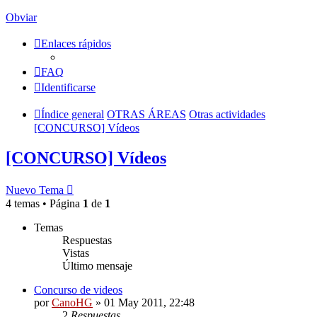
Obviar
Enlaces rápidos
FAQ
Identificarse
Índice general
OTRAS ÁREAS
Otras actividades
[CONCURSO] Vídeos
[CONCURSO] Vídeos
Nuevo Tema
4 temas • Página
1
de
1
Temas
Respuestas
Vistas
Último mensaje
Concurso de videos
por
CanoHG
»
01 May 2011, 22:48
2
Respuestas