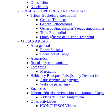
Otras Tribus
No cíclidos
TRIBUS TROPHEINI Y ERETMODINI
Tribus Tropheini y Eretmodini
Género Tropheus
Género Petrochromis
Géneros Simochromis/Pseudosimochromis
Tribu Eretmodini
Otros géneros de la Tribu Tropheini
OTRAS ÁREAS
Área general
Redes Sociales
Locos por el Tanga
Acuarística
Bricolaje y equipamiento
Fotografía
Mercadillo
Hábitats y Biotopos: Paisajismo y Decoración
Aquascaping Tanganyika
Webs de paisajismo
Encuestas
Información, documentación y literatura del lago
Vídeos del Lago Tanganyika
Otras actividades
[CONCURSO] Vídeos