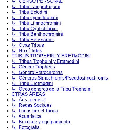
↳ CENSO PERSONAL
↳ Tribu Lamprologuini
↳ Tribu Ectodini
↳ Tribu cyprichromini
↳ Tribu Limnochromini
↳ Tribu Cyphotilapini
↳ Tribu Benthochromini
↳ Tribu Perissodini
↳ Otras Tribus
↳ No cíclidos
TRIBUS TROPHEINI Y ERETMODINI
↳ Tribus Tropheini y Eretmodini
↳ Género Tropheus
↳ Género Petrochromis
↳ Géneros Simochromis/Pseudosimochromis
↳ Tribu Eretmodini
↳ Otros géneros de la Tribu Tropheini
OTRAS ÁREAS
↳ Área general
↳ Redes Sociales
↳ Locos por el Tanga
↳ Acuarística
↳ Bricolaje y equipamiento
↳ Fotografía