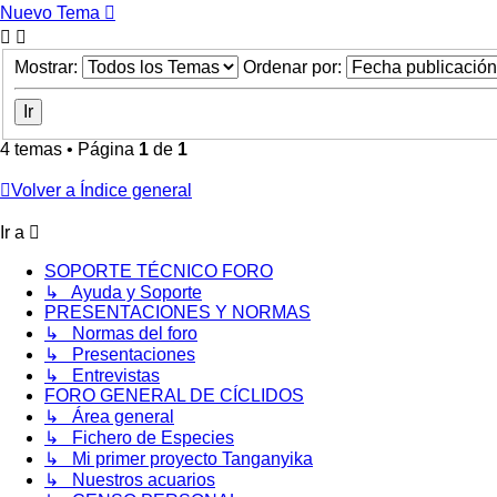
Nuevo Tema
Mostrar:
Ordenar por:
4 temas • Página
1
de
1
Volver a Índice general
Ir a
SOPORTE TÉCNICO FORO
↳ Ayuda y Soporte
PRESENTACIONES Y NORMAS
↳ Normas del foro
↳ Presentaciones
↳ Entrevistas
FORO GENERAL DE CÍCLIDOS
↳ Área general
↳ Fichero de Especies
↳ Mi primer proyecto Tanganyika
↳ Nuestros acuarios