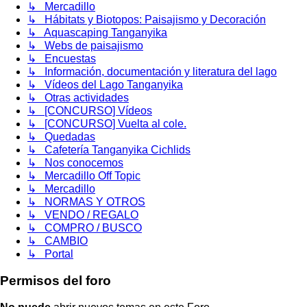
↳ Mercadillo
↳ Hábitats y Biotopos: Paisajismo y Decoración
↳ Aquascaping Tanganyika
↳ Webs de paisajismo
↳ Encuestas
↳ Información, documentación y literatura del lago
↳ Vídeos del Lago Tanganyika
↳ Otras actividades
↳ [CONCURSO] Vídeos
↳ [CONCURSO] Vuelta al cole.
↳ Quedadas
↳ Cafetería Tanganyika Cichlids
↳ Nos conocemos
↳ Mercadillo Off Topic
↳ Mercadillo
↳ NORMAS Y OTROS
↳ VENDO / REGALO
↳ COMPRO / BUSCO
↳ CAMBIO
↳ Portal
Permisos del foro