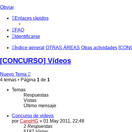
Obviar
Enlaces rápidos
FAQ
Identificarse
Índice general
OTRAS ÁREAS
Otras actividades
[CON
[CONCURSO] Vídeos
Nuevo Tema
4 temas • Página
1
de
1
Temas
Respuestas
Vistas
Último mensaje
Concurso de videos
por
CanoHG
»
01 May 2011, 22:48
2
Respuestas
5187
Vistas