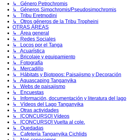
↳ Género Petrochromis
↳ Géneros Simochromis/Pseudosimochromis
↳ Tribu Eretmodini
↳ Otros géneros de la Tribu Tropheini
OTRAS ÁREAS
↳ Área general
↳ Redes Sociales
↳ Locos por el Tanga
↳ Acuarística
↳ Bricolaje y equipamiento
↳ Fotografía
↳ Mercadillo
↳ Hábitats y Biotopos: Paisajismo y Decoración
↳ Aquascaping Tanganyika
↳ Webs de paisajismo
↳ Encuestas
↳ Información, documentación y literatura del lago
↳ Vídeos del Lago Tanganyika
↳ Otras actividades
↳ [CONCURSO] Vídeos
↳ [CONCURSO] Vuelta al cole.
↳ Quedadas
↳ Cafetería Tanganyika Cichlids
↳ Nos conocemos