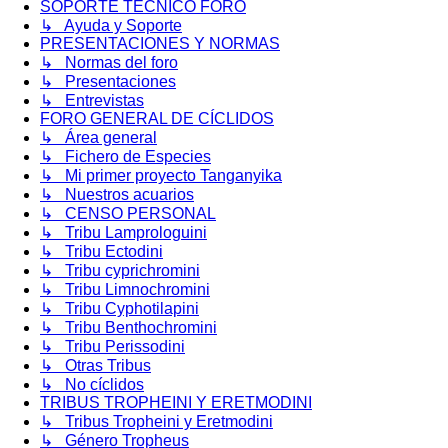
SOPORTE TÉCNICO FORO
↳ Ayuda y Soporte
PRESENTACIONES Y NORMAS
↳ Normas del foro
↳ Presentaciones
↳ Entrevistas
FORO GENERAL DE CÍCLIDOS
↳ Área general
↳ Fichero de Especies
↳ Mi primer proyecto Tanganyika
↳ Nuestros acuarios
↳ CENSO PERSONAL
↳ Tribu Lamprologuini
↳ Tribu Ectodini
↳ Tribu cyprichromini
↳ Tribu Limnochromini
↳ Tribu Cyphotilapini
↳ Tribu Benthochromini
↳ Tribu Perissodini
↳ Otras Tribus
↳ No cíclidos
TRIBUS TROPHEINI Y ERETMODINI
↳ Tribus Tropheini y Eretmodini
↳ Género Tropheus