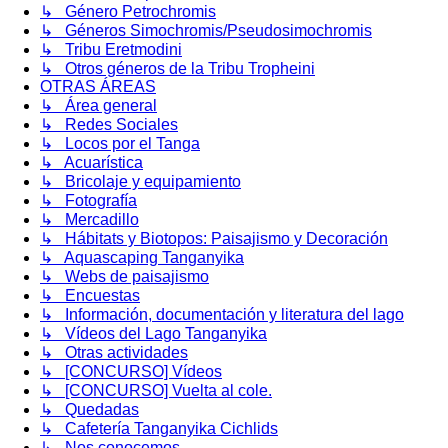
↳ Género Petrochromis
↳ Géneros Simochromis/Pseudosimochromis
↳ Tribu Eretmodini
↳ Otros géneros de la Tribu Tropheini
OTRAS ÁREAS
↳ Área general
↳ Redes Sociales
↳ Locos por el Tanga
↳ Acuarística
↳ Bricolaje y equipamiento
↳ Fotografía
↳ Mercadillo
↳ Hábitats y Biotopos: Paisajismo y Decoración
↳ Aquascaping Tanganyika
↳ Webs de paisajismo
↳ Encuestas
↳ Información, documentación y literatura del lago
↳ Vídeos del Lago Tanganyika
↳ Otras actividades
↳ [CONCURSO] Vídeos
↳ [CONCURSO] Vuelta al cole.
↳ Quedadas
↳ Cafetería Tanganyika Cichlids
↳ Nos conocemos