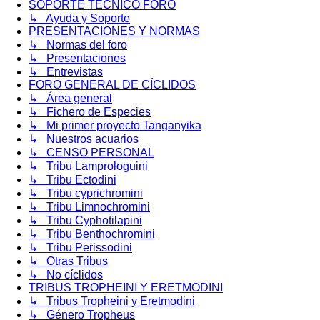
SOPORTE TÉCNICO FORO
↳ Ayuda y Soporte
PRESENTACIONES Y NORMAS
↳ Normas del foro
↳ Presentaciones
↳ Entrevistas
FORO GENERAL DE CÍCLIDOS
↳ Área general
↳ Fichero de Especies
↳ Mi primer proyecto Tanganyika
↳ Nuestros acuarios
↳ CENSO PERSONAL
↳ Tribu Lamprologuini
↳ Tribu Ectodini
↳ Tribu cyprichromini
↳ Tribu Limnochromini
↳ Tribu Cyphotilapini
↳ Tribu Benthochromini
↳ Tribu Perissodini
↳ Otras Tribus
↳ No cíclidos
TRIBUS TROPHEINI Y ERETMODINI
↳ Tribus Tropheini y Eretmodini
↳ Género Tropheus