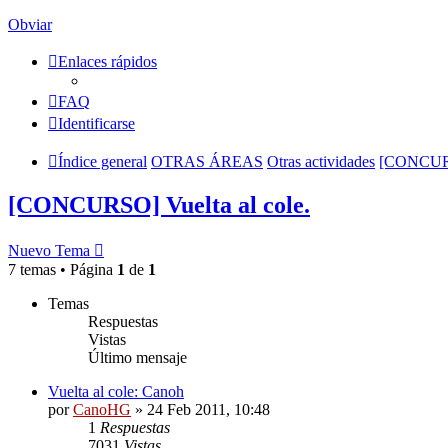
Obviar
Enlaces rápidos
FAQ
Identificarse
Índice general
OTRAS ÁREAS
Otras actividades
[CONCURSO
[CONCURSO] Vuelta al cole.
Nuevo Tema
7 temas • Página
1
de
1
Temas
Respuestas
Vistas
Último mensaje
Vuelta al cole: Canoh
por
CanoHG
»
24 Feb 2011, 10:48
1
Respuestas
7031
Vistas