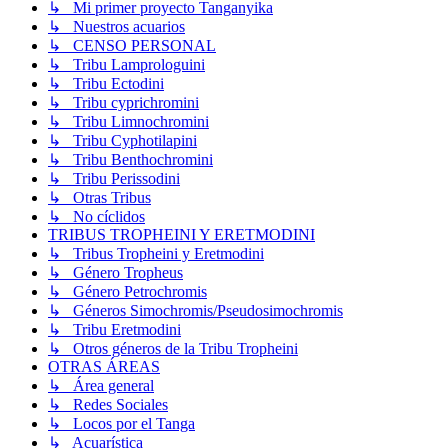
↳ Mi primer proyecto Tanganyika
↳ Nuestros acuarios
↳ CENSO PERSONAL
↳ Tribu Lamprologuini
↳ Tribu Ectodini
↳ Tribu cyprichromini
↳ Tribu Limnochromini
↳ Tribu Cyphotilapini
↳ Tribu Benthochromini
↳ Tribu Perissodini
↳ Otras Tribus
↳ No cíclidos
TRIBUS TROPHEINI Y ERETMODINI
↳ Tribus Tropheini y Eretmodini
↳ Género Tropheus
↳ Género Petrochromis
↳ Géneros Simochromis/Pseudosimochromis
↳ Tribu Eretmodini
↳ Otros géneros de la Tribu Tropheini
OTRAS ÁREAS
↳ Área general
↳ Redes Sociales
↳ Locos por el Tanga
↳ Acuarística