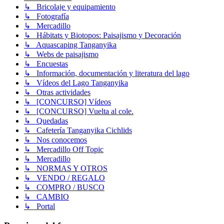
↳ Bricolaje y equipamiento
↳ Fotografía
↳ Mercadillo
↳ Hábitats y Biotopos: Paisajismo y Decoración
↳ Aquascaping Tanganyika
↳ Webs de paisajismo
↳ Encuestas
↳ Información, documentación y literatura del lago
↳ Vídeos del Lago Tanganyika
↳ Otras actividades
↳ [CONCURSO] Vídeos
↳ [CONCURSO] Vuelta al cole.
↳ Quedadas
↳ Cafetería Tanganyika Cichlids
↳ Nos conocemos
↳ Mercadillo Off Topic
↳ Mercadillo
↳ NORMAS Y OTROS
↳ VENDO / REGALO
↳ COMPRO / BUSCO
↳ CAMBIO
↳ Portal