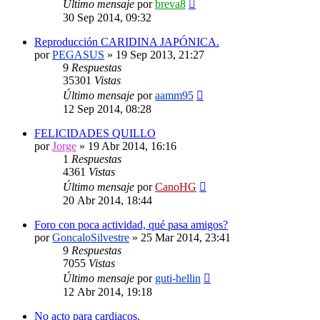
Último mensaje
por
breva8
30 Sep 2014, 09:32
Reproducción CARIDINA JAPÓNICA.
por
PEGASUS
»
19 Sep 2013, 21:27
9
Respuestas
35301
Vistas
Último mensaje
por
aamm95
12 Sep 2014, 08:28
FELICIDADES QUILLO
por
Jorge
»
19 Abr 2014, 16:16
1
Respuestas
4361
Vistas
Último mensaje
por
CanoHG
20 Abr 2014, 18:44
Foro con poca actividad, qué pasa amigos?
por
GoncaloSilvestre
»
25 Mar 2014, 23:41
9
Respuestas
7055
Vistas
Último mensaje
por
guti-hellin
12 Abr 2014, 19:18
No acto para cardiacos.