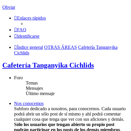
Obviar
Enlaces rápidos
FAQ
Identificarse
Índice general
OTRAS ÁREAS
Cafetería Tanganyika
Cichlids
Cafetería Tanganyika Cichlids
Foro
Temas
Mensajes
Último mensaje
Nos conocemos
Subforo dedicado a nosotros, para conocernos. Cada usuario
podrá abrir un sólo post de sí mismo y ahí podrá comentar
cualquier cosa que tenga que ver con sus aficiones y demás.
Sólo los usuarios que tengan abierto su propio post
podrán participar en los posts de los demás miembros
.