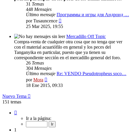
31
Temas
448
Mensajes
Último mensaje
Программы и игры для Андроид …
Ver
por
Tusauncence
último
25 Mar 2025, 19:55
mensaje
Mercadillo Off Topic
Compra-venta de cualquier otra cosa que no tenga que ver
con el material acuariófilo en general y los peces del
Tanganyika en particular, puesto que ya tienen su
correspondiente sección en el mercadillo general del foro.
26
Temas
304
Mensajes
Último mensaje
Re: VENDO Pseudotropheus soco…
Ver
por
Mora
último
18 Ene 2015, 09:33
mensaje
Nuevo Tema
151 temas
Página
1
Ir a la página:
de
7
1