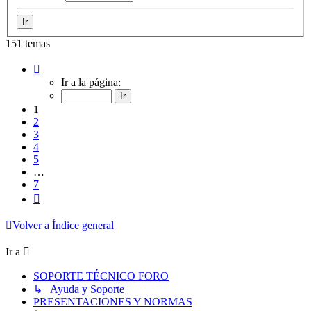
151 temas
Página
1
Ir a la página:
de
7
1
2
3
4
5
…
7
Siguiente
Volver a Índice general
Ir a
SOPORTE TÉCNICO FORO
↳ Ayuda y Soporte
PRESENTACIONES Y NORMAS