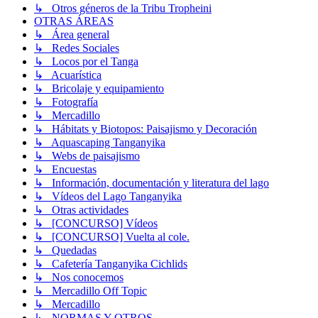
↳ Otros géneros de la Tribu Tropheini
OTRAS ÁREAS
↳ Área general
↳ Redes Sociales
↳ Locos por el Tanga
↳ Acuarística
↳ Bricolaje y equipamiento
↳ Fotografía
↳ Mercadillo
↳ Hábitats y Biotopos: Paisajismo y Decoración
↳ Aquascaping Tanganyika
↳ Webs de paisajismo
↳ Encuestas
↳ Información, documentación y literatura del lago
↳ Vídeos del Lago Tanganyika
↳ Otras actividades
↳ [CONCURSO] Vídeos
↳ [CONCURSO] Vuelta al cole.
↳ Quedadas
↳ Cafetería Tanganyika Cichlids
↳ Nos conocemos
↳ Mercadillo Off Topic
↳ Mercadillo
↳ NORMAS Y OTROS