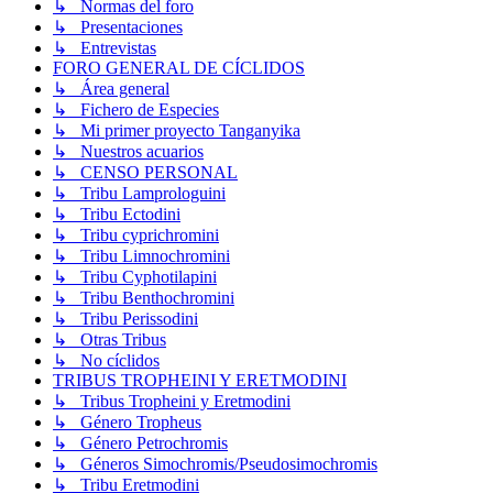
↳ Normas del foro
↳ Presentaciones
↳ Entrevistas
FORO GENERAL DE CÍCLIDOS
↳ Área general
↳ Fichero de Especies
↳ Mi primer proyecto Tanganyika
↳ Nuestros acuarios
↳ CENSO PERSONAL
↳ Tribu Lamprologuini
↳ Tribu Ectodini
↳ Tribu cyprichromini
↳ Tribu Limnochromini
↳ Tribu Cyphotilapini
↳ Tribu Benthochromini
↳ Tribu Perissodini
↳ Otras Tribus
↳ No cíclidos
TRIBUS TROPHEINI Y ERETMODINI
↳ Tribus Tropheini y Eretmodini
↳ Género Tropheus
↳ Género Petrochromis
↳ Géneros Simochromis/Pseudosimochromis
↳ Tribu Eretmodini