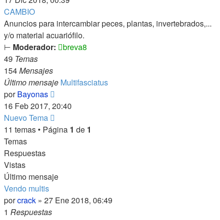
mensaje
CAMBIO
Anuncios para intercambiar peces, plantas, invertebrados,...
y/o material acuariófilo.
⊢
Moderador:
breva8
49
Temas
154
Mensajes
Último mensaje
Multifasciatus
Ver
por
Bayonas
último
16 Feb 2017, 20:40
mensaje
Nuevo Tema
11 temas • Página
1
de
1
Temas
Respuestas
Vistas
Último mensaje
Vendo multis
por
crack
»
27 Ene 2018, 06:49
1
Respuestas