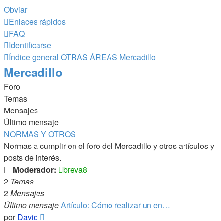
Obviar
Enlaces rápidos
FAQ
Identificarse
Índice general
OTRAS ÁREAS
Mercadillo
Mercadillo
Foro
Temas
Mensajes
Último mensaje
NORMAS Y OTROS
Normas a cumplir en el foro del Mercadillo y otros artículos y
posts de interés.
⊢
Moderador:
breva8
2
Temas
2
Mensajes
Último mensaje
Artículo: Cómo realizar un en…
Ver
por
David