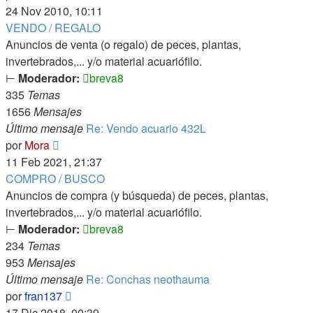
último
24 Nov 2010, 10:11
mensaje
VENDO / REGALO
Anuncios de venta (o regalo) de peces, plantas,
invertebrados,... y/o material acuariófilo.
⊢
Moderador:
breva8
335
Temas
1656
Mensajes
Último mensaje
Re: Vendo acuario 432L
Ver
por
Mora
último
11 Feb 2021, 21:37
mensaje
COMPRO / BUSCO
Anuncios de compra (y búsqueda) de peces, plantas,
invertebrados,... y/o material acuariófilo.
⊢
Moderador:
breva8
234
Temas
953
Mensajes
Último mensaje
Re: Conchas neothauma
Ver
por
fran137
último
17 Dic 2018, 00:39