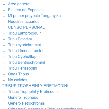
↳ Área general
↳ Fichero de Especies
↳ Mi primer proyecto Tanganyika
↳ Nuestros acuarios
↳ CENSO PERSONAL
↳ Tribu Lamprologuini
↳ Tribu Ectodini
↳ Tribu cyprichromini
↳ Tribu Limnochromini
↳ Tribu Cyphotilapini
↳ Tribu Benthochromini
↳ Tribu Perissodini
↳ Otras Tribus
↳ No cíclidos
TRIBUS TROPHEINI Y ERETMODINI
↳ Tribus Tropheini y Eretmodini
↳ Género Tropheus
↳ Género Petrochromis
↳ Géneros Simochromis/Pseudosimochromis