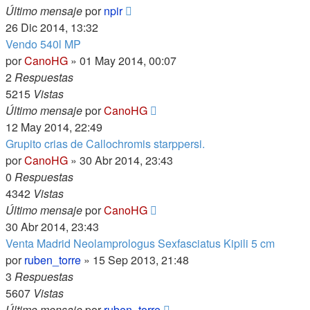
Último mensaje
por
npir
26 Dic 2014, 13:32
Vendo 540l MP
por
CanoHG
»
01 May 2014, 00:07
2
Respuestas
5215
Vistas
Último mensaje
por
CanoHG
12 May 2014, 22:49
Grupito crias de Callochromis starppersi.
por
CanoHG
»
30 Abr 2014, 23:43
0
Respuestas
4342
Vistas
Último mensaje
por
CanoHG
30 Abr 2014, 23:43
Venta Madrid Neolamprologus Sexfasciatus Kipili 5 cm
por
ruben_torre
»
15 Sep 2013, 21:48
3
Respuestas
5607
Vistas
Último mensaje
por
ruben_torre