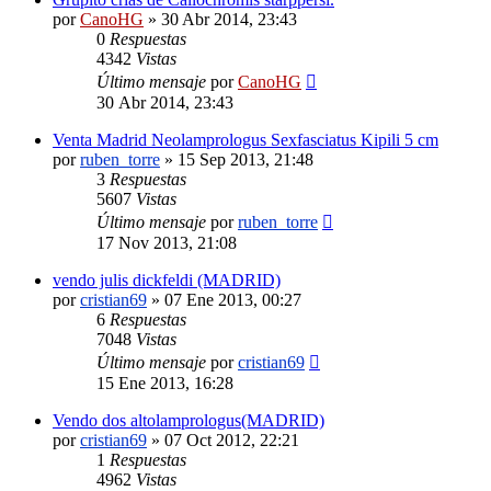
por
CanoHG
»
30 Abr 2014, 23:43
0
Respuestas
4342
Vistas
Último mensaje
por
CanoHG
30 Abr 2014, 23:43
Venta Madrid Neolamprologus Sexfasciatus Kipili 5 cm
por
ruben_torre
»
15 Sep 2013, 21:48
3
Respuestas
5607
Vistas
Último mensaje
por
ruben_torre
17 Nov 2013, 21:08
vendo julis dickfeldi (MADRID)
por
cristian69
»
07 Ene 2013, 00:27
6
Respuestas
7048
Vistas
Último mensaje
por
cristian69
15 Ene 2013, 16:28
Vendo dos altolamprologus(MADRID)
por
cristian69
»
07 Oct 2012, 22:21
1
Respuestas
4962
Vistas