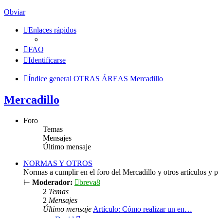
Obviar
Enlaces rápidos
FAQ
Identificarse
Índice general
OTRAS ÁREAS
Mercadillo
Mercadillo
Foro
Temas
Mensajes
Último mensaje
NORMAS Y OTROS
Normas a cumplir en el foro del Mercadillo y otros artículos y po
⊢
Moderador:
breva8
2
Temas
2
Mensajes
Último mensaje
Artículo: Cómo realizar un en…
Ver