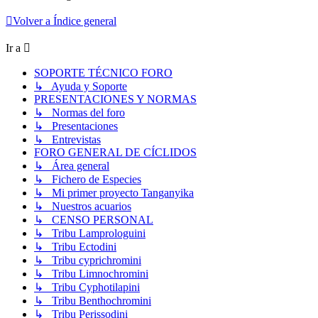
Volver a Índice general
Ir a
SOPORTE TÉCNICO FORO
↳ Ayuda y Soporte
PRESENTACIONES Y NORMAS
↳ Normas del foro
↳ Presentaciones
↳ Entrevistas
FORO GENERAL DE CÍCLIDOS
↳ Área general
↳ Fichero de Especies
↳ Mi primer proyecto Tanganyika
↳ Nuestros acuarios
↳ CENSO PERSONAL
↳ Tribu Lamprologuini
↳ Tribu Ectodini
↳ Tribu cyprichromini
↳ Tribu Limnochromini
↳ Tribu Cyphotilapini
↳ Tribu Benthochromini
↳ Tribu Perissodini