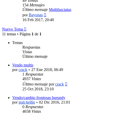
49
Temas
154
Mensajes
Último mensaje
Multifasciatus
Ver
por
Bayonas
último
16 Feb 2017, 20:40
mensaje
Nuevo Tema
11 temas • Página
1
de
1
Temas
Respuestas
Vistas
Último mensaje
Vendo multis
por
crack
»
27 Ene 2018, 06:49
1
Respuestas
4937
Vistas
Último mensaje
por
crack
25 Oct 2018, 23:10
Vendo/cambio frontosas burundy
por
guti-hellin
»
02 Dic 2016, 21:01
0
Respuestas
4658
Vistas