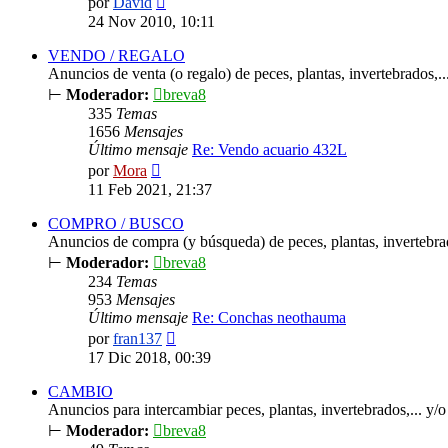
por
David
último
24 Nov 2010, 10:11
mensaje
VENDO / REGALO
Anuncios de venta (o regalo) de peces, plantas, invertebrados,...
⊢
Moderador:
breva8
335
Temas
1656
Mensajes
Último mensaje
Re: Vendo acuario 432L
Ver
por
Mora
último
11 Feb 2021, 21:37
mensaje
COMPRO / BUSCO
Anuncios de compra (y búsqueda) de peces, plantas, invertebrado
⊢
Moderador:
breva8
234
Temas
953
Mensajes
Último mensaje
Re: Conchas neothauma
Ver
por
fran137
último
17 Dic 2018, 00:39
mensaje
CAMBIO
Anuncios para intercambiar peces, plantas, invertebrados,... y/o 
⊢
Moderador:
breva8