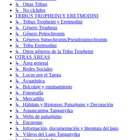
↳ Otras Tribus
↳ No cíclidos
TRIBUS TROPHEINI Y ERETMODINI
↳ Tribus Tropheini y Eretmodini
↳ Género Tropheus
↳ Género Petrochromis
↳ Géneros Simochromis/Pseudosimochromis
↳ Tribu Eretmodini
↳ Otros géneros de la Tribu Tropheini
OTRAS ÁREAS
↳ Área general
↳ Redes Sociales
↳ Locos por el Tanga
↳ Acuarística
↳ Bricolaje y equipamiento
↳ Fotografía
↳ Mercadillo
↳ Hábitats y Biotopos: Paisajismo y Decoración
↳ Aquascaping Tanganyika
↳ Webs de paisajismo
↳ Encuestas
↳ Información, documentación y literatura del lago
↳ Vídeos del Lago Tanganyika