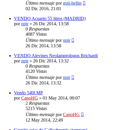
Último mensaje
por
guti-hellin
02 Dic 2016, 21:01
VENDO Acuario 55 litros (MADRID)
por
npir
»
26 Dic 2014, 13:58
0
Respuestas
4087
Vistas
Último mensaje
por
npir
26 Dic 2014, 13:58
VENDO Alevines Neolamprologus Brichardi
por
npir
»
26 Dic 2014, 13:32
0
Respuestas
4120
Vistas
Último mensaje
por
npir
26 Dic 2014, 13:32
Vendo 540l MP
por
CanoHG
»
01 May 2014, 00:07
2
Respuestas
5215
Vistas
Último mensaje
por
CanoHG
12 May 2014, 22:49
Grupito crias de Callochromis starppersi.