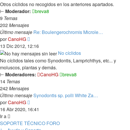
Otros cíclidos no recogidos en los anteriores apartados.
⊢
Moderador:
breva8
9
Temas
202
Mensajes
Último mensaje
Re: Boulengerochromis Microle…
Ver
por
CanoHG
último
13 Dic 2012, 12:16
mensaje
No cíclidos
No cíclidos tales como Synodontis, Lamprichthys, etc... y
moluscos, plantas y demás.
⊢
Moderadores:
CanoHG
breva8
14
Temas
242
Mensajes
Último mensaje
Synodontis sp. polli White Za…
Ver
por
CanoHG
último
16 Abr 2020, 16:41
mensaje
Ir a
SOPORTE TÉCNICO FORO