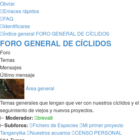
Obviar
Enlaces rápidos
FAQ
Identificarse
Índice general
FORO GENERAL DE CÍCLIDOS
FORO GENERAL DE CÍCLIDOS
Foro
Temas
Mensajes
Último mensaje
Área general
Temas generales que tengan que ver con nuestros cíclidos y el
seguimiento de viejos y nuevos proyectos.
⊢
Moderador:
breva8
⊢
Subforos:
Fichero de Especies
Mi primer proyecto
Tanganyika
Nuestros acuarios
CENSO PERSONAL