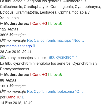
La tribu ectodini engloba los géneros: Aulonocranus,
Callochromis, Cardiopharynx, Cunningtonia, Cyathopharynx,
Ectodus, Grammatotria, Lestradea, Ophthalmotilapia y
Xenotilapia.
⊢
Moderadores:
CanoHG
breva8
122
Temas
3696
Mensajes
Último mensaje
Re: Callochromis macrops "Ndo…
Ver
por
marco santiago
último
28 Abr 2019, 20:41
mensaje
Tribu cyprichromini
La tribu cyprichromini engloba los géneros: Cyprichromis y
Paracyprichromis.
⊢
Moderadores:
CanoHG
breva8
88
Temas
1621
Mensajes
Último mensaje
Re: Cyprichromis leptosoma "C…
Ver
por
CanoHG
último
14 Ene 2018, 12:49