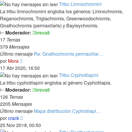
mensaje
Tribu Limnochromini
La tribu limnochromini engloba los géneros: Limnochromis,
Reganochromis, Triglachromis, Greenwoodochromis,
Gnathochromis (permaxilaris) y Bayleychromis.
⊢
Moderador:
breva8
17
Temas
379
Mensajes
Último mensaje
Re: Gnathochromis permaxillar…
Ver
por
Mora
último
17 Abr 2020, 16:50
mensaje
Tribu Cyphotilapini
La tribu cyphotilapini engloba al género Cyphotilapia.
⊢
Moderador:
breva8
126
Temas
2205
Mensajes
Último mensaje
Mapa distribución Cyphotilapi…
Ver
por
crack
último
25 Nov 2018, 00:50
mensaje