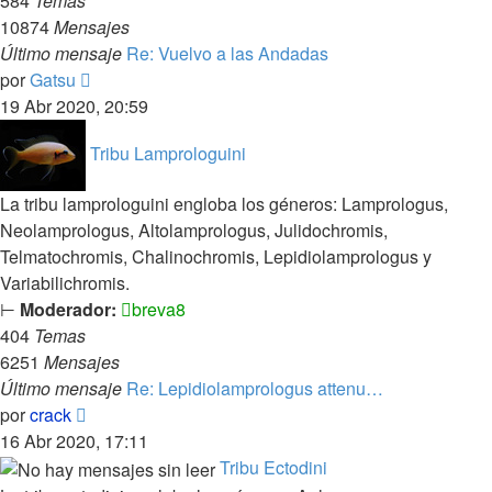
584
Temas
10874
Mensajes
Último mensaje
Re: Vuelvo a las Andadas
Ver
por
Gatsu
último
19 Abr 2020, 20:59
mensaje
Tribu Lamprologuini
La tribu lamprologuini engloba los géneros: Lamprologus,
Neolamprologus, Altolamprologus, Julidochromis,
Telmatochromis, Chalinochromis, Lepidiolamprologus y
Variabilichromis.
⊢
Moderador:
breva8
404
Temas
6251
Mensajes
Último mensaje
Re: Lepidiolamprologus attenu…
Ver
por
crack
último
16 Abr 2020, 17:11
mensaje
Tribu Ectodini