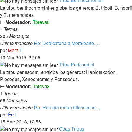
Tribu Benthochromini
La tribu benthochromini engloba los géneros: B. tricoti, B. hoorii
y B. melanoides.
⊢
Moderador:
breva8
7
Temas
205
Mensajes
Último mensaje
Re: Dedicatoria a Mora/barto.…
Ver
por
Mora
último
13 Mar 2015, 22:05
mensaje
Tribu Perissodini
La tribu perissodini engloba los géneros: Haplotaxodon,
Plecodus, Xenochromis y Perissodus.
⊢
Moderador:
breva8
1
Temas
66
Mensajes
Último mensaje
Re: Haplotaxodon trifasciatus…
Ver
por
Éc
último
15 Ene 2013, 12:56
mensaje
Otras Tribus