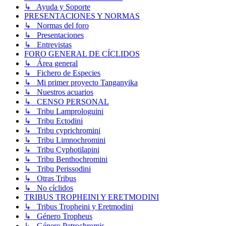
↳ Ayuda y Soporte
PRESENTACIONES Y NORMAS
↳ Normas del foro
↳ Presentaciones
↳ Entrevistas
FORO GENERAL DE CÍCLIDOS
↳ Área general
↳ Fichero de Especies
↳ Mi primer proyecto Tanganyika
↳ Nuestros acuarios
↳ CENSO PERSONAL
↳ Tribu Lamprologuini
↳ Tribu Ectodini
↳ Tribu cyprichromini
↳ Tribu Limnochromini
↳ Tribu Cyphotilapini
↳ Tribu Benthochromini
↳ Tribu Perissodini
↳ Otras Tribus
↳ No cíclidos
TRIBUS TROPHEINI Y ERETMODINI
↳ Tribus Tropheini y Eretmodini
↳ Género Tropheus
↳ Género Petrochromis