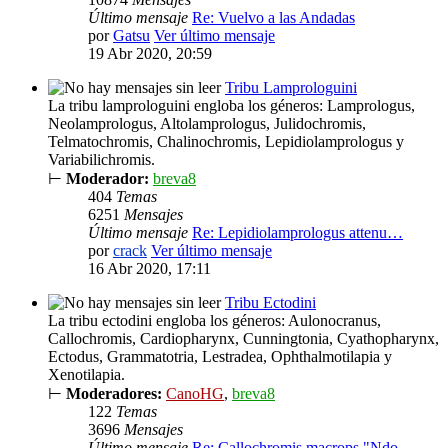
Último mensaje
Re: Vuelvo a las Andadas
por
Gatsu
Ver último mensaje
19 Abr 2020, 20:59
Tribu Lamprologuini
La tribu lamprologuini engloba los géneros: Lamprologus,
Neolamprologus, Altolamprologus, Julidochromis,
Telmatochromis, Chalinochromis, Lepidiolamprologus y
Variabilichromis.
⊢
Moderador:
breva8
404
Temas
6251
Mensajes
Último mensaje
Re: Lepidiolamprologus attenu…
por
crack
Ver último mensaje
16 Abr 2020, 17:11
Tribu Ectodini
La tribu ectodini engloba los géneros: Aulonocranus,
Callochromis, Cardiopharynx, Cunningtonia, Cyathopharynx,
Ectodus, Grammatotria, Lestradea, Ophthalmotilapia y
Xenotilapia.
⊢
Moderadores:
CanoHG
,
breva8
122
Temas
3696
Mensajes
Último mensaje
Re: Callochromis macrops "Ndo…