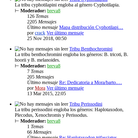
La tribu cyphotilapini engloba al género Cyphotilapia.
⊢
Moderador:
breva8
126
Temas
2205
Mensajes
Último mensaje
Mapa distribución Cyphotilapi…
por
crack
Ver último mensaje
25 Nov 2018, 00:50
Tribu Benthochromini
La tribu benthochromini engloba los géneros: B. tricoti, B.
hoorii y B. melanoides.
⊢
Moderador:
breva8
7
Temas
205
Mensajes
Último mensaje
Re: Dedicatoria a Mora/barto.…
por
Mora
Ver último mensaje
13 Mar 2015, 22:05
Tribu Perissodini
La tribu perissodini engloba los géneros: Haplotaxodon,
Plecodus, Xenochromis y Perissodus.
⊢
Moderador:
breva8
1
Temas
66
Mensajes
Último mensaje
Re: Haplotaxodon trifasciatus…