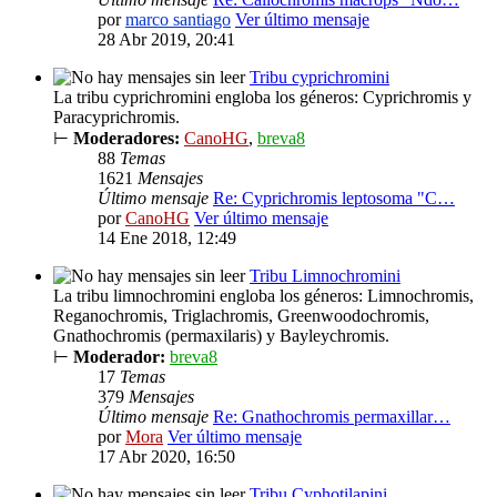
por
marco santiago
Ver último mensaje
28 Abr 2019, 20:41
Tribu cyprichromini
La tribu cyprichromini engloba los géneros: Cyprichromis y
Paracyprichromis.
⊢
Moderadores:
CanoHG
,
breva8
88
Temas
1621
Mensajes
Último mensaje
Re: Cyprichromis leptosoma "C…
por
CanoHG
Ver último mensaje
14 Ene 2018, 12:49
Tribu Limnochromini
La tribu limnochromini engloba los géneros: Limnochromis,
Reganochromis, Triglachromis, Greenwoodochromis,
Gnathochromis (permaxilaris) y Bayleychromis.
⊢
Moderador:
breva8
17
Temas
379
Mensajes
Último mensaje
Re: Gnathochromis permaxillar…
por
Mora
Ver último mensaje
17 Abr 2020, 16:50
Tribu Cyphotilapini