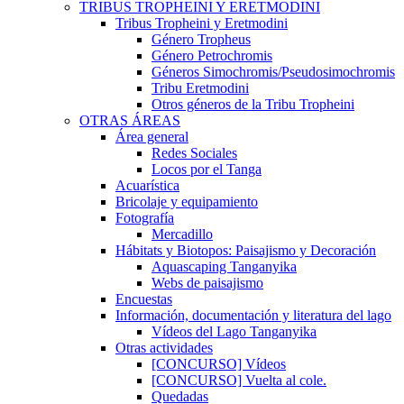
TRIBUS TROPHEINI Y ERETMODINI
Tribus Tropheini y Eretmodini
Género Tropheus
Género Petrochromis
Géneros Simochromis/Pseudosimochromis
Tribu Eretmodini
Otros géneros de la Tribu Tropheini
OTRAS ÁREAS
Área general
Redes Sociales
Locos por el Tanga
Acuarística
Bricolaje y equipamiento
Fotografía
Mercadillo
Hábitats y Biotopos: Paisajismo y Decoración
Aquascaping Tanganyika
Webs de paisajismo
Encuestas
Información, documentación y literatura del lago
Vídeos del Lago Tanganyika
Otras actividades
[CONCURSO] Vídeos
[CONCURSO] Vuelta al cole.
Quedadas