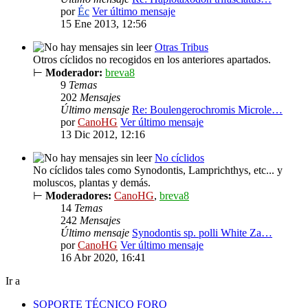
por
Éc
Ver último mensaje
15 Ene 2013, 12:56
Otras Tribus
Otros cíclidos no recogidos en los anteriores apartados.
⊢
Moderador:
breva8
9
Temas
202
Mensajes
Último mensaje
Re: Boulengerochromis Microle…
por
CanoHG
Ver último mensaje
13 Dic 2012, 12:16
No cíclidos
No cíclidos tales como Synodontis, Lamprichthys, etc... y
moluscos, plantas y demás.
⊢
Moderadores:
CanoHG
,
breva8
14
Temas
242
Mensajes
Último mensaje
Synodontis sp. polli White Za…
por
CanoHG
Ver último mensaje
16 Abr 2020, 16:41
Ir a
SOPORTE TÉCNICO FORO