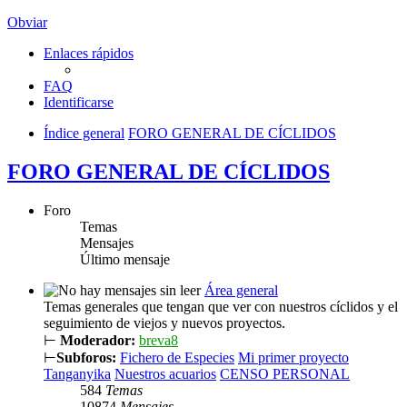
Obviar
Enlaces rápidos
FAQ
Identificarse
Índice general
FORO GENERAL DE CÍCLIDOS
FORO GENERAL DE CÍCLIDOS
Foro
Temas
Mensajes
Último mensaje
Área general
Temas generales que tengan que ver con nuestros cíclidos y el
seguimiento de viejos y nuevos proyectos.
⊢
Moderador:
breva8
⊢
Subforos:
Fichero de Especies
Mi primer proyecto
Tanganyika
Nuestros acuarios
CENSO PERSONAL
584
Temas
10874
Mensajes