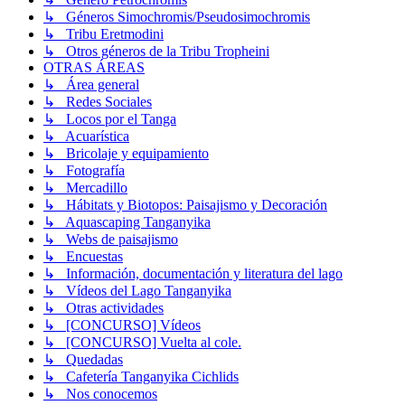
↳ Géneros Simochromis/Pseudosimochromis
↳ Tribu Eretmodini
↳ Otros géneros de la Tribu Tropheini
OTRAS ÁREAS
↳ Área general
↳ Redes Sociales
↳ Locos por el Tanga
↳ Acuarística
↳ Bricolaje y equipamiento
↳ Fotografía
↳ Mercadillo
↳ Hábitats y Biotopos: Paisajismo y Decoración
↳ Aquascaping Tanganyika
↳ Webs de paisajismo
↳ Encuestas
↳ Información, documentación y literatura del lago
↳ Vídeos del Lago Tanganyika
↳ Otras actividades
↳ [CONCURSO] Vídeos
↳ [CONCURSO] Vuelta al cole.
↳ Quedadas
↳ Cafetería Tanganyika Cichlids
↳ Nos conocemos