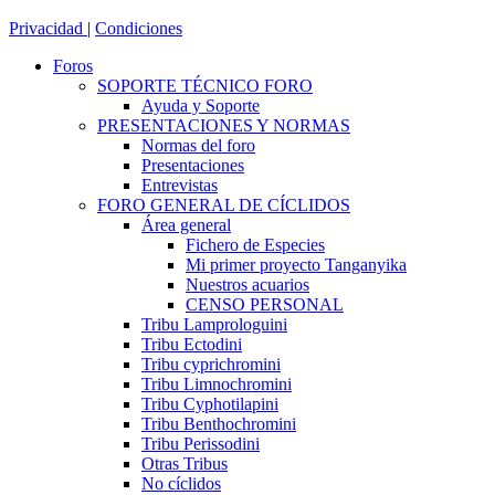
Privacidad
|
Condiciones
Foros
SOPORTE TÉCNICO FORO
Ayuda y Soporte
PRESENTACIONES Y NORMAS
Normas del foro
Presentaciones
Entrevistas
FORO GENERAL DE CÍCLIDOS
Área general
Fichero de Especies
Mi primer proyecto Tanganyika
Nuestros acuarios
CENSO PERSONAL
Tribu Lamprologuini
Tribu Ectodini
Tribu cyprichromini
Tribu Limnochromini
Tribu Cyphotilapini
Tribu Benthochromini
Tribu Perissodini
Otras Tribus
No cíclidos