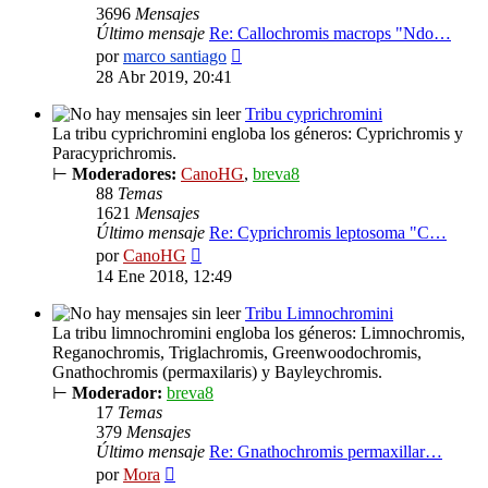
3696
Mensajes
Último mensaje
Re: Callochromis macrops "Ndo…
Ver
por
marco santiago
último
28 Abr 2019, 20:41
mensaje
Tribu cyprichromini
La tribu cyprichromini engloba los géneros: Cyprichromis y
Paracyprichromis.
⊢
Moderadores:
CanoHG
,
breva8
88
Temas
1621
Mensajes
Último mensaje
Re: Cyprichromis leptosoma "C…
Ver
por
CanoHG
último
14 Ene 2018, 12:49
mensaje
Tribu Limnochromini
La tribu limnochromini engloba los géneros: Limnochromis,
Reganochromis, Triglachromis, Greenwoodochromis,
Gnathochromis (permaxilaris) y Bayleychromis.
⊢
Moderador:
breva8
17
Temas
379
Mensajes
Último mensaje
Re: Gnathochromis permaxillar…
Ver
por
Mora