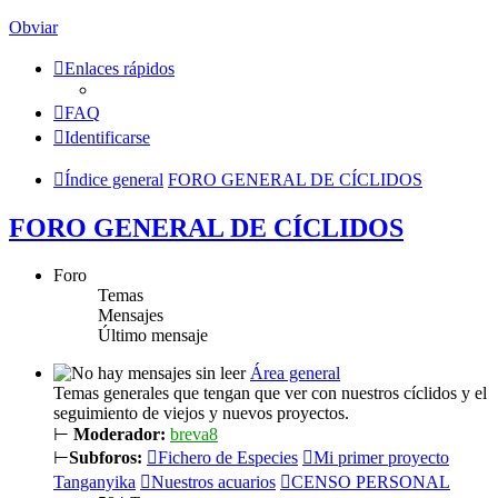
Obviar
Enlaces rápidos
FAQ
Identificarse
Índice general
FORO GENERAL DE CÍCLIDOS
FORO GENERAL DE CÍCLIDOS
Foro
Temas
Mensajes
Último mensaje
Área general
Temas generales que tengan que ver con nuestros cíclidos y el
seguimiento de viejos y nuevos proyectos.
⊢
Moderador:
breva8
⊢
Subforos:
Fichero de Especies
Mi primer proyecto
Tanganyika
Nuestros acuarios
CENSO PERSONAL