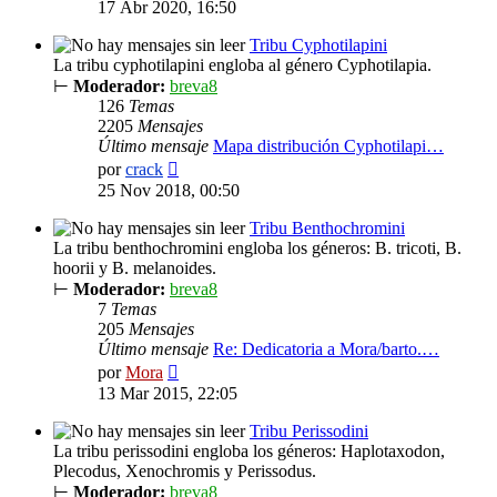
último
17 Abr 2020, 16:50
mensaje
Tribu Cyphotilapini
La tribu cyphotilapini engloba al género Cyphotilapia.
⊢
Moderador:
breva8
126
Temas
2205
Mensajes
Último mensaje
Mapa distribución Cyphotilapi…
Ver
por
crack
último
25 Nov 2018, 00:50
mensaje
Tribu Benthochromini
La tribu benthochromini engloba los géneros: B. tricoti, B.
hoorii y B. melanoides.
⊢
Moderador:
breva8
7
Temas
205
Mensajes
Último mensaje
Re: Dedicatoria a Mora/barto.…
Ver
por
Mora
último
13 Mar 2015, 22:05
mensaje
Tribu Perissodini
La tribu perissodini engloba los géneros: Haplotaxodon,
Plecodus, Xenochromis y Perissodus.
⊢
Moderador:
breva8