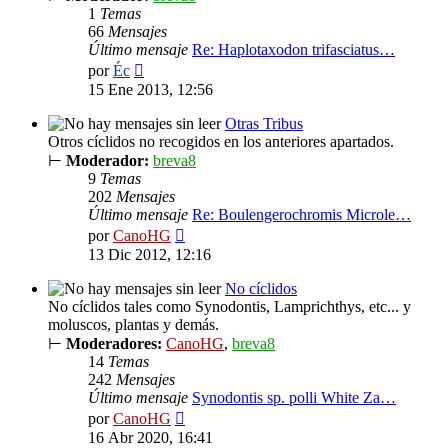
1
Temas
66
Mensajes
Último mensaje
Re: Haplotaxodon trifasciatus…
Ver
por
Éc
último
15 Ene 2013, 12:56
mensaje
Otras Tribus
Otros cíclidos no recogidos en los anteriores apartados.
⊢
Moderador:
breva8
9
Temas
202
Mensajes
Último mensaje
Re: Boulengerochromis Microle…
Ver
por
CanoHG
último
13 Dic 2012, 12:16
mensaje
No cíclidos
No cíclidos tales como Synodontis, Lamprichthys, etc... y
moluscos, plantas y demás.
⊢
Moderadores:
CanoHG
,
breva8
14
Temas
242
Mensajes
Último mensaje
Synodontis sp. polli White Za…
Ver
por
CanoHG
último
16 Abr 2020, 16:41