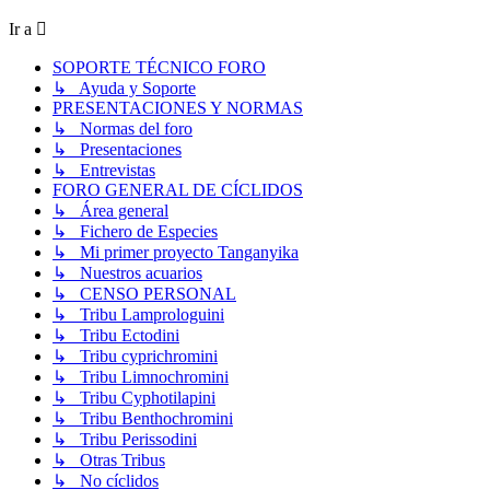
mensaje
Ir a
SOPORTE TÉCNICO FORO
↳ Ayuda y Soporte
PRESENTACIONES Y NORMAS
↳ Normas del foro
↳ Presentaciones
↳ Entrevistas
FORO GENERAL DE CÍCLIDOS
↳ Área general
↳ Fichero de Especies
↳ Mi primer proyecto Tanganyika
↳ Nuestros acuarios
↳ CENSO PERSONAL
↳ Tribu Lamprologuini
↳ Tribu Ectodini
↳ Tribu cyprichromini
↳ Tribu Limnochromini
↳ Tribu Cyphotilapini
↳ Tribu Benthochromini
↳ Tribu Perissodini
↳ Otras Tribus
↳ No cíclidos