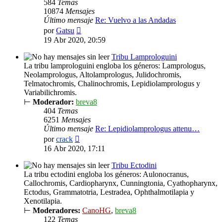
584
Temas
10874
Mensajes
Último mensaje
Re: Vuelvo a las Andadas
Ver
por
Gatsu
último
19 Abr 2020, 20:59
mensaje
Tribu Lamprologuini
La tribu lamprologuini engloba los géneros: Lamprologus,
Neolamprologus, Altolamprologus, Julidochromis,
Telmatochromis, Chalinochromis, Lepidiolamprologus y
Variabilichromis.
⊢
Moderador:
breva8
404
Temas
6251
Mensajes
Último mensaje
Re: Lepidiolamprologus attenu…
Ver
por
crack
último
16 Abr 2020, 17:11
mensaje
Tribu Ectodini
La tribu ectodini engloba los géneros: Aulonocranus,
Callochromis, Cardiopharynx, Cunningtonia, Cyathopharynx,
Ectodus, Grammatotria, Lestradea, Ophthalmotilapia y
Xenotilapia.
⊢
Moderadores:
CanoHG
,
breva8
122
Temas