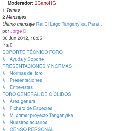
⊢
Moderador:
CanoHG
1
Temas
2
Mensajes
Último mensaje
Re: El Lago Tanganyika. Paraí…
Ver
por
Jorge
último
30 Jun 2012, 18:05
mensaje
Ir a
SOPORTE TÉCNICO FORO
↳ Ayuda y Soporte
PRESENTACIONES Y NORMAS
↳ Normas del foro
↳ Presentaciones
↳ Entrevistas
FORO GENERAL DE CÍCLIDOS
↳ Área general
↳ Fichero de Especies
↳ Mi primer proyecto Tanganyika
↳ Nuestros acuarios
↳ CENSO PERSONAL