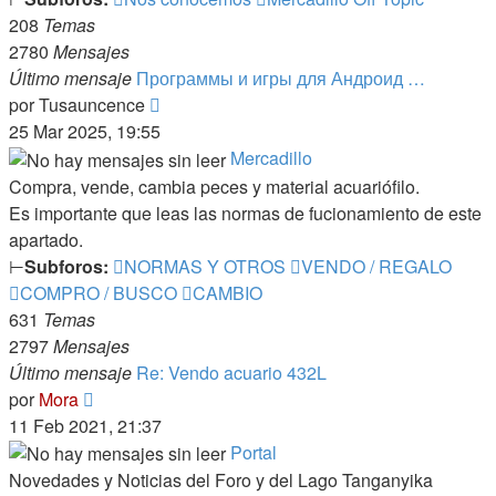
208
Temas
2780
Mensajes
Último mensaje
Программы и игры для Андроид …
Ver
por
Tusauncence
último
25 Mar 2025, 19:55
mensaje
Mercadillo
Compra, vende, cambia peces y material acuariófilo.
Es importante que leas las normas de fucionamiento de este
apartado.
⊢
Subforos:
NORMAS Y OTROS
VENDO / REGALO
COMPRO / BUSCO
CAMBIO
631
Temas
2797
Mensajes
Último mensaje
Re: Vendo acuario 432L
Ver
por
Mora
último
11 Feb 2021, 21:37
mensaje
Portal
Novedades y Noticias del Foro y del Lago Tanganyika