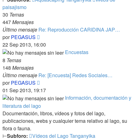
paisajismo
30
Temas
447
Mensajes
Último mensaje
Re: Reproducción CARIDINA JAP…
Ver
por
PEGASUS
último
22 Sep 2013, 16:00
mensaje
Encuestas
8
Temas
148
Mensajes
Último mensaje
Re: [Encuesta] Redes Sociales…
Ver
por
PEGASUS
último
01 Sep 2013, 19:17
mensaje
Información, documentación y
literatura del lago
Documentación, libros, vídeos y fotos del lago,
publicaciones, webs y cualquier tema relativo al lago, su
flora o fauna.
⊢
Subforo:
Vídeos del Lago Tanganyika