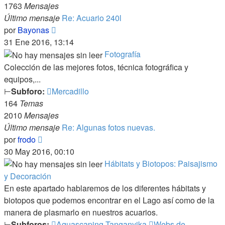
1763
Mensajes
Último mensaje
Re: Acuario 240l
Ver
por
Bayonas
último
31 Ene 2016, 13:14
mensaje
Fotografía
Colección de las mejores fotos, técnica fotográfica y
equipos,...
⊢
Subforo:
Mercadillo
164
Temas
2010
Mensajes
Último mensaje
Re: Algunas fotos nuevas.
Ver
por
frodo
último
30 May 2016, 00:10
mensaje
Hábitats y Biotopos: Paisajismo
y Decoración
En este apartado hablaremos de los diferentes hábitats y
biotopos que podemos encontrar en el Lago así como de la
manera de plasmarlo en nuestros acuarios.
⊢
Subforos:
Aquascaping Tanganyika
Webs de