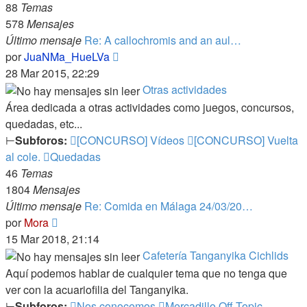
88
Temas
578
Mensajes
Último mensaje
Re: A callochromis and an aul…
Ver
por
JuaNMa_HueLVa
último
28 Mar 2015, 22:29
mensaje
Otras actividades
Área dedicada a otras actividades como juegos, concursos,
quedadas, etc...
⊢
Subforos:
[CONCURSO] Vídeos
[CONCURSO] Vuelta
al cole.
Quedadas
46
Temas
1804
Mensajes
Último mensaje
Re: Comida en Málaga 24/03/20…
Ver
por
Mora
último
15 Mar 2018, 21:14
mensaje
Cafetería Tanganyika Cichlids
Aquí podemos hablar de cualquier tema que no tenga que
ver con la acuariofilia del Tanganyika.
⊢
Subforos:
Nos conocemos
Mercadillo Off Topic