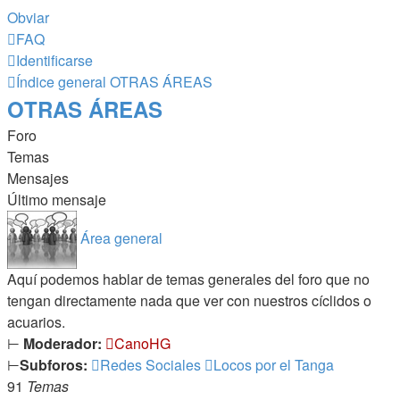
Obviar
FAQ
Identificarse
Índice general
OTRAS ÁREAS
OTRAS ÁREAS
Foro
Temas
Mensajes
Último mensaje
Área general
Aquí podemos hablar de temas generales del foro que no
tengan directamente nada que ver con nuestros cíclidos o
acuarios.
⊢
Moderador:
CanoHG
⊢
Subforos:
Redes Sociales
Locos por el Tanga
91
Temas