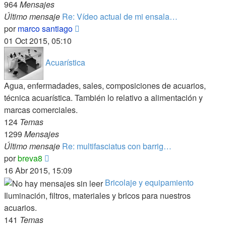
964
Mensajes
Último mensaje
Re: Vídeo actual de mi ensala…
Ver
por
marco santiago
último
01 Oct 2015, 05:10
mensaje
Acuarística
Agua, enfermadades, sales, composiciones de acuarios,
técnica acuarística. También lo relativo a alimentación y
marcas comerciales.
124
Temas
1299
Mensajes
Último mensaje
Re: multifasciatus con barrig…
Ver
por
breva8
último
16 Abr 2015, 15:09
mensaje
Bricolaje y equipamiento
Iluminación, filtros, materiales y bricos para nuestros
acuarios.
141
Temas