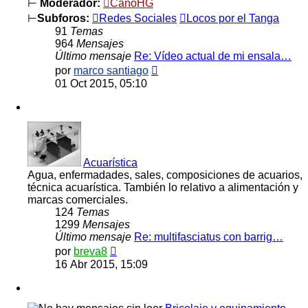
⊢
Moderador:
CanoHG
⊢
Subforos:
Redes Sociales
Locos por el Tanga
91
Temas
964
Mensajes
Último mensaje
Re: Vídeo actual de mi ensala…
Ver
por
marco santiago
último
01 Oct 2015, 05:10
mensaje
Acuarística
Agua, enfermadades, sales, composiciones de acuarios,
técnica acuarística. También lo relativo a alimentación y
marcas comerciales.
124
Temas
1299
Mensajes
Último mensaje
Re: multifasciatus con barrig…
Ver
por
breva8
último
16 Abr 2015, 15:09
mensaje