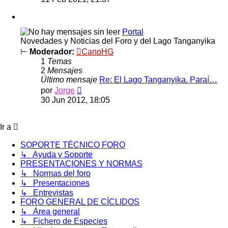
mensaje
Portal
Novedades y Noticias del Foro y del Lago Tanganyika
⊢
Moderador:
CanoHG
1
Temas
2
Mensajes
Último mensaje
Re: El Lago Tanganyika. Paraí…
Ver
por
Jorge
último
30 Jun 2012, 18:05
mensaje
Ir a
SOPORTE TÉCNICO FORO
↳ Ayuda y Soporte
PRESENTACIONES Y NORMAS
↳ Normas del foro
↳ Presentaciones
↳ Entrevistas
FORO GENERAL DE CÍCLIDOS
↳ Área general
↳ Fichero de Especies