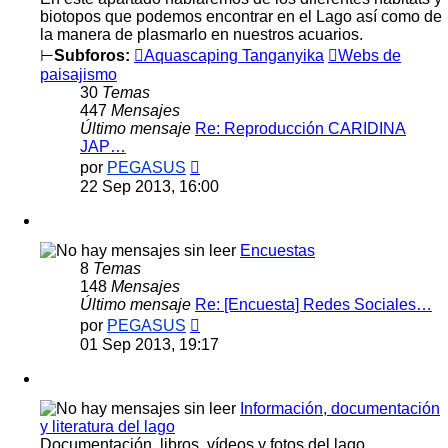
biotopos que podemos encontrar en el Lago así como de
la manera de plasmarlo en nuestros acuarios.
⊢
Subforos:
Aquascaping Tanganyika
Webs de
paisajismo
30
Temas
447
Mensajes
Último mensaje
Re: Reproducción CARIDINA
JAP…
Ver
por
PEGASUS
último
22 Sep 2013, 16:00
mensaje
Encuestas
8
Temas
148
Mensajes
Último mensaje
Re: [Encuesta] Redes Sociales…
Ver
por
PEGASUS
último
01 Sep 2013, 19:17
mensaje
Información, documentación
y literatura del lago
Documentación, libros, vídeos y fotos del lago,