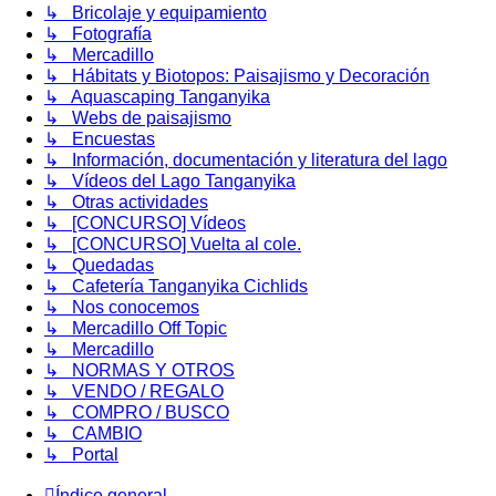
↳ Bricolaje y equipamiento
↳ Fotografía
↳ Mercadillo
↳ Hábitats y Biotopos: Paisajismo y Decoración
↳ Aquascaping Tanganyika
↳ Webs de paisajismo
↳ Encuestas
↳ Información, documentación y literatura del lago
↳ Vídeos del Lago Tanganyika
↳ Otras actividades
↳ [CONCURSO] Vídeos
↳ [CONCURSO] Vuelta al cole.
↳ Quedadas
↳ Cafetería Tanganyika Cichlids
↳ Nos conocemos
↳ Mercadillo Off Topic
↳ Mercadillo
↳ NORMAS Y OTROS
↳ VENDO / REGALO
↳ COMPRO / BUSCO
↳ CAMBIO
↳ Portal
Índice general