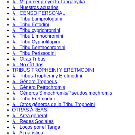
↳ Mi primer proyecto Tanganyika
↳ Nuestros acuarios
↳ CENSO PERSONAL
↳ Tribu Lamprologuini
↳ Tribu Ectodini
↳ Tribu cyprichromini
↳ Tribu Limnochromini
↳ Tribu Cyphotilapini
↳ Tribu Benthochromini
↳ Tribu Perissodini
↳ Otras Tribus
↳ No cíclidos
TRIBUS TROPHEINI Y ERETMODINI
↳ Tribus Tropheini y Eretmodini
↳ Género Tropheus
↳ Género Petrochromis
↳ Géneros Simochromis/Pseudosimochromis
↳ Tribu Eretmodini
↳ Otros géneros de la Tribu Tropheini
OTRAS ÁREAS
↳ Área general
↳ Redes Sociales
↳ Locos por el Tanga
↳ Acuarística