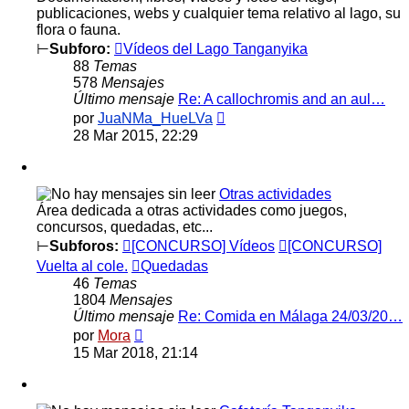
publicaciones, webs y cualquier tema relativo al lago, su
flora o fauna.
⊢
Subforo:
Vídeos del Lago Tanganyika
88
Temas
578
Mensajes
Último mensaje
Re: A callochromis and an aul…
Ver
por
JuaNMa_HueLVa
último
28 Mar 2015, 22:29
mensaje
Otras actividades
Área dedicada a otras actividades como juegos,
concursos, quedadas, etc...
⊢
Subforos:
[CONCURSO] Vídeos
[CONCURSO]
Vuelta al cole.
Quedadas
46
Temas
1804
Mensajes
Último mensaje
Re: Comida en Málaga 24/03/20…
Ver
por
Mora
último
15 Mar 2018, 21:14
mensaje