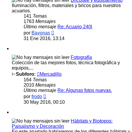
Bricolaje y equipamiento
Iluminación, filtros, materiales y bricos para nuestros
acuarios.
141
Temas
1763
Mensajes
Último mensaje
Re: Acuario 240l
Ver
por
Bayonas
último
31 Ene 2016, 13:14
mensaje
Fotografía
Colección de las mejores fotos, técnica fotográfica y
equipos,...
⊢
Subforo:
Mercadillo
164
Temas
2010
Mensajes
Último mensaje
Re: Algunas fotos nuevas.
Ver
por
frodo
último
30 May 2016, 00:10
mensaje
Hábitats y Biotopos:
Paisajismo y Decoración
En este apartado hablaremos de los diferentes hábitats y