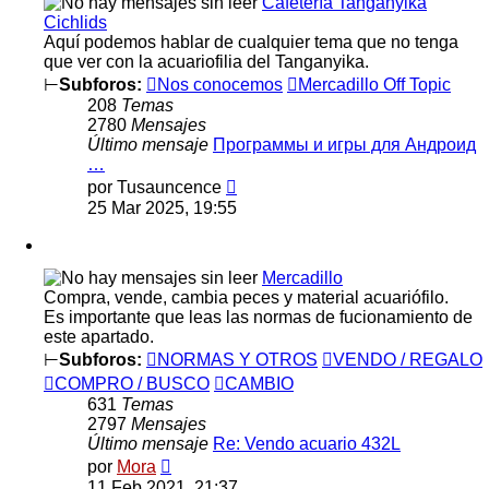
Cafetería Tanganyika
Cichlids
Aquí podemos hablar de cualquier tema que no tenga
que ver con la acuariofilia del Tanganyika.
⊢
Subforos:
Nos conocemos
Mercadillo Off Topic
208
Temas
2780
Mensajes
Último mensaje
Программы и игры для Андроид
…
Ver
por
Tusauncence
último
25 Mar 2025, 19:55
mensaje
Mercadillo
Compra, vende, cambia peces y material acuariófilo.
Es importante que leas las normas de fucionamiento de
este apartado.
⊢
Subforos:
NORMAS Y OTROS
VENDO / REGALO
COMPRO / BUSCO
CAMBIO
631
Temas
2797
Mensajes
Último mensaje
Re: Vendo acuario 432L
Ver
por
Mora
último
11 Feb 2021, 21:37