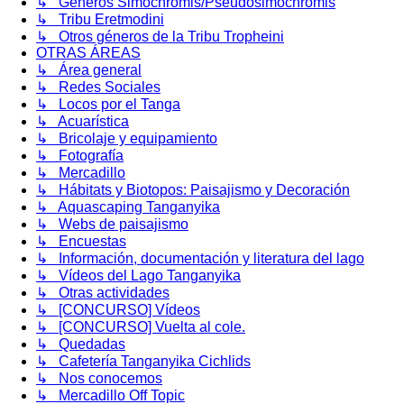
↳ Géneros Simochromis/Pseudosimochromis
↳ Tribu Eretmodini
↳ Otros géneros de la Tribu Tropheini
OTRAS ÁREAS
↳ Área general
↳ Redes Sociales
↳ Locos por el Tanga
↳ Acuarística
↳ Bricolaje y equipamiento
↳ Fotografía
↳ Mercadillo
↳ Hábitats y Biotopos: Paisajismo y Decoración
↳ Aquascaping Tanganyika
↳ Webs de paisajismo
↳ Encuestas
↳ Información, documentación y literatura del lago
↳ Vídeos del Lago Tanganyika
↳ Otras actividades
↳ [CONCURSO] Vídeos
↳ [CONCURSO] Vuelta al cole.
↳ Quedadas
↳ Cafetería Tanganyika Cichlids
↳ Nos conocemos
↳ Mercadillo Off Topic