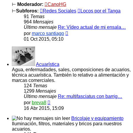
⊢
Moderador:
CanoHG
⊢
Subforos:
Redes Sociales
Locos por el Tanga
91
Temas
964
Mensajes
Último mensaje
Re: Vídeo actual de mi ensala…
Ver
por
marco santiago
último
01 Oct 2015, 05:10
mensaje
Acuarística
Agua, enfermadades, sales, composiciones de acuarios,
técnica acuarística. También lo relativo a alimentación y
marcas comerciales.
124
Temas
1299
Mensajes
Último mensaje
Re: multifasciatus con barrig…
Ver
por
breva8
último
16 Abr 2015, 15:09
mensaje
Bricolaje y equipamiento
Iluminación, filtros, materiales y bricos para nuestros
acuarios.