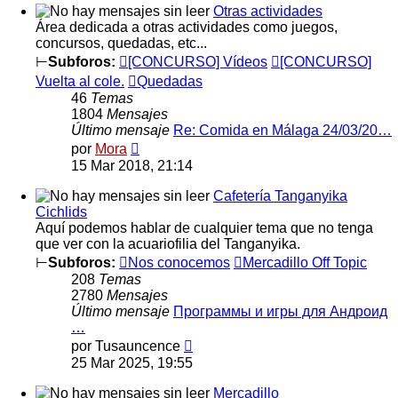
Otras actividades
Área dedicada a otras actividades como juegos,
concursos, quedadas, etc...
⊢
Subforos:
[CONCURSO] Vídeos
[CONCURSO]
Vuelta al cole.
Quedadas
46
Temas
1804
Mensajes
Último mensaje
Re: Comida en Málaga 24/03/20…
Ver
por
Mora
último
15 Mar 2018, 21:14
mensaje
Cafetería Tanganyika
Cichlids
Aquí podemos hablar de cualquier tema que no tenga
que ver con la acuariofilia del Tanganyika.
⊢
Subforos:
Nos conocemos
Mercadillo Off Topic
208
Temas
2780
Mensajes
Último mensaje
Программы и игры для Андроид
…
Ver
por
Tusauncence
último
25 Mar 2025, 19:55
mensaje
Mercadillo