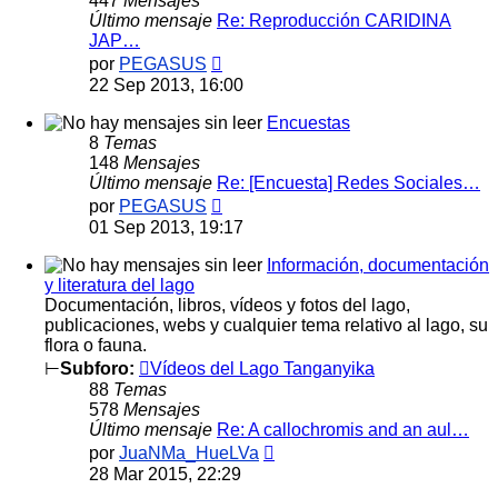
447
Mensajes
Último mensaje
Re: Reproducción CARIDINA
JAP…
Ver
por
PEGASUS
último
22 Sep 2013, 16:00
mensaje
Encuestas
8
Temas
148
Mensajes
Último mensaje
Re: [Encuesta] Redes Sociales…
Ver
por
PEGASUS
último
01 Sep 2013, 19:17
mensaje
Información, documentación
y literatura del lago
Documentación, libros, vídeos y fotos del lago,
publicaciones, webs y cualquier tema relativo al lago, su
flora o fauna.
⊢
Subforo:
Vídeos del Lago Tanganyika
88
Temas
578
Mensajes
Último mensaje
Re: A callochromis and an aul…
Ver
por
JuaNMa_HueLVa
último
28 Mar 2015, 22:29
mensaje