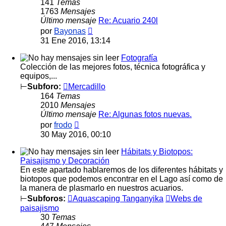
141
Temas
1763
Mensajes
Último mensaje
Re: Acuario 240l
Ver
por
Bayonas
último
31 Ene 2016, 13:14
mensaje
Fotografía
Colección de las mejores fotos, técnica fotográfica y
equipos,...
⊢
Subforo:
Mercadillo
164
Temas
2010
Mensajes
Último mensaje
Re: Algunas fotos nuevas.
Ver
por
frodo
último
30 May 2016, 00:10
mensaje
Hábitats y Biotopos:
Paisajismo y Decoración
En este apartado hablaremos de los diferentes hábitats y
biotopos que podemos encontrar en el Lago así como de
la manera de plasmarlo en nuestros acuarios.
⊢
Subforos:
Aquascaping Tanganyika
Webs de
paisajismo
30
Temas