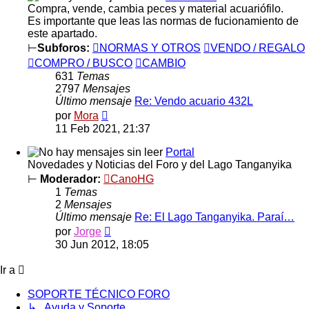
Compra, vende, cambia peces y material acuariófilo.
Es importante que leas las normas de fucionamiento de
este apartado.
⊢
Subforos:
NORMAS Y OTROS
VENDO / REGALO
COMPRO / BUSCO
CAMBIO
631
Temas
2797
Mensajes
Último mensaje
Re: Vendo acuario 432L
Ver
por
Mora
último
11 Feb 2021, 21:37
mensaje
Portal
Novedades y Noticias del Foro y del Lago Tanganyika
⊢
Moderador:
CanoHG
1
Temas
2
Mensajes
Último mensaje
Re: El Lago Tanganyika. Paraí…
Ver
por
Jorge
último
30 Jun 2012, 18:05
mensaje
Ir a
SOPORTE TÉCNICO FORO
↳ Ayuda y Soporte