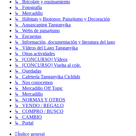
↳ Bricolaje y equipamiento
↳ Fotografía
↳ Mercadillo
↳ Hábitats y Biotopos: Paisajismo y Decoración
↳ Aquascaping Tanganyika
↳ Webs de paisajismo
↳ Encuestas
↳ Información, documentación y literatura del lago
↳ Vídeos del Lago Tanganyika
↳ Otras actividades
↳ [CONCURSO] Vídeos
↳ [CONCURSO] Vuelta al cole.
↳ Quedadas
↳ Cafetería Tanganyika Cichlids
↳ Nos conocemos
↳ Mercadillo Off Topic
↳ Mercadillo
↳ NORMAS Y OTROS
↳ VENDO / REGALO
↳ COMPRO / BUSCO
↳ CAMBIO
↳ Portal
Índice general