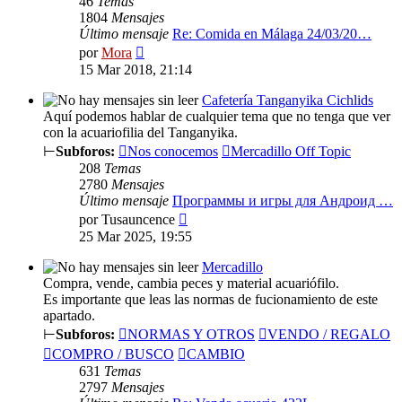
46
Temas
1804
Mensajes
Último mensaje
Re: Comida en Málaga 24/03/20…
Ver
por
Mora
último
15 Mar 2018, 21:14
mensaje
Cafetería Tanganyika Cichlids
Aquí podemos hablar de cualquier tema que no tenga que ver
con la acuariofilia del Tanganyika.
⊢
Subforos:
Nos conocemos
Mercadillo Off Topic
208
Temas
2780
Mensajes
Último mensaje
Программы и игры для Андроид …
Ver
por
Tusauncence
último
25 Mar 2025, 19:55
mensaje
Mercadillo
Compra, vende, cambia peces y material acuariófilo.
Es importante que leas las normas de fucionamiento de este
apartado.
⊢
Subforos:
NORMAS Y OTROS
VENDO / REGALO
COMPRO / BUSCO
CAMBIO
631
Temas
2797
Mensajes