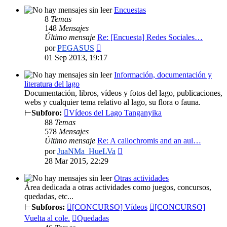
Encuestas
8
Temas
148
Mensajes
Último mensaje
Re: [Encuesta] Redes Sociales…
Ver
por
PEGASUS
último
01 Sep 2013, 19:17
mensaje
Información, documentación y
literatura del lago
Documentación, libros, vídeos y fotos del lago, publicaciones,
webs y cualquier tema relativo al lago, su flora o fauna.
⊢
Subforo:
Vídeos del Lago Tanganyika
88
Temas
578
Mensajes
Último mensaje
Re: A callochromis and an aul…
Ver
por
JuaNMa_HueLVa
último
28 Mar 2015, 22:29
mensaje
Otras actividades
Área dedicada a otras actividades como juegos, concursos,
quedadas, etc...
⊢
Subforos:
[CONCURSO] Vídeos
[CONCURSO]
Vuelta al cole.
Quedadas