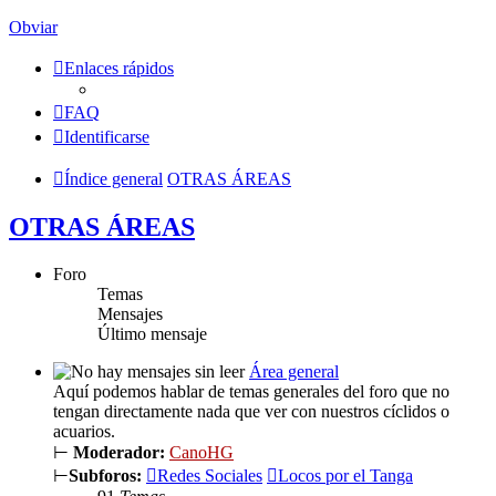
Obviar
Enlaces rápidos
FAQ
Identificarse
Índice general
OTRAS ÁREAS
OTRAS ÁREAS
Foro
Temas
Mensajes
Último mensaje
Área general
Aquí podemos hablar de temas generales del foro que no
tengan directamente nada que ver con nuestros cíclidos o
acuarios.
⊢
Moderador:
CanoHG
⊢
Subforos:
Redes Sociales
Locos por el Tanga