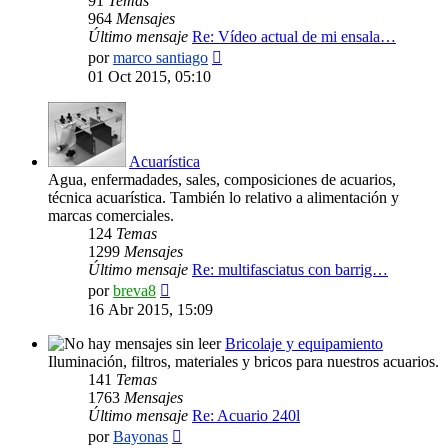
91
Temas
964
Mensajes
Último mensaje
Re: Vídeo actual de mi ensala…
Ver
por
marco santiago
último
01 Oct 2015, 05:10
mensaje
Acuarística
Agua, enfermadades, sales, composiciones de acuarios,
técnica acuarística. También lo relativo a alimentación y
marcas comerciales.
124
Temas
1299
Mensajes
Último mensaje
Re: multifasciatus con barrig…
Ver
por
breva8
último
16 Abr 2015, 15:09
mensaje
Bricolaje y equipamiento
Iluminación, filtros, materiales y bricos para nuestros acuarios.
141
Temas
1763
Mensajes
Último mensaje
Re: Acuario 240l
Ver
por
Bayonas