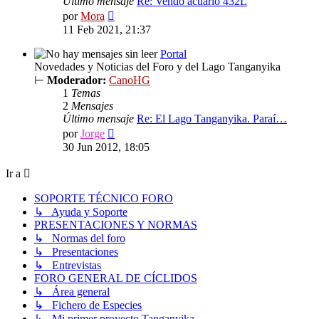
Último mensaje
Re: Vendo acuario 432L
Ver
por
Mora
último
11 Feb 2021, 21:37
mensaje
Portal
Novedades y Noticias del Foro y del Lago Tanganyika
⊢
Moderador:
CanoHG
1
Temas
2
Mensajes
Último mensaje
Re: El Lago Tanganyika. Paraí…
Ver
por
Jorge
último
30 Jun 2012, 18:05
mensaje
Ir a
SOPORTE TÉCNICO FORO
↳ Ayuda y Soporte
PRESENTACIONES Y NORMAS
↳ Normas del foro
↳ Presentaciones
↳ Entrevistas
FORO GENERAL DE CÍCLIDOS
↳ Área general
↳ Fichero de Especies
↳ Mi primer proyecto Tanganyika