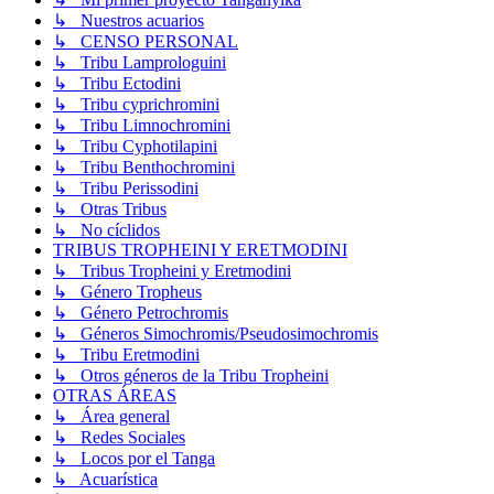
↳ Nuestros acuarios
↳ CENSO PERSONAL
↳ Tribu Lamprologuini
↳ Tribu Ectodini
↳ Tribu cyprichromini
↳ Tribu Limnochromini
↳ Tribu Cyphotilapini
↳ Tribu Benthochromini
↳ Tribu Perissodini
↳ Otras Tribus
↳ No cíclidos
TRIBUS TROPHEINI Y ERETMODINI
↳ Tribus Tropheini y Eretmodini
↳ Género Tropheus
↳ Género Petrochromis
↳ Géneros Simochromis/Pseudosimochromis
↳ Tribu Eretmodini
↳ Otros géneros de la Tribu Tropheini
OTRAS ÁREAS
↳ Área general
↳ Redes Sociales
↳ Locos por el Tanga
↳ Acuarística