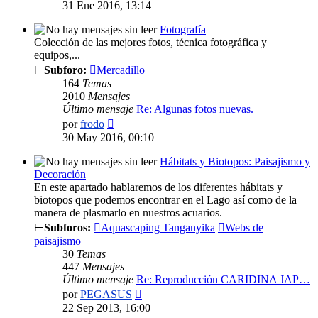
último
31 Ene 2016, 13:14
mensaje
Fotografía
Colección de las mejores fotos, técnica fotográfica y
equipos,...
⊢
Subforo:
Mercadillo
164
Temas
2010
Mensajes
Último mensaje
Re: Algunas fotos nuevas.
Ver
por
frodo
último
30 May 2016, 00:10
mensaje
Hábitats y Biotopos: Paisajismo y
Decoración
En este apartado hablaremos de los diferentes hábitats y
biotopos que podemos encontrar en el Lago así como de la
manera de plasmarlo en nuestros acuarios.
⊢
Subforos:
Aquascaping Tanganyika
Webs de
paisajismo
30
Temas
447
Mensajes
Último mensaje
Re: Reproducción CARIDINA JAP…
Ver
por
PEGASUS
último
22 Sep 2013, 16:00
mensaje