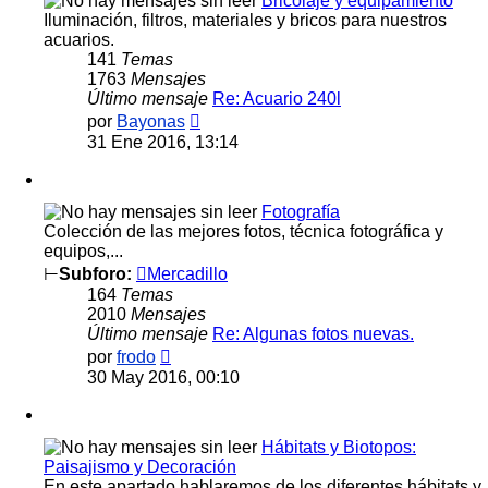
Bricolaje y equipamiento
Iluminación, filtros, materiales y bricos para nuestros
acuarios.
141
Temas
1763
Mensajes
Último mensaje
Re: Acuario 240l
Ver
por
Bayonas
último
31 Ene 2016, 13:14
mensaje
Fotografía
Colección de las mejores fotos, técnica fotográfica y
equipos,...
⊢
Subforo:
Mercadillo
164
Temas
2010
Mensajes
Último mensaje
Re: Algunas fotos nuevas.
Ver
por
frodo
último
30 May 2016, 00:10
mensaje
Hábitats y Biotopos:
Paisajismo y Decoración
En este apartado hablaremos de los diferentes hábitats y