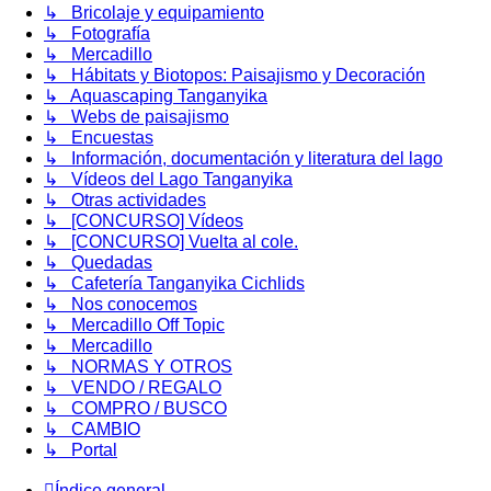
↳ Bricolaje y equipamiento
↳ Fotografía
↳ Mercadillo
↳ Hábitats y Biotopos: Paisajismo y Decoración
↳ Aquascaping Tanganyika
↳ Webs de paisajismo
↳ Encuestas
↳ Información, documentación y literatura del lago
↳ Vídeos del Lago Tanganyika
↳ Otras actividades
↳ [CONCURSO] Vídeos
↳ [CONCURSO] Vuelta al cole.
↳ Quedadas
↳ Cafetería Tanganyika Cichlids
↳ Nos conocemos
↳ Mercadillo Off Topic
↳ Mercadillo
↳ NORMAS Y OTROS
↳ VENDO / REGALO
↳ COMPRO / BUSCO
↳ CAMBIO
↳ Portal
Índice general