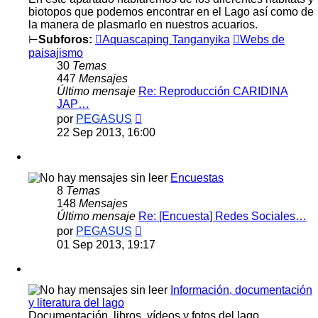
biotopos que podemos encontrar en el Lago así como de
la manera de plasmarlo en nuestros acuarios.
⊢
Subforos:
Aquascaping Tanganyika
Webs de
paisajismo
30
Temas
447
Mensajes
Último mensaje
Re: Reproducción CARIDINA
JAP…
Ver
por
PEGASUS
último
22 Sep 2013, 16:00
mensaje
Encuestas
8
Temas
148
Mensajes
Último mensaje
Re: [Encuesta] Redes Sociales…
Ver
por
PEGASUS
último
01 Sep 2013, 19:17
mensaje
Información, documentación
y literatura del lago
Documentación, libros, vídeos y fotos del lago,