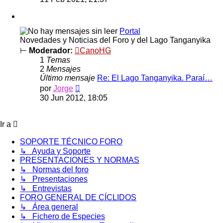
mensaje
Portal
Novedades y Noticias del Foro y del Lago Tanganyika
⊢
Moderador:
CanoHG
1
Temas
2
Mensajes
Último mensaje
Re: El Lago Tanganyika. Paraí…
Ver
por
Jorge
último
30 Jun 2012, 18:05
mensaje
Ir a
SOPORTE TÉCNICO FORO
↳ Ayuda y Soporte
PRESENTACIONES Y NORMAS
↳ Normas del foro
↳ Presentaciones
↳ Entrevistas
FORO GENERAL DE CÍCLIDOS
↳ Área general
↳ Fichero de Especies