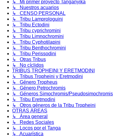
↳ Mi primer proyecto Tanganyika
↳ Nuestros acuarios
↳ CENSO PERSONAL
↳ Tribu Lamprologuini
↳ Tribu Ectodini
↳ Tribu cyprichromini
↳ Tribu Limnochromini
↳ Tribu Cyphotilapini
↳ Tribu Benthochromini
↳ Tribu Perissodini
↳ Otras Tribus
↳ No cíclidos
TRIBUS TROPHEINI Y ERETMODINI
↳ Tribus Tropheini y Eretmodini
↳ Género Tropheus
↳ Género Petrochromis
↳ Géneros Simochromis/Pseudosimochromis
↳ Tribu Eretmodini
↳ Otros géneros de la Tribu Tropheini
OTRAS ÁREAS
↳ Área general
↳ Redes Sociales
↳ Locos por el Tanga
↳ Acuarística