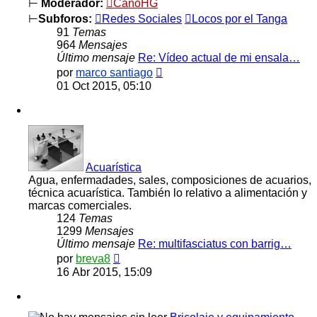
⊢
Moderador:
CanoHG
⊢
Subforos:
Redes Sociales
Locos por el Tanga
91
Temas
964
Mensajes
Último mensaje
Re: Vídeo actual de mi ensala…
Ver
por
marco santiago
último
01 Oct 2015, 05:10
mensaje
Acuarística
Agua, enfermadades, sales, composiciones de acuarios,
técnica acuarística. También lo relativo a alimentación y
marcas comerciales.
124
Temas
1299
Mensajes
Último mensaje
Re: multifasciatus con barrig…
Ver
por
breva8
último
16 Abr 2015, 15:09
mensaje