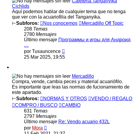
Cafetería Tanganyika
Cichlids
Aquí podemos hablar de cualquier tema que no tenga
que ver con la acuariofilia del Tanganyika.
⊢
Subforos:
Nos conocemos
Mercadillo Off Topic
208
Temas
2780
Mensajes
Último mensaje
Программы и игры для Андроид
…
Ver
por
Tusauncence
último
25 Mar 2025, 19:55
mensaje
Mercadillo
Compra, vende, cambia peces y material acuariófilo.
Es importante que leas las normas de fucionamiento de
este apartado.
⊢
Subforos:
NORMAS Y OTROS
VENDO / REGALO
COMPRO / BUSCO
CAMBIO
631
Temas
2797
Mensajes
Último mensaje
Re: Vendo acuario 432L
Ver
por
Mora
último
11 Feb 2021, 21:37