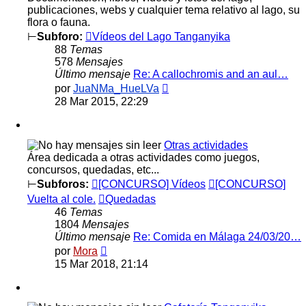
publicaciones, webs y cualquier tema relativo al lago, su
flora o fauna.
⊢
Subforo:
Vídeos del Lago Tanganyika
88
Temas
578
Mensajes
Último mensaje
Re: A callochromis and an aul…
Ver
por
JuaNMa_HueLVa
último
28 Mar 2015, 22:29
mensaje
Otras actividades
Área dedicada a otras actividades como juegos,
concursos, quedadas, etc...
⊢
Subforos:
[CONCURSO] Vídeos
[CONCURSO]
Vuelta al cole.
Quedadas
46
Temas
1804
Mensajes
Último mensaje
Re: Comida en Málaga 24/03/20…
Ver
por
Mora
último
15 Mar 2018, 21:14
mensaje