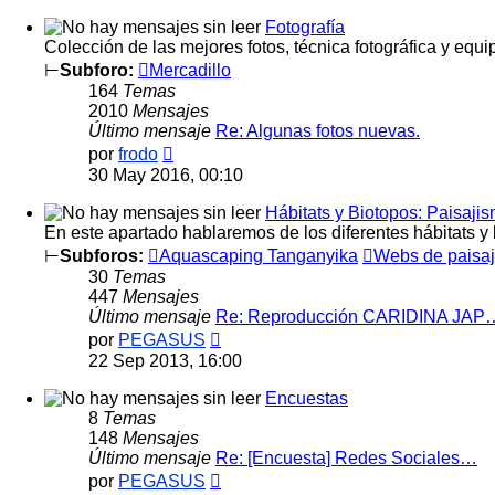
mensaje
Fotografía
Colección de las mejores fotos, técnica fotográfica y equip
⊢
Subforo:
Mercadillo
164
Temas
2010
Mensajes
Último mensaje
Re: Algunas fotos nuevas.
Ver
por
frodo
último
30 May 2016, 00:10
mensaje
Hábitats y Biotopos: Paisaji
En este apartado hablaremos de los diferentes hábitats 
⊢
Subforos:
Aquascaping Tanganyika
Webs de paisa
30
Temas
447
Mensajes
Último mensaje
Re: Reproducción CARIDINA JAP
Ver
por
PEGASUS
último
22 Sep 2013, 16:00
mensaje
Encuestas
8
Temas
148
Mensajes
Último mensaje
Re: [Encuesta] Redes Sociales…
Ver
por
PEGASUS