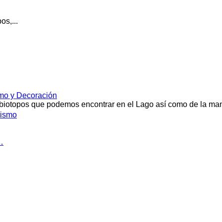
os,...
smo y Decoración
y biotopos que podemos encontrar en el Lago así como de la ma
jismo
…