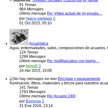
⊢
Subforos:
Redes Sociales
Locos por el Tanga
91
Temas
964
Mensajes
Último mensaje
Re: Vídeo actual de mi ensala…
Ver
por
marco santiago
último
01 Oct 2015, 05:10
mensaje
Acuarística
Agua, enfermadades, sales, composiciones de acuarios, té
124
Temas
1299
Mensajes
Último mensaje
Re: multifasciatus con barrig…
Ver
por
breva8
último
16 Abr 2015, 15:09
mensaje
Bricolaje y equipamiento
Iluminación, filtros, materiales y bricos para nuestros acua
141
Temas
1763
Mensajes
Último mensaje
Re: Acuario 240l
Ver
por
Bayonas
último
31 Ene 2016, 13:14