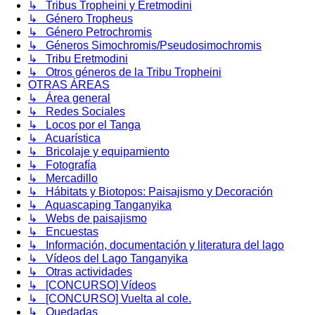
↳ Tribus Tropheini y Eretmodini
↳ Género Tropheus
↳ Género Petrochromis
↳ Géneros Simochromis/Pseudosimochromis
↳ Tribu Eretmodini
↳ Otros géneros de la Tribu Tropheini
OTRAS ÁREAS
↳ Área general
↳ Redes Sociales
↳ Locos por el Tanga
↳ Acuarística
↳ Bricolaje y equipamiento
↳ Fotografía
↳ Mercadillo
↳ Hábitats y Biotopos: Paisajismo y Decoración
↳ Aquascaping Tanganyika
↳ Webs de paisajismo
↳ Encuestas
↳ Información, documentación y literatura del lago
↳ Vídeos del Lago Tanganyika
↳ Otras actividades
↳ [CONCURSO] Vídeos
↳ [CONCURSO] Vuelta al cole.
↳ Quedadas