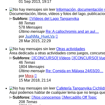
último
01 Sep 2013, 19:17
mensaje
Información, documentación y 
Documentación, libros, vídeos y fotos del lago, publicacion
⊢
Subforo:
Vídeos del Lago Tanganyika
88
Temas
578
Mensajes
Último mensaje
Re: A callochromis and an aul…
Ver
por
JuaNMa_HueLVa
último
28 Mar 2015, 22:29
mensaje
Otras actividades
Área dedicada a otras actividades como juegos, concursos
⊢
Subforos:
[CONCURSO] Vídeos
[CONCURSO] Vuelt
46
Temas
1804
Mensajes
Último mensaje
Re: Comida en Málaga 24/03/20…
Ver
por
Mora
último
15 Mar 2018, 21:14
mensaje
Cafetería Tanganyika Cichlid
Aquí podemos hablar de cualquier tema que no tenga que v
⊢
Subforos:
Nos conocemos
Mercadillo Off Topic
208
Temas