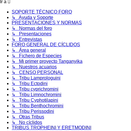
Ir a
SOPORTE TÉCNICO FORO
↳ Ayuda y Soporte
PRESENTACIONES Y NORMAS
↳ Normas del foro
↳ Presentaciones
↳ Entrevistas
FORO GENERAL DE CÍCLIDOS
↳ Área general
↳ Fichero de Especies
↳ Mi primer proyecto Tanganyika
↳ Nuestros acuarios
↳ CENSO PERSONAL
↳ Tribu Lamprologuini
↳ Tribu Ectodini
↳ Tribu cyprichromini
↳ Tribu Limnochromini
↳ Tribu Cyphotilapini
↳ Tribu Benthochromini
↳ Tribu Perissodini
↳ Otras Tribus
↳ No cíclidos
TRIBUS TROPHEINI Y ERETMODINI