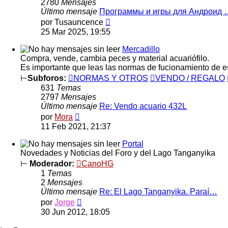
2780
Mensajes
Último mensaje
Программы и игры для Андроид 
Ver
por
Tusauncence
último
25 Mar 2025, 19:55
mensaje
Mercadillo
Compra, vende, cambia peces y material acuariófilo.
Es importante que leas las normas de fucionamiento de e
⊢
Subforos:
NORMAS Y OTROS
VENDO / REGALO
631
Temas
2797
Mensajes
Último mensaje
Re: Vendo acuario 432L
Ver
por
Mora
último
11 Feb 2021, 21:37
mensaje
Portal
Novedades y Noticias del Foro y del Lago Tanganyika
⊢
Moderador:
CanoHG
1
Temas
2
Mensajes
Último mensaje
Re: El Lago Tanganyika. Paraí…
Ver
por
Jorge
último
30 Jun 2012, 18:05
mensaje