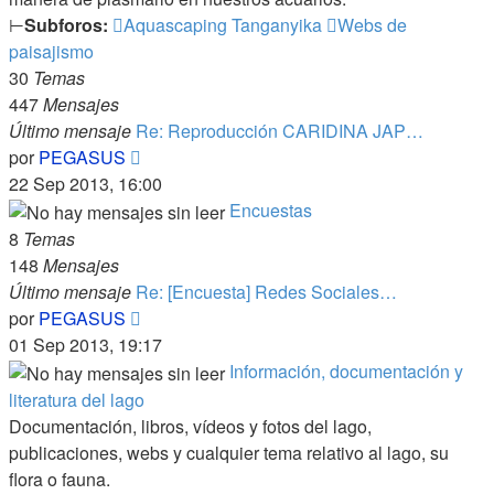
⊢
Subforos:
Aquascaping Tanganyika
Webs de
paisajismo
30
Temas
447
Mensajes
Último mensaje
Re: Reproducción CARIDINA JAP…
Ver
por
PEGASUS
último
22 Sep 2013, 16:00
mensaje
Encuestas
8
Temas
148
Mensajes
Último mensaje
Re: [Encuesta] Redes Sociales…
Ver
por
PEGASUS
último
01 Sep 2013, 19:17
mensaje
Información, documentación y
literatura del lago
Documentación, libros, vídeos y fotos del lago,
publicaciones, webs y cualquier tema relativo al lago, su
flora o fauna.