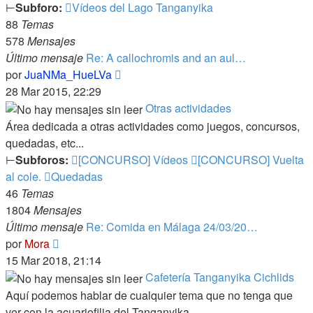
⊢
Subforo:
Vídeos del Lago Tanganyika
88
Temas
578
Mensajes
Último mensaje
Re: A callochromis and an aul…
Ver
por
JuaNMa_HueLVa
último
28 Mar 2015, 22:29
mensaje
Otras actividades
Área dedicada a otras actividades como juegos, concursos,
quedadas, etc...
⊢
Subforos:
[CONCURSO] Vídeos
[CONCURSO] Vuelta
al cole.
Quedadas
46
Temas
1804
Mensajes
Último mensaje
Re: Comida en Málaga 24/03/20…
Ver
por
Mora
último
15 Mar 2018, 21:14
mensaje
Cafetería Tanganyika Cichlids
Aquí podemos hablar de cualquier tema que no tenga que
ver con la acuariofilia del Tanganyika.