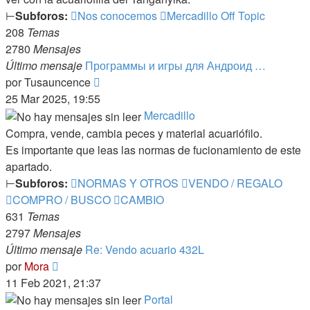
⊢
Subforos:
Nos conocemos
Mercadillo Off Topic
208
Temas
2780
Mensajes
Último mensaje
Программы и игры для Андроид …
Ver
por
Tusauncence
último
25 Mar 2025, 19:55
mensaje
Mercadillo
Compra, vende, cambia peces y material acuariófilo.
Es importante que leas las normas de fucionamiento de este
apartado.
⊢
Subforos:
NORMAS Y OTROS
VENDO / REGALO
COMPRO / BUSCO
CAMBIO
631
Temas
2797
Mensajes
Último mensaje
Re: Vendo acuario 432L
Ver
por
Mora
último
11 Feb 2021, 21:37
mensaje
Portal