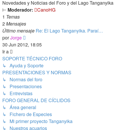
Novedades y Noticias del Foro y del Lago Tanganyika
⊢
Moderador:
CanoHG
1
Temas
2
Mensajes
Último mensaje
Re: El Lago Tanganyika. Paraí…
Ver
por
Jorge
último
30 Jun 2012, 18:05
mensaje
Ir a
SOPORTE TÉCNICO FORO
↳ Ayuda y Soporte
PRESENTACIONES Y NORMAS
↳ Normas del foro
↳ Presentaciones
↳ Entrevistas
FORO GENERAL DE CÍCLIDOS
↳ Área general
↳ Fichero de Especies
↳ Mi primer proyecto Tanganyika
↳ Nuestros acuarios