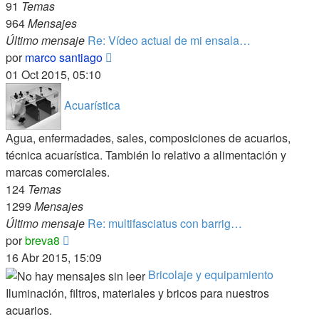
91
Temas
964
Mensajes
Último mensaje
Re: Vídeo actual de mi ensala…
Ver
por
marco santiago
último
01 Oct 2015, 05:10
mensaje
Acuarística
Agua, enfermadades, sales, composiciones de acuarios,
técnica acuarística. También lo relativo a alimentación y
marcas comerciales.
124
Temas
1299
Mensajes
Último mensaje
Re: multifasciatus con barrig…
Ver
por
breva8
último
16 Abr 2015, 15:09
mensaje
Bricolaje y equipamiento
Iluminación, filtros, materiales y bricos para nuestros
acuarios.