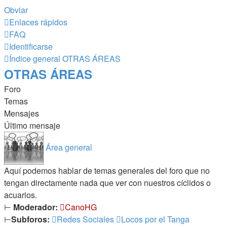
Obviar
Enlaces rápidos
FAQ
Identificarse
Índice general
OTRAS ÁREAS
OTRAS ÁREAS
Foro
Temas
Mensajes
Último mensaje
Área general
Aquí podemos hablar de temas generales del foro que no
tengan directamente nada que ver con nuestros cíclidos o
acuarios.
⊢
Moderador:
CanoHG
⊢
Subforos:
Redes Sociales
Locos por el Tanga