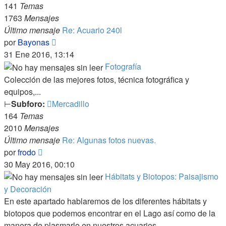
141
Temas
1763
Mensajes
Último mensaje
Re: Acuario 240l
Ver
por
Bayonas
último
31 Ene 2016, 13:14
mensaje
Fotografía
Colección de las mejores fotos, técnica fotográfica y
equipos,...
⊢
Subforo:
Mercadillo
164
Temas
2010
Mensajes
Último mensaje
Re: Algunas fotos nuevas.
Ver
por
frodo
último
30 May 2016, 00:10
mensaje
Hábitats y Biotopos: Paisajismo
y Decoración
En este apartado hablaremos de los diferentes hábitats y
biotopos que podemos encontrar en el Lago así como de la
manera de plasmarlo en nuestros acuarios.