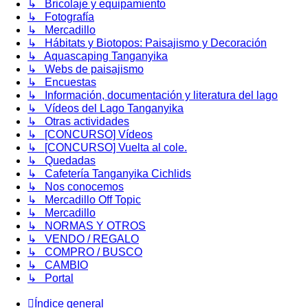
↳ Bricolaje y equipamiento
↳ Fotografía
↳ Mercadillo
↳ Hábitats y Biotopos: Paisajismo y Decoración
↳ Aquascaping Tanganyika
↳ Webs de paisajismo
↳ Encuestas
↳ Información, documentación y literatura del lago
↳ Vídeos del Lago Tanganyika
↳ Otras actividades
↳ [CONCURSO] Vídeos
↳ [CONCURSO] Vuelta al cole.
↳ Quedadas
↳ Cafetería Tanganyika Cichlids
↳ Nos conocemos
↳ Mercadillo Off Topic
↳ Mercadillo
↳ NORMAS Y OTROS
↳ VENDO / REGALO
↳ COMPRO / BUSCO
↳ CAMBIO
↳ Portal
Índice general