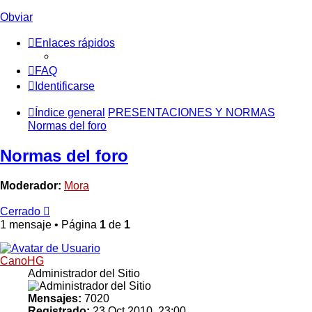
Obviar
Enlaces rápidos
FAQ
Identificarse
Índice general
PRESENTACIONES Y NORMAS
Normas del foro
Normas del foro
Moderador:
Mora
Cerrado
1 mensaje • Página
1
de
1
CanoHG
Administrador del Sitio
Mensajes:
7020
Registrado:
23 Oct 2010, 23:00