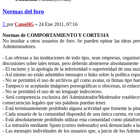
Normas del foro
Mensaje
por
CanoHG
»
24 Ene 2011, 07:16
Normas de COMPORTAMIENTO Y CORTESIA
No insultar a otros usuarios de foro. Se pueden opinar las ideas p
Administradores.
- Las ofensas a las instituciones de todo tipo, sean empresas, organism
discusiones sobre tales temas, pero deberán abstenerse absolutamente d
- El racismo y la apología de la inferioridad o superioridad de una ra
- Así mismo no están admitidos mensajes o links sobre la política espa
- No se permitirá el uso de archivos gif como avatar, ni firmas tipo 
- Tampoco se aceptarán imágenes pornográficas u obscenas, ni enlaces a
- No se permitirá el uso de un lenguaje indecoroso.
- Será competencia exclusiva del Administrador/Moderador establecer 
consecuencias legales que sus palabras puedan tener.
- Está terminantemente prohibido alguna actividad que fomente la pira
- Cada usuario de la comunidad dispondrá de una única cuenta, en caso
- Está absolutamente prohibido utilizar esta comunidad como plataform
- La intrusión mediante Spam (correo indeseado) será denunciado a la
- Las mensajes individuales de los usuarios que, a juicio de los Admin