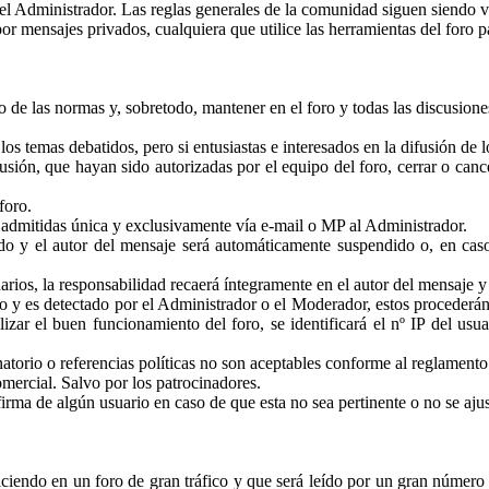
el Administrador. Las reglas generales de la comunidad siguen siendo vá
por mensajes privados, cualquiera que utilice las herramientas del foro pa
 de las normas y, sobretodo, mantener en el foro y todas las discusion
os temas debatidos, pero si entusiastas e interesados en la difusión de
cusión, que hayan sido autorizadas por el equipo del foro, cerrar o can
foro.
n admitidas única y exclusivamente vía e-mail o MP al Administrador.
o y el autor del mensaje será automáticamente suspendido o, en caso
uarios, la responsabilidad recaerá íntegramente en el autor del mensaje y
vo y es detectado por el Administrador o el Moderador, estos procederán
lizar el buen funcionamiento del foro, se identificará el nº IP del us
natorio o referencias políticas no son aceptables conforme al reglamento 
omercial. Salvo por los patrocinadores.
firma de algún usuario en caso de que esta no sea pertinente o no se aju
ciendo en un foro de gran tráfico y que será leído por un gran número 