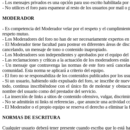
- Los mensajes privados es una opción para uso escrito habilitada por 
- No utilices el foro para espamear al resto de los usuarios por mail o 
MODERADOR
- Es competencia del Moderador velar por el respeto y el cumplimiento
respeto mutuo.
- Los Moderadores del foro no han de ser necesariamente expertos en l
- El Moderador tiene facultad para postear en diferentes áreas de dis
cancelando, un mensaje de tono o contenido inapropiado.
- Los Moderadores son independientes y aprobados por el equipo del 
- Las reclamaciones y críticas a la actuación de los moderadores está
- Un mensaje que contravenga las normas de este foro será cancelad
comunidad. Esta norma se aplicará a criterio del equipo.
- El foro no se responsabiliza de los contenidos publicados por los us
- Si un usuario, habiendo sido expulsado del foro, se inscribe de nue
todo, continua inscribiéndose con el único fin de molestar y obstacu
nombre del usuario como del prestador del servicio.
- La inserción de links a sitios de contenido ofensivo, vulgar, discrimi
- No se admitirán ni links ni referencias , que anuncie una actividad c
- El Moderador o el propio equipo se reserva el derecho a eliminar la 
NORMAS DE ESCRITURA
Cualquier usuario deberá tener presente cuando escriba que lo está ha