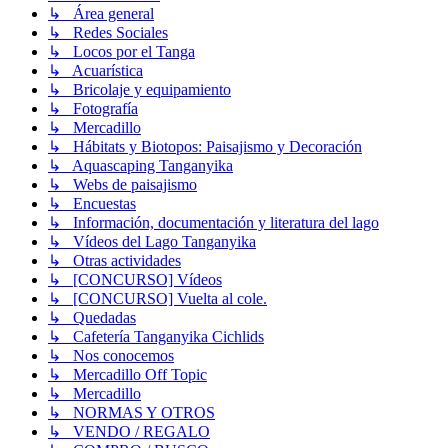
↳ Área general
↳ Redes Sociales
↳ Locos por el Tanga
↳ Acuarística
↳ Bricolaje y equipamiento
↳ Fotografía
↳ Mercadillo
↳ Hábitats y Biotopos: Paisajismo y Decoración
↳ Aquascaping Tanganyika
↳ Webs de paisajismo
↳ Encuestas
↳ Información, documentación y literatura del lago
↳ Vídeos del Lago Tanganyika
↳ Otras actividades
↳ [CONCURSO] Vídeos
↳ [CONCURSO] Vuelta al cole.
↳ Quedadas
↳ Cafetería Tanganyika Cichlids
↳ Nos conocemos
↳ Mercadillo Off Topic
↳ Mercadillo
↳ NORMAS Y OTROS
↳ VENDO / REGALO