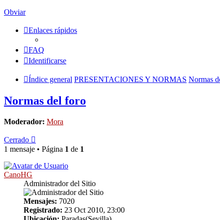
Obviar
Enlaces rápidos
FAQ
Identificarse
Índice general
PRESENTACIONES Y NORMAS
Normas de
Normas del foro
Moderador:
Mora
Cerrado
1 mensaje • Página
1
de
1
CanoHG
Administrador del Sitio
Mensajes:
7020
Registrado:
23 Oct 2010, 23:00
Ubicación:
Paradas(Sevilla)