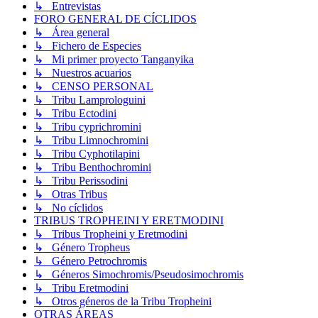
↳ Entrevistas
FORO GENERAL DE CÍCLIDOS
↳ Área general
↳ Fichero de Especies
↳ Mi primer proyecto Tanganyika
↳ Nuestros acuarios
↳ CENSO PERSONAL
↳ Tribu Lamprologuini
↳ Tribu Ectodini
↳ Tribu cyprichromini
↳ Tribu Limnochromini
↳ Tribu Cyphotilapini
↳ Tribu Benthochromini
↳ Tribu Perissodini
↳ Otras Tribus
↳ No cíclidos
TRIBUS TROPHEINI Y ERETMODINI
↳ Tribus Tropheini y Eretmodini
↳ Género Tropheus
↳ Género Petrochromis
↳ Géneros Simochromis/Pseudosimochromis
↳ Tribu Eretmodini
↳ Otros géneros de la Tribu Tropheini
OTRAS ÁREAS