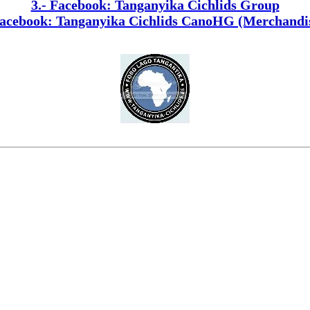
3.- Facebook: Tanganyika Cichlids Group
Facebook: Tanganyika Cichlids CanoHG (Merchandi