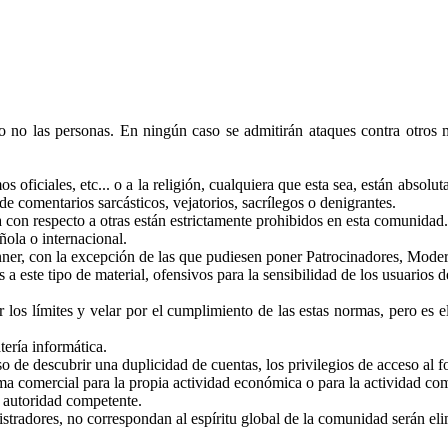
ero no las personas. En ningún caso se admitirán ataques contra otros
os oficiales, etc... o a la religión, cualquiera que esta sea, están absol
e comentarios sarcásticos, vejatorios, sacrílegos o denigrantes.
za con respecto a otras están estrictamente prohibidos en esta comunidad.
ñola o internacional.
banner, con la excepción de las que pudiesen poner Patrocinadores, Mod
 este tipo de material, ofensivos para la sensibilidad de los usuarios 
los límites y velar por el cumplimiento de las estas normas, pero es e
tería informática.
 de descubrir una duplicidad de cuentas, los privilegios de acceso al f
a comercial para la propia actividad económica o para la actividad com
 autoridad competente.
istradores, no correspondan al espíritu global de la comunidad serán el