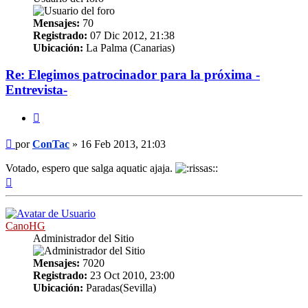
Mensajes:
70
Registrado:
07 Dic 2012, 21:38
Ubicación:
La Palma (Canarias)
Re: Elegimos patrocinador para la próxima -
Entrevista-
Citar
Mensaje
por
ConTac
»
16 Feb 2013, 21:03
Votado, espero que salga aquatic ajaja.
Arriba
CanoHG
Administrador del Sitio
Mensajes:
7020
Registrado:
23 Oct 2010, 23:00
Ubicación:
Paradas(Sevilla)