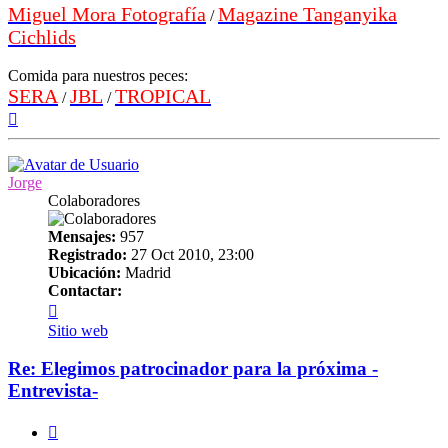
Miguel Mora Fotografía
Magazine Tanganyika
/
Cichlids
Comida para nuestros peces:
SERA
JBL
TROPICAL
/
/
Arriba
Jorge
Colaboradores
Mensajes:
957
Registrado:
27 Oct 2010, 23:00
Ubicación:
Madrid
Contactar:
Contactar
Jorge
Sitio web
Re: Elegimos patrocinador para la próxima -
Entrevista-
Citar