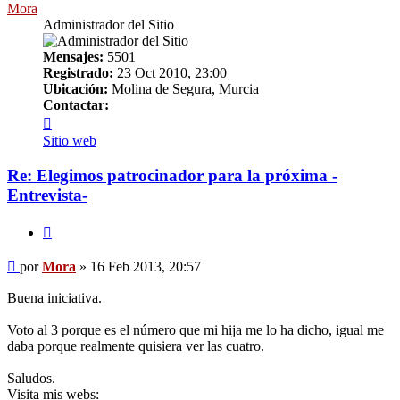
Mora
Administrador del Sitio
Mensajes:
5501
Registrado:
23 Oct 2010, 23:00
Ubicación:
Molina de Segura, Murcia
Contactar:
Contactar
Mora
Sitio web
Re: Elegimos patrocinador para la próxima -
Entrevista-
Citar
Mensaje
por
Mora
»
16 Feb 2013, 20:57
Buena iniciativa.
Voto al 3 porque es el número que mi hija me lo ha dicho, igual me
daba porque realmente quisiera ver las cuatro.
Saludos.
Visita mis webs: