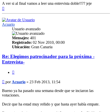
A ver si al final vamos a leer una entrevista doble!!?? jeje
Arriba
Acuario
Usuario avanzado
Mensajes:
401
Registrado:
02 Nov 2010, 00:00
Ubicación:
Gran Canaria
Re: Elegimos patrocinador para la próxima -
Entrevista-
Citar
Mensaje
por
Acuario
»
23 Feb 2013, 11:54
Bueno ya ha pasado una semana desde que se inciaron las
votaciones.
Decir que ha estad muy reñido y que hasta ayer había empate.