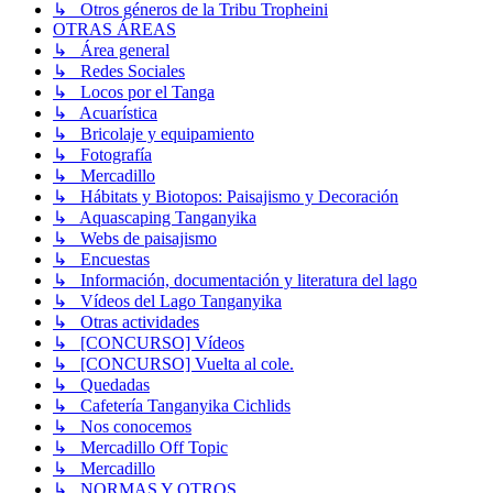
↳ Otros géneros de la Tribu Tropheini
OTRAS ÁREAS
↳ Área general
↳ Redes Sociales
↳ Locos por el Tanga
↳ Acuarística
↳ Bricolaje y equipamiento
↳ Fotografía
↳ Mercadillo
↳ Hábitats y Biotopos: Paisajismo y Decoración
↳ Aquascaping Tanganyika
↳ Webs de paisajismo
↳ Encuestas
↳ Información, documentación y literatura del lago
↳ Vídeos del Lago Tanganyika
↳ Otras actividades
↳ [CONCURSO] Vídeos
↳ [CONCURSO] Vuelta al cole.
↳ Quedadas
↳ Cafetería Tanganyika Cichlids
↳ Nos conocemos
↳ Mercadillo Off Topic
↳ Mercadillo
↳ NORMAS Y OTROS