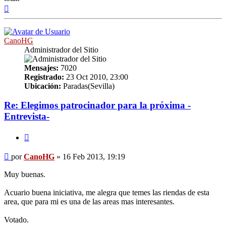
Arriba
CanoHG
Administrador del Sitio
Mensajes:
7020
Registrado:
23 Oct 2010, 23:00
Ubicación:
Paradas(Sevilla)
Re: Elegimos patrocinador para la próxima -
Entrevista-
Citar
Mensaje
por
CanoHG
»
16 Feb 2013, 19:19
Muy buenas.
Acuario buena iniciativa, me alegra que temes las riendas de esta
area, que para mi es una de las areas mas interesantes.
Votado.