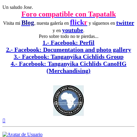
Un saludo Jose.
Foro compatible con Tapatalk
flick
r
Blog
twitter
Visita mi
, nuesta galería en
y síguenos en
youtube
y en
.
Pero sobre todo no te pierdas...
1.- Facebook: Perfil
2.- Facebook: Documentation and photo gallery
3.- Facebook: Tanganyika Cichlids Group
4.- Facebook: Tanganyika Cichlids CanoHG
(Merchandising)
Arriba