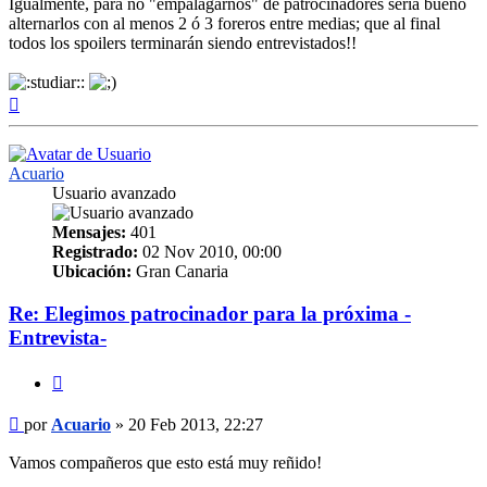
Igualmente, para no "empalagarnos" de patrocinadores sería bueno
alternarlos con al menos 2 ó 3 foreros entre medias; que al final
todos los spoilers terminarán siendo entrevistados!!
Arriba
Acuario
Usuario avanzado
Mensajes:
401
Registrado:
02 Nov 2010, 00:00
Ubicación:
Gran Canaria
Re: Elegimos patrocinador para la próxima -
Entrevista-
Citar
Mensaje
por
Acuario
»
20 Feb 2013, 22:27
Vamos compañeros que esto está muy reñido!