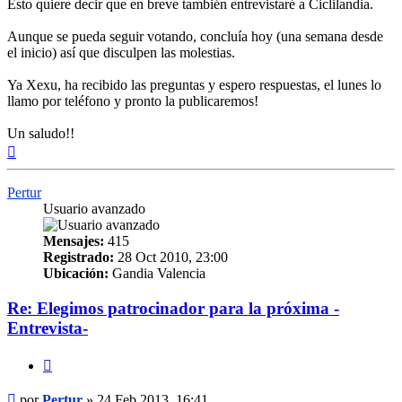
Esto quiere decir que en breve también entrevistaré a Ciclilandia.
Aunque se pueda seguir votando, concluía hoy (una semana desde
el inicio) así que disculpen las molestias.
Ya Xexu, ha recibido las preguntas y espero respuestas, el lunes lo
llamo por teléfono y pronto la publicaremos!
Un saludo!!
Arriba
Pertur
Usuario avanzado
Mensajes:
415
Registrado:
28 Oct 2010, 23:00
Ubicación:
Gandia Valencia
Re: Elegimos patrocinador para la próxima -
Entrevista-
Citar
Mensaje
por
Pertur
»
24 Feb 2013, 16:41