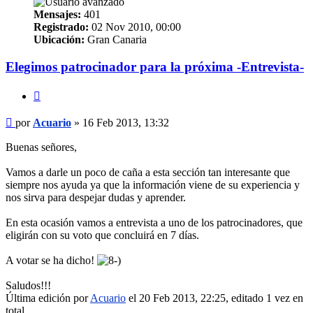
Mensajes:
401
Registrado:
02 Nov 2010, 00:00
Ubicación:
Gran Canaria
Elegimos patrocinador para la próxima -Entrevista-
Citar
Mensaje
por
Acuario
»
16 Feb 2013, 13:32
Buenas señores,
Vamos a darle un poco de caña a esta sección tan interesante que
siempre nos ayuda ya que la información viene de su experiencia y
nos sirva para despejar dudas y aprender.
En esta ocasión vamos a entrevista a uno de los patrocinadores, que
eligirán con su voto que concluirá en 7 días.
A votar se ha dicho!
Saludos!!!
Última edición por
Acuario
el 20 Feb 2013, 22:25, editado 1 vez en
total.