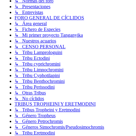
↳ Normas del foro
↳ Presentaciones
↳ Entrevistas
FORO GENERAL DE CÍCLIDOS
↳ Área general
↳ Fichero de Especies
↳ Mi primer proyecto Tanganyika
↳ Nuestros acuarios
↳ CENSO PERSONAL
↳ Tribu Lamprologuini
↳ Tribu Ectodini
↳ Tribu cyprichromini
↳ Tribu Limnochromini
↳ Tribu Cyphotilapini
↳ Tribu Benthochromini
↳ Tribu Perissodini
↳ Otras Tribus
↳ No cíclidos
TRIBUS TROPHEINI Y ERETMODINI
↳ Tribus Tropheini y Eretmodini
↳ Género Tropheus
↳ Género Petrochromis
↳ Géneros Simochromis/Pseudosimochromis
↳ Tribu Eretmodini