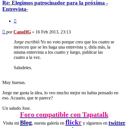
Re: Elegimos patrocinador para la próxima -
Entrevista-
Citar
Mensaje
por
CanoHG
»
16 Feb 2013, 23:13
Jorge escribió:
Yo no voto porque creo que los cuatro se
merecen que se les haga una entrevista y, diría más, la
misma entrevista a los cuatro y luego, publicar las
cuatro a la vez.
Saludetes.
Muy buenas.
Jorge me gusta la idea, lo veo mucho mejor no habia pensado en
eso. Acuario, que te parece?
Un saludo Jose.
Foro compatible con Tapatalk
flick
r
Blog
twitter
Visita mi
, nuesta galería en
y síguenos en