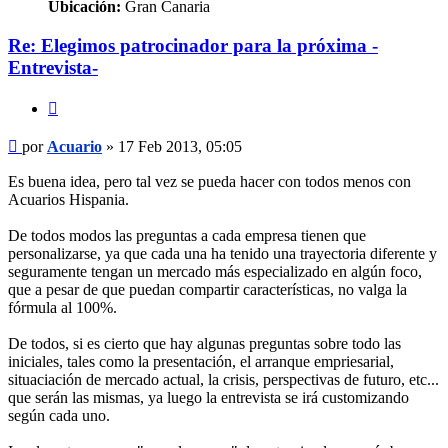
Ubicación:
Gran Canaria
Re: Elegimos patrocinador para la próxima -
Entrevista-
Citar
Mensaje
por
Acuario
»
17 Feb 2013, 05:05
Es buena idea, pero tal vez se pueda hacer con todos menos con
Acuarios Hispania.
De todos modos las preguntas a cada empresa tienen que
personalizarse, ya que cada una ha tenido una trayectoria diferente y
seguramente tengan un mercado más especializado en algún foco,
que a pesar de que puedan compartir características, no valga la
fórmula al 100%.
De todos, si es cierto que hay algunas preguntas sobre todo las
iniciales, tales como la presentación, el arranque empriesarial,
situaciación de mercado actual, la crisis, perspectivas de futuro, etc...
que serán las mismas, ya luego la entrevista se irá customizando
según cada uno.