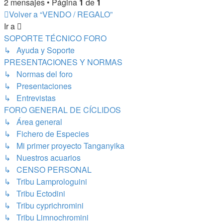
2 mensajes • Página
1
de
1
Volver a “VENDO / REGALO”
Ir a
SOPORTE TÉCNICO FORO
↳ Ayuda y Soporte
PRESENTACIONES Y NORMAS
↳ Normas del foro
↳ Presentaciones
↳ Entrevistas
FORO GENERAL DE CÍCLIDOS
↳ Área general
↳ Fichero de Especies
↳ Mi primer proyecto Tanganyika
↳ Nuestros acuarios
↳ CENSO PERSONAL
↳ Tribu Lamprologuini
↳ Tribu Ectodini
↳ Tribu cyprichromini
↳ Tribu Limnochromini