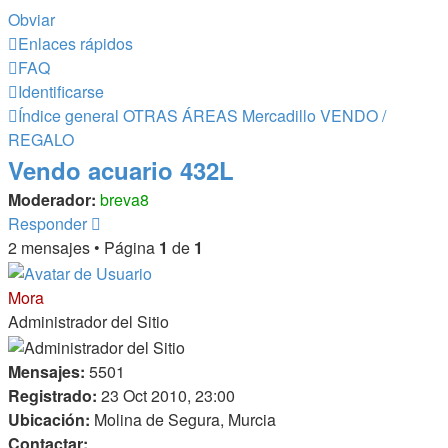
Obviar
Enlaces rápidos
FAQ
Identificarse
Índice general
OTRAS ÁREAS
Mercadillo
VENDO /
REGALO
Vendo acuario 432L
Moderador:
breva8
Responder
2 mensajes • Página
1
de
1
Mora
Administrador del Sitio
Mensajes:
5501
Registrado:
23 Oct 2010, 23:00
Ubicación:
Molina de Segura, Murcia
Contactar: