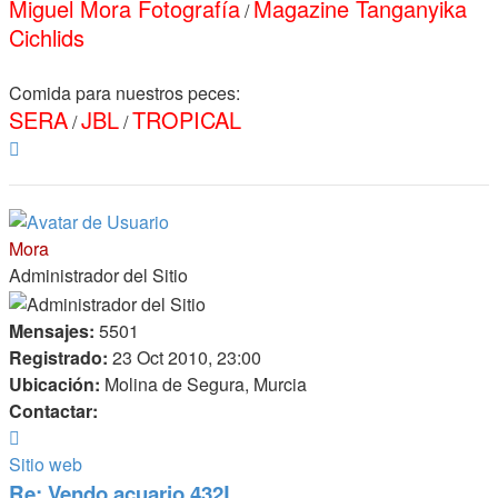
Miguel Mora Fotografía
Magazine Tanganyika
/
Cichlids
Comida para nuestros peces:
SERA
JBL
TROPICAL
/
/
Arriba
Mora
Administrador del Sitio
Mensajes:
5501
Registrado:
23 Oct 2010, 23:00
Ubicación:
Molina de Segura, Murcia
Contactar:
Contactar
Mora
Sitio web
Re: Vendo acuario 432L