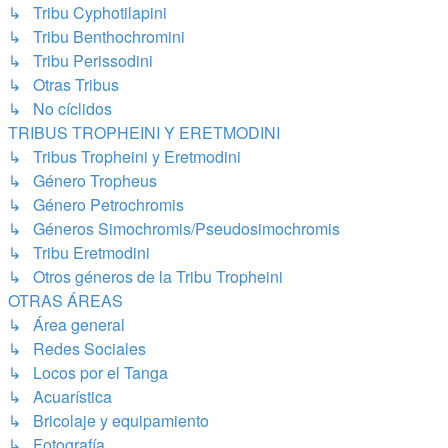
↳ Tribu Cyphotilapini
↳ Tribu Benthochromini
↳ Tribu Perissodini
↳ Otras Tribus
↳ No cíclidos
TRIBUS TROPHEINI Y ERETMODINI
↳ Tribus Tropheini y Eretmodini
↳ Género Tropheus
↳ Género Petrochromis
↳ Géneros Simochromis/Pseudosimochromis
↳ Tribu Eretmodini
↳ Otros géneros de la Tribu Tropheini
OTRAS ÁREAS
↳ Área general
↳ Redes Sociales
↳ Locos por el Tanga
↳ Acuarística
↳ Bricolaje y equipamiento
↳ Fotografía