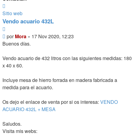
Contactar
Mora
Sitio web
Vendo acuario 432L
Citar
Mensaje
por
Mora
»
17 Nov 2020, 12:23
Buenos días.
Vendo acuario de 432 litros con las siguientes medidas: 180
x 40 x 60.
Incluye mesa de hierro forrada en madera fabricada a
medida para el acuario.
Os dejo el enlace de venta por si os interesa:
VENDO
ACUARIO 432L + MESA
Saludos.
Visita mis webs: