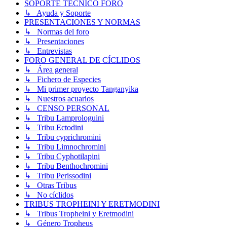
SOPORTE TÉCNICO FORO
↳ Ayuda y Soporte
PRESENTACIONES Y NORMAS
↳ Normas del foro
↳ Presentaciones
↳ Entrevistas
FORO GENERAL DE CÍCLIDOS
↳ Área general
↳ Fichero de Especies
↳ Mi primer proyecto Tanganyika
↳ Nuestros acuarios
↳ CENSO PERSONAL
↳ Tribu Lamprologuini
↳ Tribu Ectodini
↳ Tribu cyprichromini
↳ Tribu Limnochromini
↳ Tribu Cyphotilapini
↳ Tribu Benthochromini
↳ Tribu Perissodini
↳ Otras Tribus
↳ No cíclidos
TRIBUS TROPHEINI Y ERETMODINI
↳ Tribus Tropheini y Eretmodini
↳ Género Tropheus