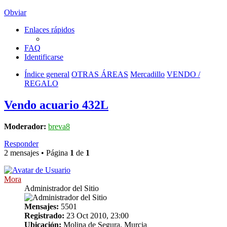
Obviar
Enlaces rápidos
FAQ
Identificarse
Índice general
OTRAS ÁREAS
Mercadillo
VENDO /
REGALO
Vendo acuario 432L
Moderador:
breva8
Responder
2 mensajes • Página
1
de
1
Mora
Administrador del Sitio
Mensajes:
5501
Registrado:
23 Oct 2010, 23:00
Ubicación:
Molina de Segura, Murcia