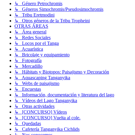
↳ Género Petrochromis
↳ Géneros Simochromis/Pseudosimochromis
↳ Tribu Eretmodini
↳ Otros géneros de la Tribu Tropheini
OTRAS ÁREAS
↳ Área general
↳ Redes Sociales
↳ Locos por el Tanga
↳ Acuarística
↳ Bricolaje y equipamiento
↳ Fotografía
↳ Mercadillo
↳ Hábitats y Biotopos: Paisajismo y Decoración
↳ Aquascaping Tanganyika
↳ Webs de paisajismo
↳ Encuestas
↳ Información, documentación y literatura del lago
↳ Vídeos del Lago Tanganyika
↳ Otras actividades
↳ [CONCURSO] Vídeos
↳ [CONCURSO] Vuelta al cole.
↳ Quedadas
↳ Cafetería Tanganyika Cichlids
↳ Nos conocemos