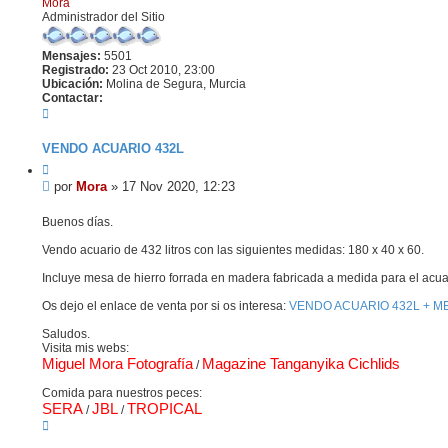
Mora
Administrador del Sitio
Mensajes:
5501
Registrado:
23 Oct 2010, 23:00
Ubicación:
Molina de Segura, Murcia
Contactar:
C
o
n
VENDO ACUARIO 432L
t
a
C
c
i
M
por
Mora
»
17 Nov 2020, 12:23
t
t
e
a
a
n
Buenos días.
r
r
s
M
Vendo acuario de 432 litros con las siguientes medidas: 180 x 40 x 60.
o
a
r
j
Incluye mesa de hierro forrada en madera fabricada a medida para el acua
a
e
Os dejo el enlace de venta por si os interesa:
VENDO ACUARIO 432L + M
Saludos.
Visita mis webs:
Miguel Mora Fotografía
Magazine Tanganyika Cichlids
/
Comida para nuestros peces:
SERA
JBL
TROPICAL
/
/
A
r