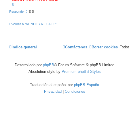
A
r
r
Responder
i
b
a
Volver a “VENDO / REGALO”
Índice general
Contáctenos
Borrar cookies
Todos
Desarrollado por
phpBB
® Forum Software © phpBB Limited
Absolution style by
Premium phpBB Styles
Traducción al español por
phpBB España
Privacidad
|
Condiciones