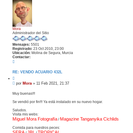
r
i
b
a
Mora
Administrador del Sitio
Mensajes:
5501
Registrado:
23 Oct 2010, 23:00
Ubicación:
Molina de Segura, Murcia
Contactar:
C
o
n
RE: VENDO ACUARIO 432L
t
a
C
c
i
M
por
Mora
»
11 Feb 2021, 21:37
t
t
e
a
a
n
Muy buenas!!!
r
r
s
M
Se vendió por fin!!! Ya está instalado en su nuevo hogar.
o
a
r
j
Saludos.
a
e
Visita mis webs:
Miguel Mora Fotografía
Magazine Tanganyika Cichlids
/
Comida para nuestros peces:
SERA
JBL
TROPICAL
/
/