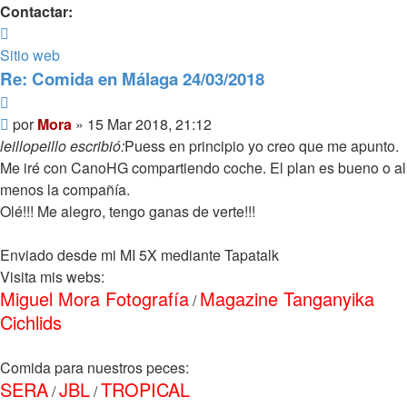
Contactar:
Contactar
Mora
Sitio web
Re: Comida en Málaga 24/03/2018
Citar
Mensaje
por
Mora
»
15 Mar 2018, 21:12
leillopeillo escribió:
Puess en principio yo creo que me apunto.
Me iré con CanoHG compartiendo coche. El plan es bueno o al
menos la compañía.
Olé!!! Me alegro, tengo ganas de verte!!!
Enviado desde mi MI 5X mediante Tapatalk
Visita mis webs:
Miguel Mora Fotografía
Magazine Tanganyika
/
Cichlids
Comida para nuestros peces:
SERA
JBL
TROPICAL
/
/