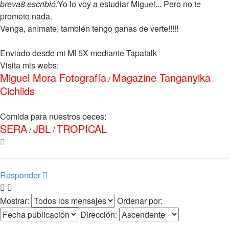
breva8 escribió:
Yo lo voy a estudiar Miguel... Pero no te
prometo nada.
Venga, anímate, también tengo ganas de verte!!!!!
Enviado desde mi MI 5X mediante Tapatalk
Visita mis webs:
Miguel Mora Fotografía
Magazine Tanganyika
/
Cichlids
Comida para nuestros peces:
SERA
JBL
TROPICAL
/
/
Arriba
Responder
Mostrar:
Ordenar por:
Dirección: