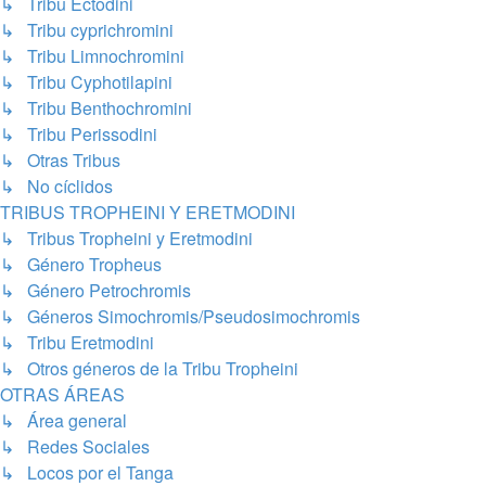
↳ Tribu Ectodini
↳ Tribu cyprichromini
↳ Tribu Limnochromini
↳ Tribu Cyphotilapini
↳ Tribu Benthochromini
↳ Tribu Perissodini
↳ Otras Tribus
↳ No cíclidos
TRIBUS TROPHEINI Y ERETMODINI
↳ Tribus Tropheini y Eretmodini
↳ Género Tropheus
↳ Género Petrochromis
↳ Géneros Simochromis/Pseudosimochromis
↳ Tribu Eretmodini
↳ Otros géneros de la Tribu Tropheini
OTRAS ÁREAS
↳ Área general
↳ Redes Sociales
↳ Locos por el Tanga